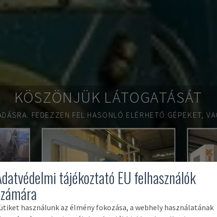
KÖSZÖNJÜK LÁTOGATÁSÁT
ADÁSRA.
FEDEZZEN FEL HASONLÓ ELÉRHETŐ GÉPEKET, VA
Adatvédelmi tájékoztató EU felhasználók
számára
ütiket használunk az élmény fokozása, a webhely használatának