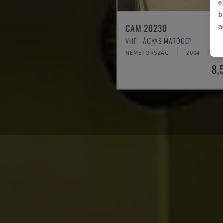
e
b
a
CAM 20230
VHF - ÁGYAS MARÓGÉP
NÉMETORSZÁG
2004
3
8,