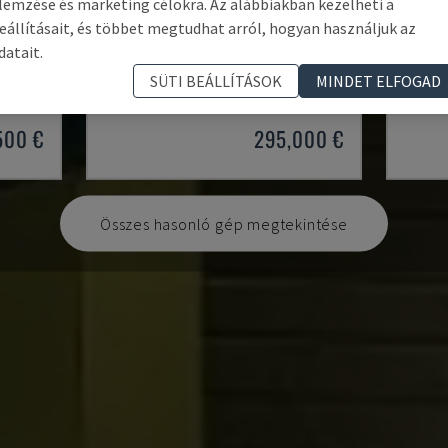
lemzése és marketing célokra. Az alábbiakban kezelheti a
eállításait, és többet megtudhat arról, hogyan használjuk az
datait.
SM 8000
RIGIT
SORALUCE - ÁGYAS MARÓGÉP
KIHEUN
SÜTI BEÁLLÍTÁSOK
MINDET ELFOGAD
0 ÓRA
SPANYOLORSZÁG
1999
NÉMET
500 €
295,000 €
Összes hasonló gép megtekintése