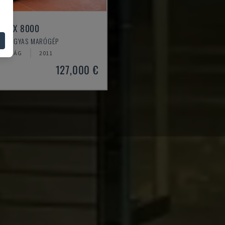
RAX X 8000
G - ÁGYAS MARÓGÉP
ORSZÁG
2011
127,000 €