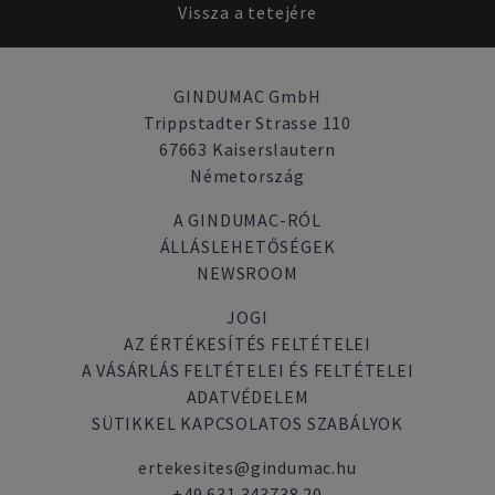
Vissza a tetejére
GINDUMAC GmbH
Trippstadter Strasse 110
67663 Kaiserslautern
Németország
A GINDUMAC-RÓL
ÁLLÁSLEHETŐSÉGEK
NEWSROOM
JOGI
AZ ÉRTÉKESÍTÉS FELTÉTELEI
A VÁSÁRLÁS FELTÉTELEI ÉS FELTÉTELEI
ADATVÉDELEM
SÜTIKKEL KAPCSOLATOS SZABÁLYOK
ertekesites@gindumac.hu
+49 631 343738 20