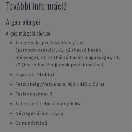
További információ
A gép előnyei
A gép műszaki előnyei
Tengelyek specifikációja: y1, y2
(gerendavezérlés), x1, x2 (hátsó hasáb
mélysége), r1, r2 (hátsó hasáb magassága), z1,
z2 (hátsó hasáb ujjainak pozicionálása)
Zajszint: 74 db(a)
Feszültség/frekvencia: 400 / 415 v, 50 hz
Fázisok száma: 3
Telepített teljesítmény: 6 kw
Névleges áram: 16,2 a
Ce minősítésű