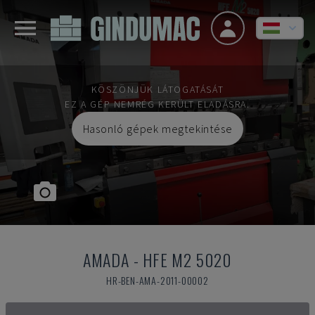
KÖSZÖNJÜK LÁTOGATÁSÁT
EZ A GÉP NEMRÉG KERÜLT ELADÁSRA.
Hasonló gépek megtekintése
AMADA
-
HFE M2 5020
HR-BEN-AMA-2011-00002