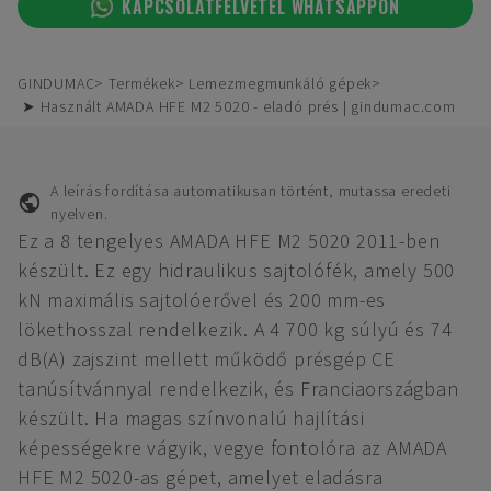
KAPCSOLATFELVÉTEL WHATSAPPON
GINDUMAC
Termékek
Lemezmegmunkáló gépek
➤ Használt AMADA HFE M2 5020 - eladó prés | gindumac.com
A leírás fordítása automatikusan történt, mutassa eredeti
nyelven.
Ez a 8 tengelyes AMADA HFE M2 5020 2011-ben
készült. Ez egy hidraulikus sajtolófék, amely 500
kN maximális sajtolóerővel és 200 mm-es
lökethosszal rendelkezik. A 4 700 kg súlyú és 74
dB(A) zajszint mellett működő présgép CE
tanúsítvánnyal rendelkezik, és Franciaországban
készült. Ha magas színvonalú hajlítási
képességekre vágyik, vegye fontolóra az AMADA
HFE M2 5020-as gépet, amelyet eladásra