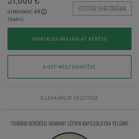
FIZETÉSI LEHETŐSÉGEK
GINDUMAC ÁR
(Gyári)
HIVATALOS ÁRAJÁNLAT KÉRÉSE
A GÉP MEGTEKINTÉSE
ELLENAJÁNLAT KÉSZÍTÉSE
TOVÁBBI KÉRDÉSEI VANNAK? LÉPJEN KAPCSOLATBA VELÜNK!