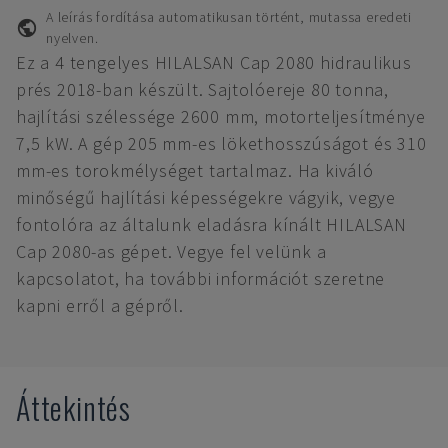
A leírás fordítása automatikusan történt, mutassa eredeti
nyelven.
Ez a 4 tengelyes HILALSAN Cap 2080 hidraulikus
prés 2018-ban készült. Sajtolóereje 80 tonna,
hajlítási szélessége 2600 mm, motorteljesítménye
7,5 kW. A gép 205 mm-es lökethosszúságot és 310
mm-es torokmélységet tartalmaz. Ha kiváló
minőségű hajlítási képességekre vágyik, vegye
fontolóra az általunk eladásra kínált HILALSAN
Cap 2080-as gépet. Vegye fel velünk a
kapcsolatot, ha további információt szeretne
kapni erről a gépről.
Áttekintés