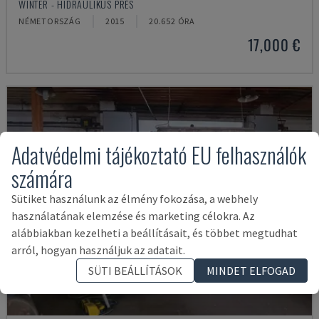
WINTER - HIDRAULIKUS PRÉS
NÉMETORSZÁG
2015
20.652 ÓRA
17,000 €
Adatvédelmi tájékoztató EU felhasználók
számára
Sütiket használunk az élmény fokozása, a webhely
használatának elemzése és marketing célokra. Az
alábbiakban kezelheti a beállításait, és többet megtudhat
arról, hogyan használjuk az adatait.
SÜTI BEÁLLÍTÁSOK
MINDET ELFOGAD