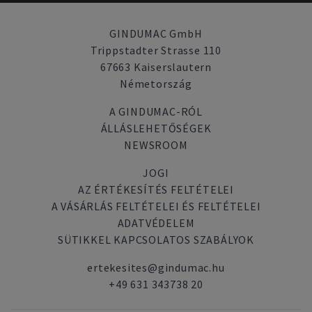
GINDUMAC GmbH
Trippstadter Strasse 110
67663 Kaiserslautern
Németország
A GINDUMAC-RÓL
ÁLLÁSLEHETŐSÉGEK
NEWSROOM
JOGI
AZ ÉRTÉKESÍTÉS FELTÉTELEI
A VÁSÁRLÁS FELTÉTELEI ÉS FELTÉTELEI
ADATVÉDELEM
SÜTIKKEL KAPCSOLATOS SZABÁLYOK
ertekesites@gindumac.hu
+49 631 343738 20