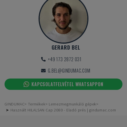
GERARD BEL
+49 173 2872 031
G.BEL@GINDUMAC.COM
KAPCSOLATFELVÉTEL WHATSAPPON
GINDUMAC
Termékek
Lemezmegmunkáló gépek
➤ Használt HILALSAN Cap 2080 - Eladó prés | gindumac.com