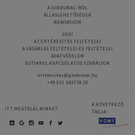
A GINDUMAC-RÓL
ÁLLÁSLEHETŐSÉGEK
NEWSROOM
JOGI
AZ ÉRTÉKESÍTÉS FELTÉTELEI
A VÁSÁRLÁS FELTÉTELEI ÉS FELTÉTELEI
ADATVÉDELEM
SÜTIKKEL KAPCSOLATOS SZABÁLYOK
ertekesites@gindumac.hu
+49 631 343738 20
A KÖVETKEZŐ
ITT MEGTALÁL MINKET:
TAGJA: