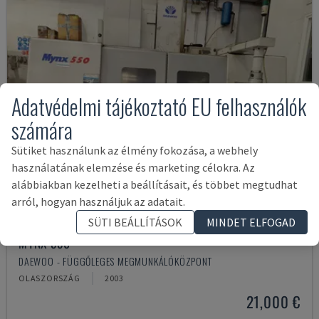
Adatvédelmi tájékoztató EU felhasználók
számára
Sütiket használunk az élmény fokozása, a webhely
használatának elemzése és marketing célokra. Az
alábbiakban kezelheti a beállításait, és többet megtudhat
arról, hogyan használjuk az adatait.
SÜTI BEÁLLÍTÁSOK
MINDET ELFOGAD
MYNX 550
DAEWOO - FÜGGŐLEGES MEGMUNKÁLÓKÖZPONT
OLASZORSZÁG
2003
21,000 €