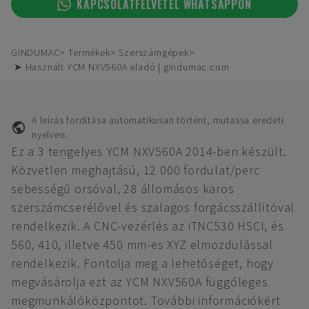
KAPCSOLATFELVÉTEL WHATSAPPON
GINDUMAC
Termékek
Szerszámgépek
➤ Használt YCM NXV560A eladó | gindumac.com
A leírás fordítása automatikusan történt, mutassa eredeti
nyelven.
Ez a 3 tengelyes YCM NXV560A 2014-ben készült.
Közvetlen meghajtású, 12 000 fordulat/perc
sebességű orsóval, 28 állomásos karos
szerszámcserélővel és szalagos forgácsszállítóval
rendelkezik. A CNC-vezérlés az iTNC530 HSCI, és
560, 410, illetve 450 mm-es XYZ elmozdulással
rendelkezik. Fontolja meg a lehetőséget, hogy
megvásárolja ezt az YCM NXV560A függőleges
megmunkálóközpontot. További információkért