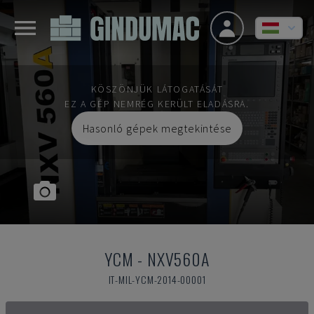
KÖSZÖNJÜK LÁTOGATÁSÁT
EZ A GÉP NEMRÉG KERÜLT ELADÁSRA.
Hasonló gépek megtekintése
YCM
-
NXV560A
IT-MIL-YCM-2014-00001