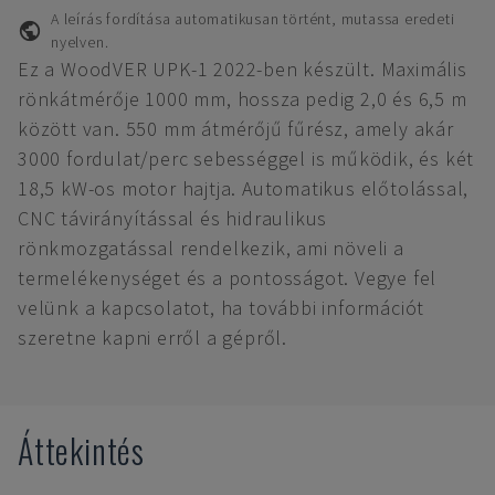
A leírás fordítása automatikusan történt, mutassa eredeti
nyelven.
Ez a WoodVER UPK-1 2022-ben készült. Maximális
rönkátmérője 1000 mm, hossza pedig 2,0 és 6,5 m
között van. 550 mm átmérőjű fűrész, amely akár
3000 fordulat/perc sebességgel is működik, és két
18,5 kW-os motor hajtja. Automatikus előtolással,
CNC távirányítással és hidraulikus
rönkmozgatással rendelkezik, ami növeli a
termelékenységet és a pontosságot. Vegye fel
velünk a kapcsolatot, ha további információt
szeretne kapni erről a gépről.
Áttekintés