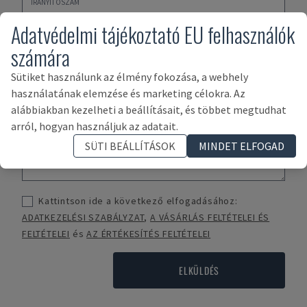
Adatvédelmi tájékoztató EU felhasználók
számára
Sütiket használunk az élmény fokozása, a webhely
használatának elemzése és marketing célokra. Az
alábbiakban kezelheti a beállításait, és többet megtudhat
arról, hogyan használjuk az adatait.
SÜTI BEÁLLÍTÁSOK
MINDET ELFOGAD
Kattintson ide a következő elfogadásához:
ADATKEZELÉSI SZABÁLYZAT
,
A VÁSÁRLÁS FELTÉTELEI ÉS
FELTÉTELEI
és
AZ ÉRTÉKESÍTÉS FELTÉTELEI
ELKÜLDÉS