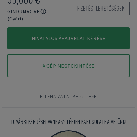
FIZETÉSI LEHETŐSÉGEK
GINDUMAC ÁR
(Gyári)
HIVATALOS ÁRAJÁNLAT KÉRÉSE
A GÉP MEGTEKINTÉSE
ELLENAJÁNLAT KÉSZÍTÉSE
TOVÁBBI KÉRDÉSEI VANNAK? LÉPJEN KAPCSOLATBA VELÜNK!