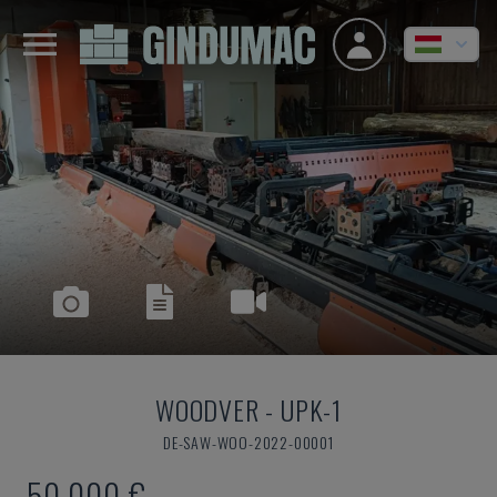
WOODVER
-
UPK-1
DE-SAW-WOO-2022-00001
50,000 €