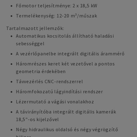
Főmotor teljesítménye: 2 x 18,5 kW
Termelékenység: 12-20 m³/műszak
Tartalmazott jellemzők:
Automatikus kocsitolás állítható haladási
sebességgel
A vezérlőpanelbe integrált digitális árammérő
Háromrészes keret két vezetővel a pontos
geometria érdekében
Távvezérlés CNC-rendszerrel
Háromfokozatú lágyindítási rendszer
Lézermutató a vágási vonalakhoz
A távirányítóba integrált digitális kamerák
18,5"-os kijelzővel
Négy hidraulikus oldalsó és négy végrögzítő