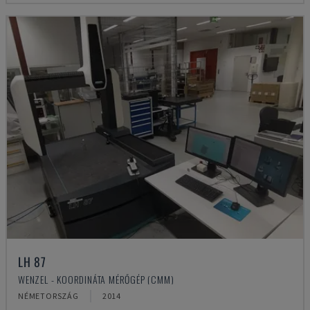
LH 87
WENZEL - KOORDINÁTA MÉRŐGÉP (CMM)
NÉMETORSZÁG
2014