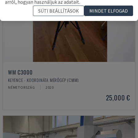
arról, hogyan használjuk az adatait.
SÜTI BEÁLLÍTÁSOK
MINDET ELFOGAD
WM C3000
KEYENCE - KOORDINÁTA MÉRŐGÉP (CMM)
NÉMETORSZÁG
2020
25,000 €