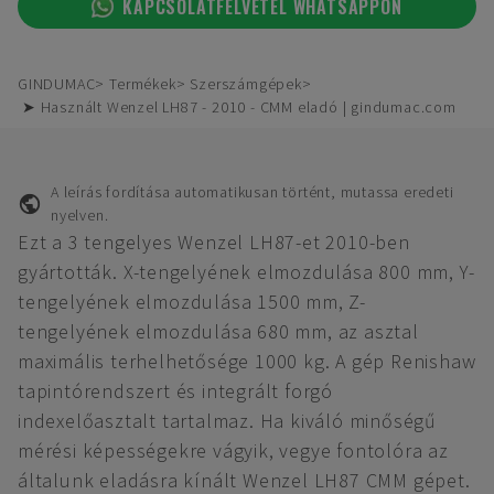
KAPCSOLATFELVÉTEL WHATSAPPON
GINDUMAC
Termékek
Szerszámgépek
➤ Használt Wenzel LH87 - 2010 - CMM eladó | gindumac.com
A leírás fordítása automatikusan történt, mutassa eredeti
nyelven.
Ezt a 3 tengelyes Wenzel LH87-et 2010-ben
gyártották. X-tengelyének elmozdulása 800 mm, Y-
tengelyének elmozdulása 1500 mm, Z-
tengelyének elmozdulása 680 mm, az asztal
maximális terhelhetősége 1000 kg. A gép Renishaw
tapintórendszert és integrált forgó
indexelőasztalt tartalmaz. Ha kiváló minőségű
mérési képességekre vágyik, vegye fontolóra az
általunk eladásra kínált Wenzel LH87 CMM gépet.