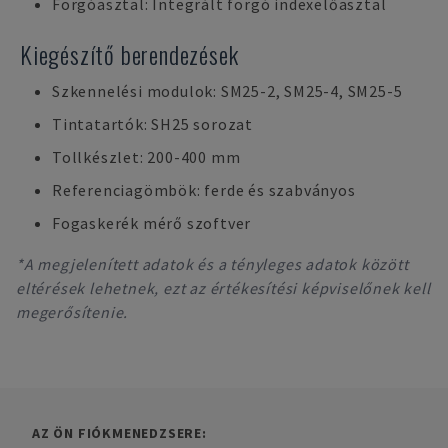
Forgóasztal: Integrált forgó indexelőasztal
Kiegészítő berendezések
Szkennelési modulok: SM25-2, SM25-4, SM25-5
Tintatartók: SH25 sorozat
Tollkészlet: 200-400 mm
Referenciagömbök: ferde és szabványos
Fogaskerék mérő szoftver
*A megjelenített adatok és a tényleges adatok között
eltérések lehetnek, ezt az értékesítési képviselőnek kell
megerősítenie.
AZ ÖN FIÓKMENEDZSERE: