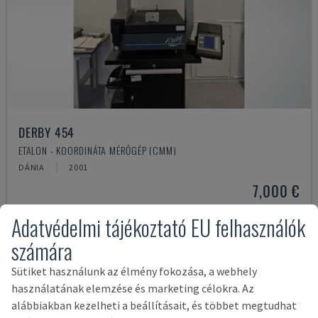
DERBY 454
ETALON - KOORDINÁTA MÉRŐGÉP (CMM)
DÁNIA
2001
7,000 €
Adatvédelmi tájékoztató EU felhasználók
számára
Sütiket használunk az élmény fokozása, a webhely
használatának elemzése és marketing célokra. Az
alábbiakban kezelheti a beállításait, és többet megtudhat