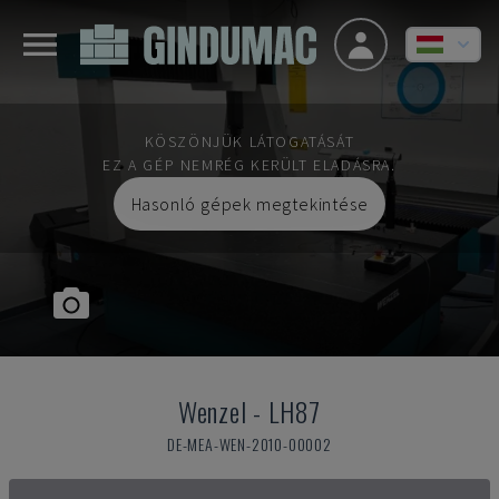
KÖSZÖNJÜK LÁTOGATÁSÁT
EZ A GÉP NEMRÉG KERÜLT ELADÁSRA.
Hasonló gépek megtekintése
Wenzel
-
LH87
DE-MEA-WEN-2010-00002