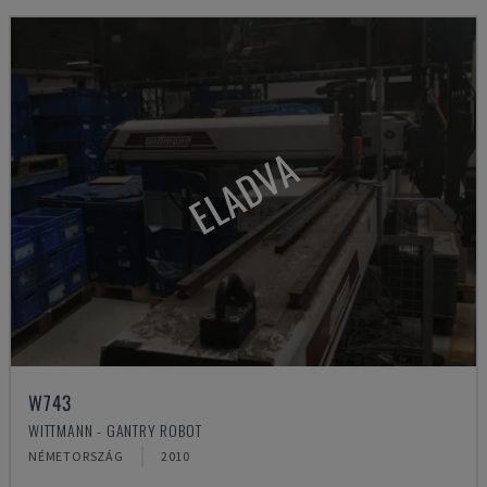
ELADVA
W743
WITTMANN - GANTRY ROBOT
NÉMETORSZÁG
2010