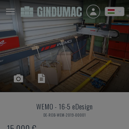
WEMO
-
16-5 eDesign
DE-ROB-WEM-2019-00001
15,000 €