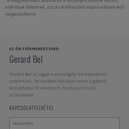
*A megjelenített adatok és a tényleges adatok között
eltérések lehetnek, ezt az értékesítési képviselőnek kell
megerősítenie.
AZ ÖN FIÓKMENEDZSERE:
Gerard Bel
Gerard Bel
az egyik használtgép-kereskedelmi
szakértőnk. Ha további kérdése lenne a gépről,
közvetlenül őt keresheti. Forduljon hozzá
bizalommal.
KAPCSOLATFELVÉTEL