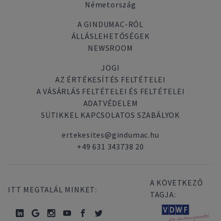
Németország
A GINDUMAC-RÓL
ÁLLÁSLEHETŐSÉGEK
NEWSROOM
JOGI
AZ ÉRTÉKESÍTÉS FELTÉTELEI
A VÁSÁRLÁS FELTÉTELEI ÉS FELTÉTELEI
ADATVÉDELEM
SÜTIKKEL KAPCSOLATOS SZABÁLYOK
ertekesites@gindumac.hu
+49 631 343738 20
A KÖVETKEZŐ
ITT MEGTALÁL MINKET:
TAGJA: