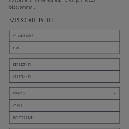
közvetlenül őt keresheti. Forduljon hozzá
bizalommal.
KAPCSOLATFELVÉTEL