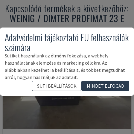
Kapcsolódó termékek a következőhöz:
WEINIG / DIMTER
PROFIMAT 23 E
Adatvédelmi tájékoztató EU felhasználók
számára
Sütiket használunk az élmény fokozása, a webhely
használatának elemzése és marketing célokra. Az
alábbiakban kezelheti a beállításait, és többet megtudhat
arról, hogyan használjuk az adatait.
SÜTI BEÁLLÍTÁSOK
MINDET ELFOGAD