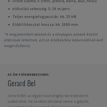
Orsók száma: 5 (fent, jobbra, balra, alul, felül)
előtolási sebesség: 5-24 m/perc
Teljes energiafogyasztás: kb. 25 kW
Előállítóasztal hossza: kb. 2000 mm
*A megjelenített adatok és a tényleges adatok között
eltérések lehetnek, ezt az értékesítési képviselőnek kell
megerősítenie.
AZ ÖN FIÓKMENEDZSERE:
Gerard Bel
Gerard Bel
az egyik használtgép-kereskedelmi
szakértőnk. Ha további kérdése lenne a gépről,