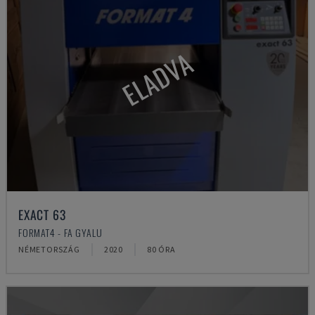
ELADVA
EXACT 63
FORMAT4 - FA GYALU
NÉMETORSZÁG
2020
80 ÓRA