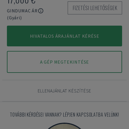
FIZETÉSI LEHETŐSÉGEK
GINDUMAC ÁR
(Gyári)
HIVATALOS ÁRAJÁNLAT KÉRÉSE
A GÉP MEGTEKINTÉSE
ELLENAJÁNLAT KÉSZÍTÉSE
TOVÁBBI KÉRDÉSEI VANNAK? LÉPJEN KAPCSOLATBA VELÜNK!