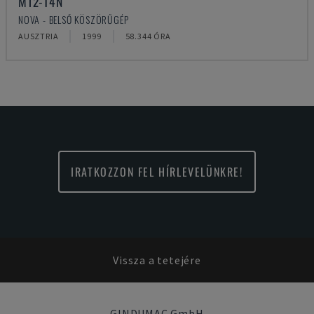
M12-T4N
NOVA - BELSŐ KÖSZÖRŰGÉP
AUSZTRIA
1999
58.344 ÓRA
IRATKOZZON FEL HÍRLEVELÜNKRE!
Vissza a tetejére
GINDUMAC GmbH