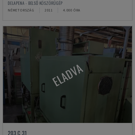
DELAPENA - BELSŐ KÖSZÖRŰGÉP
NÉMETORSZÁG
2011
4.000 ÓRA
ELADVA
203 C 31