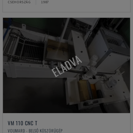
CSEHORSZÁG
1987
ELADVA
VM 110 CNC T
VOUMARD - BELSŐ KÖSZÖRŰGÉP