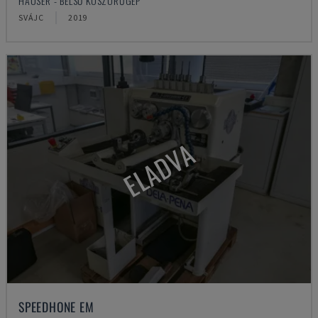
HAUSER - BELSŐ KÖSZÖRŰGÉP
SVÁJC
2019
ELADVA
SPEEDHONE EM