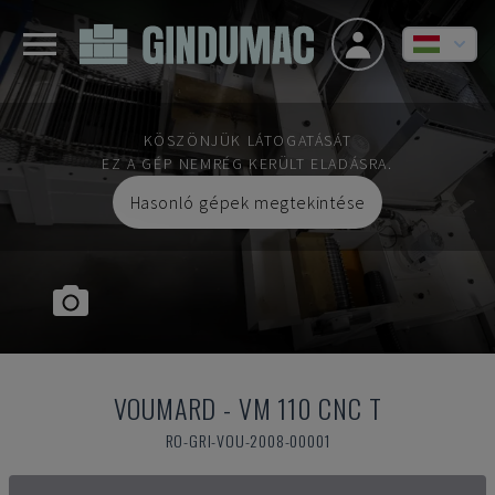
KÖSZÖNJÜK LÁTOGATÁSÁT
EZ A GÉP NEMRÉG KERÜLT ELADÁSRA.
Hasonló gépek megtekintése
VOUMARD
-
VM 110 CNC T
RO-GRI-VOU-2008-00001