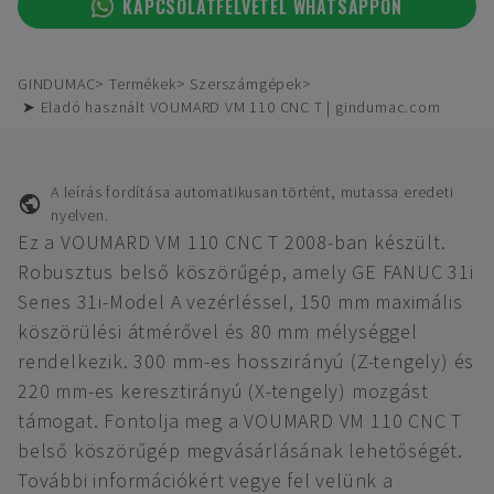
KAPCSOLATFELVÉTEL WHATSAPPON
GINDUMAC
Termékek
Szerszámgépek
➤ Eladó használt VOUMARD VM 110 CNC T | gindumac.com
A leírás fordítása automatikusan történt, mutassa eredeti
nyelven.
Ez a VOUMARD VM 110 CNC T 2008-ban készült.
Robusztus belső köszörűgép, amely GE FANUC 31i
Series 31i-Model A vezérléssel, 150 mm maximális
köszörülési átmérővel és 80 mm mélységgel
rendelkezik. 300 mm-es hosszirányú (Z-tengely) és
220 mm-es keresztirányú (X-tengely) mozgást
támogat. Fontolja meg a VOUMARD VM 110 CNC T
belső köszörűgép megvásárlásának lehetőségét.
További információkért vegye fel velünk a