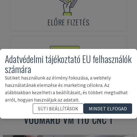
ELŐRE FIZETÉS
Adatvédelmi tájékoztató EU felhasználók
számára
ESZKÖZFINANSZÍROZÁS
Sütiket használunk az élmény fokozása, a webhely
használatának elemzése és marketing célokra. Az
alábbiakban kezelheti a beállításait, és többet megtudhat
arról, hogyan használjuk az adatait.
Kapcsolódó termékek a következőhöz:
SÜTI BEÁLLÍTÁSOK
MINDET ELFOGAD
VOUMARD
VM 110 CNC T