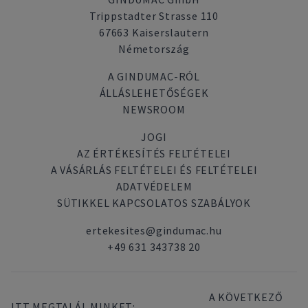
Trippstadter Strasse 110
67663 Kaiserslautern
Németország
A GINDUMAC-RÓL
ÁLLÁSLEHETŐSÉGEK
NEWSROOM
JOGI
AZ ÉRTÉKESÍTÉS FELTÉTELEI
A VÁSÁRLÁS FELTÉTELEI ÉS FELTÉTELEI
ADATVÉDELEM
SÜTIKKEL KAPCSOLATOS SZABÁLYOK
ertekesites@gindumac.hu
+49 631 343738 20
A KÖVETKEZŐ
ITT MEGTALÁL MINKET: