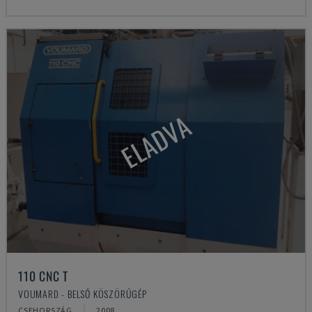
ELADVA
110 CNC T
VOUMARD - BELSŐ KÖSZÖRŰGÉP
CSEHORSZÁG
2008