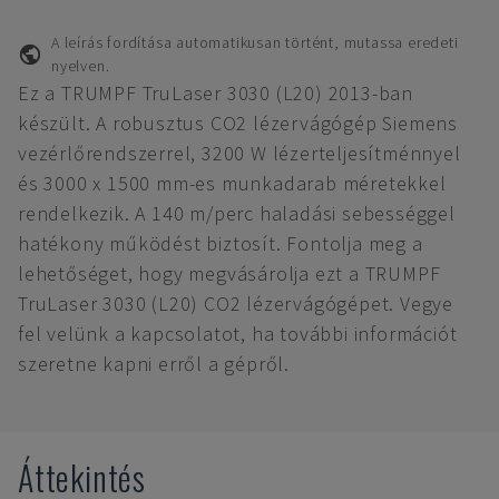
A leírás fordítása automatikusan történt, mutassa eredeti
nyelven.
Ez a TRUMPF TruLaser 3030 (L20) 2013-ban
készült. A robusztus CO2 lézervágógép Siemens
vezérlőrendszerrel, 3200 W lézerteljesítménnyel
és 3000 x 1500 mm-es munkadarab méretekkel
rendelkezik. A 140 m/perc haladási sebességgel
hatékony működést biztosít. Fontolja meg a
lehetőséget, hogy megvásárolja ezt a TRUMPF
TruLaser 3030 (L20) CO2 lézervágógépet. Vegye
fel velünk a kapcsolatot, ha további információt
szeretne kapni erről a gépről.
Áttekintés