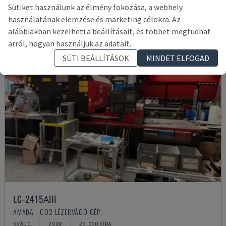
Sütiket használunk az élmény fokozása, a webhely
használatának elemzése és marketing célokra. Az
alábbiakban kezelheti a beállításait, és többet megtudhat
arról, hogyan használjuk az adatait.
SÜTI BEÁLLÍTÁSOK
MINDET ELFOGAD
LC-2415ΑIII
AMADA - CO2 LÉZERVÁGÓ GÉP
SVÁJC
2000
23.000 ÓRA