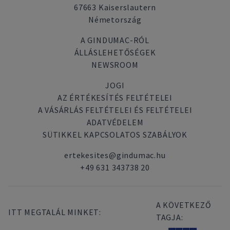
67663 Kaiserslautern
Németország
A GINDUMAC-RÓL
ÁLLÁSLEHETŐSÉGEK
NEWSROOM
JOGI
AZ ÉRTÉKESÍTÉS FELTÉTELEI
A VÁSÁRLÁS FELTÉTELEI ÉS FELTÉTELEI
ADATVÉDELEM
SÜTIKKEL KAPCSOLATOS SZABÁLYOK
ertekesites@gindumac.hu
+49 631 343738 20
A KÖVETKEZŐ
ITT MEGTALÁL MINKET:
TAGJA: