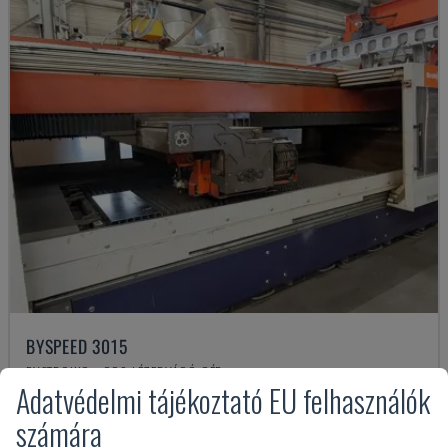
BYSPEED 3015
BYSTRONIC - CO2 LÉZERVÁGÓ GÉP
Adatvédelmi tájékoztató EU felhasználók
HOLLANDIA
2006
számára
25,000 €