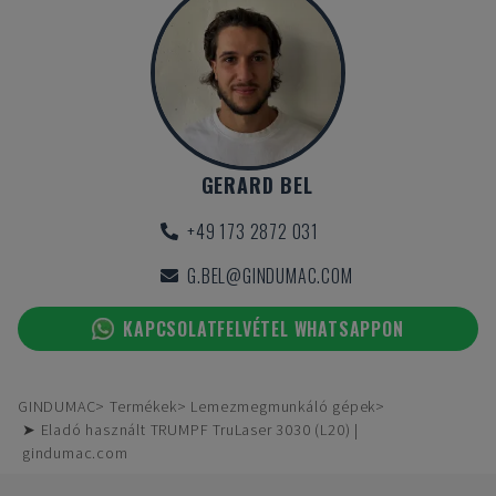
GERARD BEL
+49 173 2872 031
G.BEL@GINDUMAC.COM
KAPCSOLATFELVÉTEL WHATSAPPON
GINDUMAC
Termékek
Lemezmegmunkáló gépek
➤ Eladó használt TRUMPF TruLaser 3030 (L20) |
gindumac.com