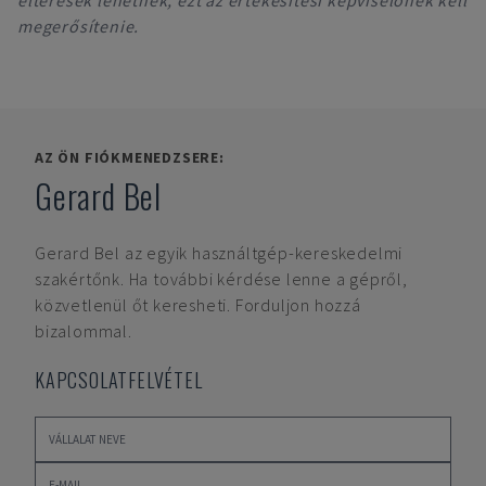
eltérések lehetnek, ezt az értékesítési képviselőnek kell
megerősítenie.
AZ ÖN FIÓKMENEDZSERE:
Gerard Bel
Gerard Bel
az egyik használtgép-kereskedelmi
szakértőnk. Ha további kérdése lenne a gépről,
közvetlenül őt keresheti. Forduljon hozzá
bizalommal.
KAPCSOLATFELVÉTEL