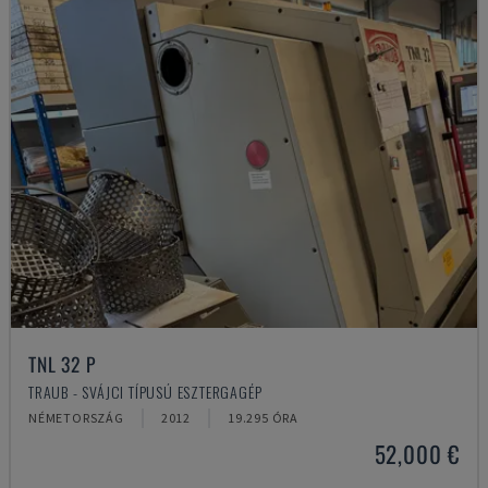
TNL 32 P
TRAUB - SVÁJCI TÍPUSÚ ESZTERGAGÉP
NÉMETORSZÁG
2012
19.295 ÓRA
52,000 €