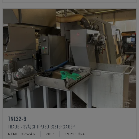
TNL32-9
TRAUB - SVÁJCI TÍPUSÚ ESZTERGAGÉP
NÉMETORSZÁG
2017
19.295 ÓRA