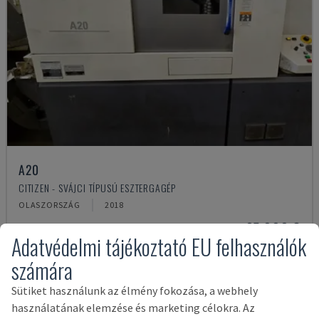
A20
CITIZEN - SVÁJCI TÍPUSÚ ESZTERGAGÉP
OLASZORSZÁG
2018
67,000 €
Adatvédelmi tájékoztató EU felhasználók
számára
Sütiket használunk az élmény fokozása, a webhely
használatának elemzése és marketing célokra. Az