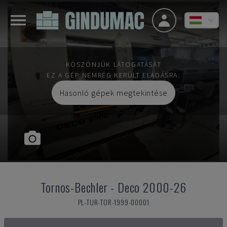
KÖSZÖNJÜK LÁTOGATÁSÁT
EZ A GÉP NEMRÉG KERÜLT ELADÁSRA.
Hasonló gépek megtekintése
Tornos-Bechler
-
Deco 2000-26
PL-TUR-TOR-1999-00001