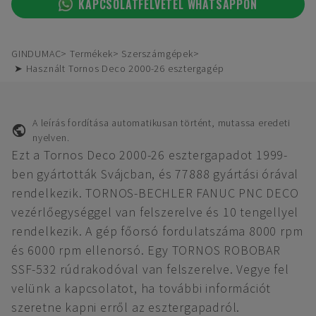
KAPCSOLATFELVÉTEL WHATSAPPON
GINDUMAC
Termékek
Szerszámgépek
➤ Használt Tornos Deco 2000-26 esztergagép
A leírás fordítása automatikusan történt, mutassa eredeti
nyelven.
Ezt a Tornos Deco 2000-26 esztergapadot 1999-
ben gyártották Svájcban, és 77888 gyártási órával
rendelkezik. TORNOS-BECHLER FANUC PNC DECO
vezérlőegységgel van felszerelve és 10 tengellyel
rendelkezik. A gép főorsó fordulatszáma 8000 rpm
és 6000 rpm ellenorsó. Egy TORNOS ROBOBAR
SSF-532 rúdrakodóval van felszerelve. Vegye fel
velünk a kapcsolatot, ha további információt
szeretne kapni erről az esztergapadról.