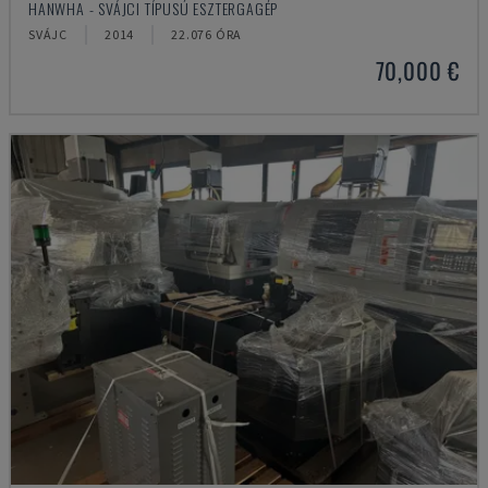
HANWHA - SVÁJCI TÍPUSÚ ESZTERGAGÉP
SVÁJC
2014
22.076 ÓRA
70,000 €