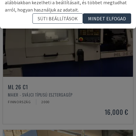
alábbiakban kezelheti a beállításait, és többet megtudhat
arról, hogyan használjuk az adatait.
SÜTI BEÁLLÍTÁSOK
MINDET ELFOGAD
ML 26 C1
MAIER - SVÁJCI TÍPUSÚ ESZTERGAGÉP
FINNORSZÁG
2000
16,000 €