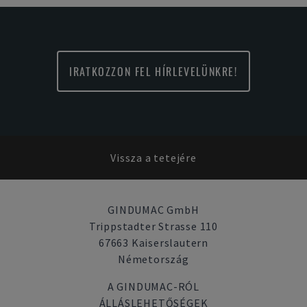
IRATKOZZON FEL HÍRLEVELÜNKRE!
Vissza a tetejére
GINDUMAC GmbH
Trippstadter Strasse 110
67663 Kaiserslautern
Németország
A GINDUMAC-RÓL
ÁLLÁSLEHETŐSÉGEK