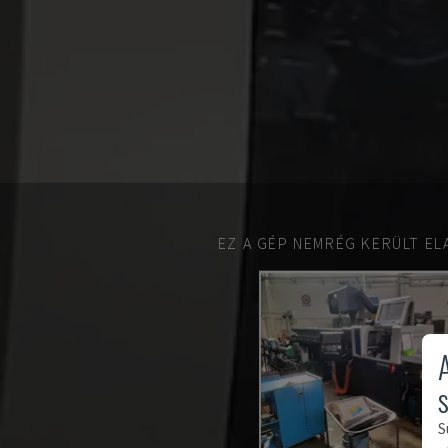
EZ A GÉP NEMRÉG KERÜLT EL
S