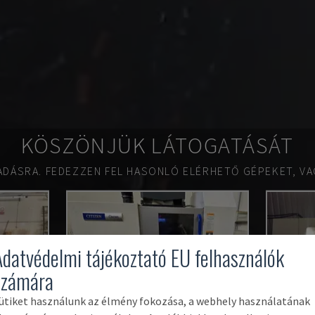
KÖSZÖNJÜK LÁTOGATÁSÁT
ADÁSRA.
FEDEZZEN FEL HASONLÓ ELÉRHETŐ GÉPEKET, VA
Adatvédelmi tájékoztató EU felhasználók
számára
ütiket használunk az élmény fokozása, a webhely használatának