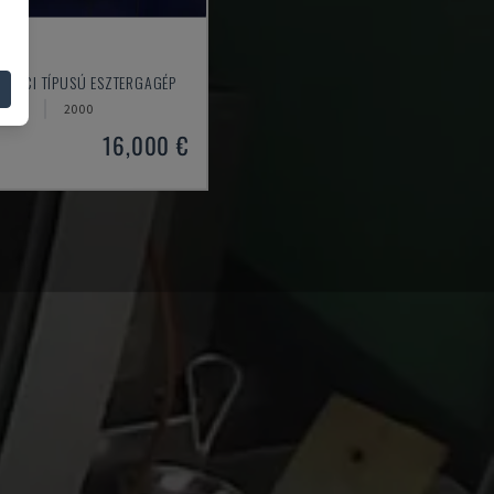
C1
SVÁJCI TÍPUSÚ ESZTERGAGÉP
SZÁG
2000
16,000 €