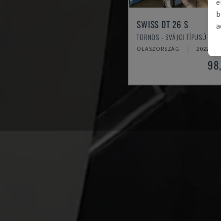
e
b
SWISS DT 26 S
a
TORNOS - SVÁJCI TÍPUSÚ ESZ
OLASZORSZÁG
2022
98