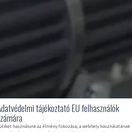
Adatvédelmi tájékoztató EU felhasználók
számára
ütiket használunk az élmény fokozása, a webhely használatának