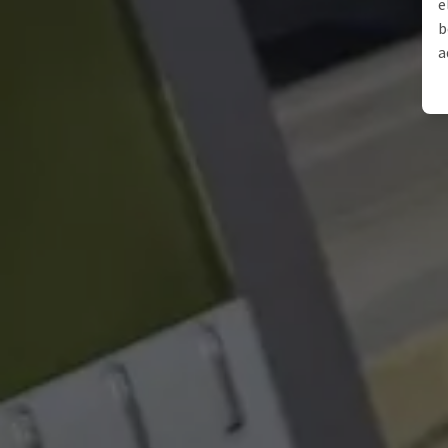
e
b
a