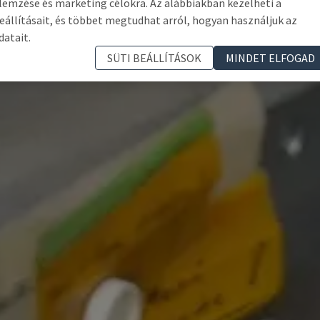
lemzése és marketing célokra. Az alábbiakban kezelheti a
eállításait, és többet megtudhat arról, hogyan használjuk az
datait.
SÜTI BEÁLLÍTÁSOK
MINDET ELFOGAD