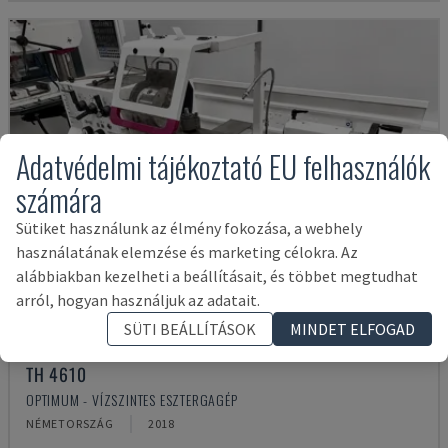
Adatvédelmi tájékoztató EU felhasználók
számára
Sütiket használunk az élmény fokozása, a webhely
használatának elemzése és marketing célokra. Az
alábbiakban kezelheti a beállításait, és többet megtudhat
arról, hogyan használjuk az adatait.
SÜTI BEÁLLÍTÁSOK
MINDET ELFOGAD
TH 4610
OPTIMUM - VÍZSZINTES ESZTERGAGÉP
NÉMETORSZÁG
2018