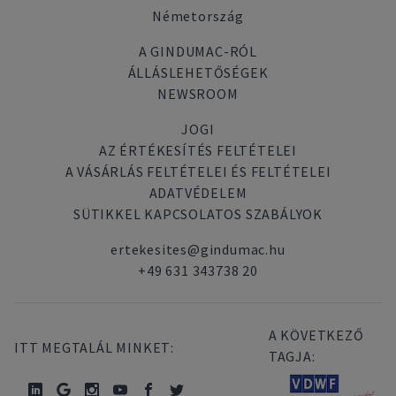
Németország
A GINDUMAC-RÓL
ÁLLÁSLEHETŐSÉGEK
NEWSROOM
JOGI
AZ ÉRTÉKESÍTÉS FELTÉTELEI
A VÁSÁRLÁS FELTÉTELEI ÉS FELTÉTELEI
ADATVÉDELEM
SÜTIKKEL KAPCSOLATOS SZABÁLYOK
ertekesites@gindumac.hu
+49 631 343738 20
A KÖVETKEZŐ
ITT MEGTALÁL MINKET:
TAGJA: