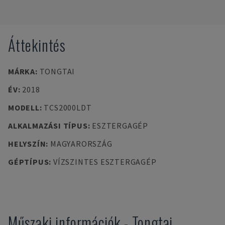
Áttekintés
MÁRKA
:
TONGTAI
ÉV
:
2018
MODELL
:
TCS2000LDT
ALKALMAZÁSI TÍPUS
:
ESZTERGAGÉP
HELYSZÍN
:
MAGYARORSZÁG
GÉPTÍPUS
:
VÍZSZINTES ESZTERGAGÉP
Műszaki információk
-
Tongtai