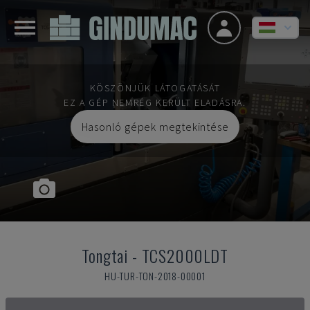
KÖSZÖNJÜK LÁTOGATÁSÁT
EZ A GÉP NEMRÉG KERÜLT ELADÁSRA.
Hasonló gépek megtekintése
Tongtai
-
TCS2000LDT
HU-TUR-TON-2018-00001