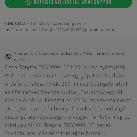
KAPCSOLATFELVÉTEL WHATSAPPON
GINDUMAC
Termékek
Szerszámgépek
➤ Eladó használt Tongtai TCS2000LDT | gindumac.com
A leírás fordítása automatikusan történt, mutassa eredeti
nyelven.
Ezt a Tongtai TCS2000LDT-t 2018-ban gyártották.
Robusztus vízszintes esztergagép 4500 ford./perc
orsófordulatszámmal, 200 mm-es X-tengely-úttal
és 600 mm-es Z-tengely-úttal. Tartalmaz egy 51
mm-es orsórúd-hézagot és VDI30-as szerszámokat
16 hajtott szerszámhornyal. Ha kiváló minőségű
esztergálási képességekre vágyik, fontolja meg az
általunk kínált Tongtai TCS2000LDT gépet.
További információért forduljon hozzánk.