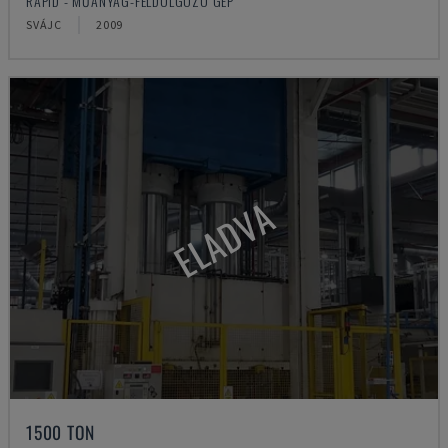
RAPID - MŰANYAG-FELDOLGOZÓ GÉP
SVÁJC
2009
ELADVA
1500 TON