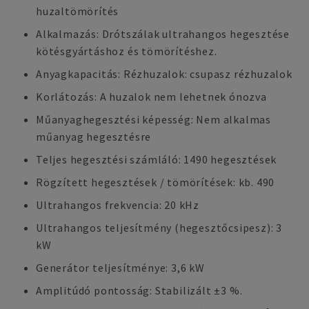
huzaltömörítés
Alkalmazás: Drótszálak ultrahangos hegesztése
kötésgyártáshoz és tömörítéshez.
Anyagkapacitás: Rézhuzalok: csupasz rézhuzalok
Korlátozás: A huzalok nem lehetnek ónozva
Műanyaghegesztési képesség: Nem alkalmas
műanyag hegesztésre
Teljes hegesztési számláló: 1490 hegesztések
Rögzített hegesztések / tömörítések: kb. 490
Ultrahangos frekvencia: 20 kHz
Ultrahangos teljesítmény (hegesztőcsipesz): 3
kW
Generátor teljesítménye: 3,6 kW
Amplitúdó pontosság: Stabilizált ±3 %.