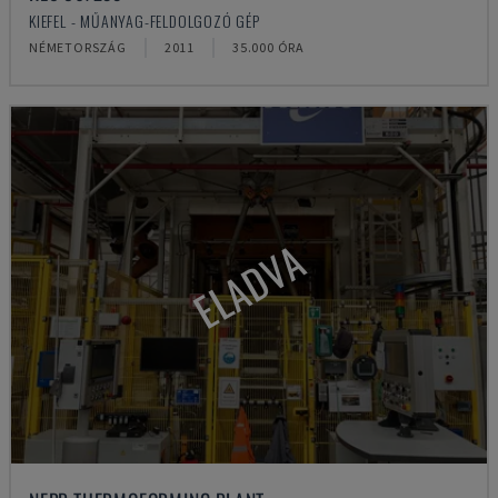
KIEFEL - MŰANYAG-FELDOLGOZÓ GÉP
NÉMETORSZÁG
2011
35.000 ÓRA
ELADVA