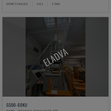
NÉMETORSZÁG
2011
3 ÓRA
ELADVA
G500-60KU