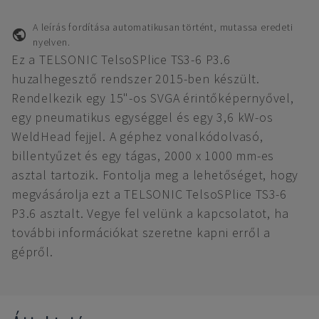
A leírás fordítása automatikusan történt, mutassa eredeti
nyelven.
Ez a TELSONIC TelsoSPlice TS3-6 P3.6
huzalhegesztő rendszer 2015-ben készült.
Rendelkezik egy 15"-os SVGA érintőképernyővel,
egy pneumatikus egységgel és egy 3,6 kW-os
WeldHead fejjel. A géphez vonalkódolvasó,
billentyűzet és egy tágas, 2000 x 1000 mm-es
asztal tartozik. Fontolja meg a lehetőséget, hogy
megvásárolja ezt a TELSONIC TelsoSPlice TS3-6
P3.6 asztalt. Vegye fel velünk a kapcsolatot, ha
további információkat szeretne kapni erről a
gépről.