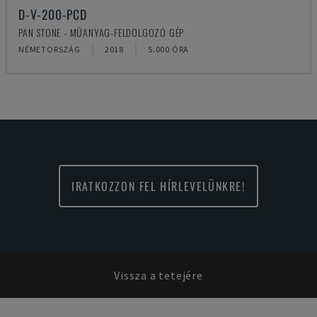
D-V-200-PCD
PAN STONE - MŰANYAG-FELDOLGOZÓ GÉP
NÉMETORSZÁG
2018
5.000 ÓRA
IRATKOZZON FEL HÍRLEVELÜNKRE!
Vissza a tetejére