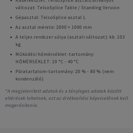
Kábelkészlet: TelsoSplice asztali/állványos
változat: TelsoSplice Table / Standing Version
Gépasztal: TelsoSplice asztal L
Az asztal mérete: 2000 × 1000 mm
A teljes rendszer súlya (asztali változat): kb. 103
kg
Működési hőmérséklet-tartomány:
HŐMÉRSÉKLET: 10 °C - 40 °C
Páratartalom-tartomány: 20 % - 80 % (nem
kondenzáló)
*A megjelenített adatok és a tényleges adatok között
eltérések lehetnek, ezt az értékesítési képviselőnek kell
megerősítenie.