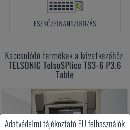
ESZKÖZFINANSZÍROZÁS
Kapcsolódó termékek a következőhöz:
TELSONIC
TelsoSPlice TS3-6 P3.6
Table
Adatvédelmi tájékoztató EU felhasználók