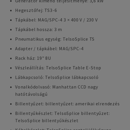
Generátor kimenő teljesítménye: 3,6 kW
Hegesztőfej: TS3-6
Tápkábel: MAG/SPC-4 3 × 400 V / 230 V
Tápkábel hossza: 3 m
Pneumatikus egység: TelsoSplice TS
Adapter / tápkábel: MAG/SPC-4
Rack ház: 19" 8U
Vészleállítás: TelsoSplice Table E-Stop
Lábkapcsoló: TelsoSplice lábkapcsoló
Vonalkódolvasó: Manhattan CCD nagy
hatótávolságú
Billentyűzet: billentyűzet: amerikai elrendezés
Billentyűkészlet: TelsoSplice billentyűzet:
TelsoSplice billentyűkészlet