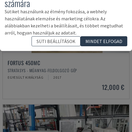
számára
Sütiket használunk az élmény fokozása, a webhely
használatának elemzése és marketing célokra. Az
alábbiakban kezelheti a beállításait, és többet megtudhat
arról, hogyan használjuk az adatait.
SÜTI BEÁLLÍTÁSOK
MINDET ELFOGAD
FORTUS 450MC
STRATASYS - MŰANYAG-FELDOLGOZÓ GÉP
EGYESÜLT KIRÁLYSÁG
2017
12,000 €