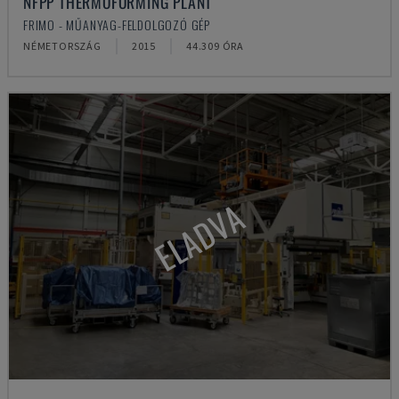
NFPP THERMOFORMING PLANT
FRIMO - MŰANYAG-FELDOLGOZÓ GÉP
NÉMETORSZÁG
2015
44.309 ÓRA
ELADVA