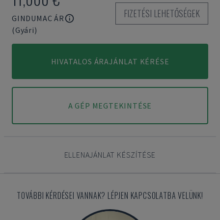
FIZETÉSI LEHETŐSÉGEK
GINDUMAC ÁR
(Gyári)
HIVATALOS ÁRAJÁNLAT KÉRÉSE
A GÉP MEGTEKINTÉSE
ELLENAJÁNLAT KÉSZÍTÉSE
TOVÁBBI KÉRDÉSEI VANNAK? LÉPJEN KAPCSOLATBA VELÜNK!