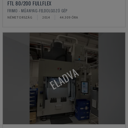
FTL 80/200 FULLFLEX
FRIMO - MŰANYAG-FELDOLGOZÓ GÉP
NÉMETORSZÁG
2014
44.309 ÓRA
ELADVA