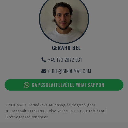
GERARD BEL
+49 173 2872 031
G.BEL@GINDUMAC.COM
KAPCSOLATFELVÉTEL WHATSAPPON
GINDUMAC
Termékek
Műanyag-feldogozó gép
➤ Használt TELSONIC TelsoSPlice TS3-6 P3.6 táblázat |
Dróthegesztő rendszer