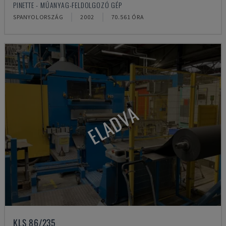
PINETTE - MŰANYAG-FELDOLGOZÓ GÉP
SPANYOLORSZÁG
2002
70.561 ÓRA
ELADVA
KLS 86/235