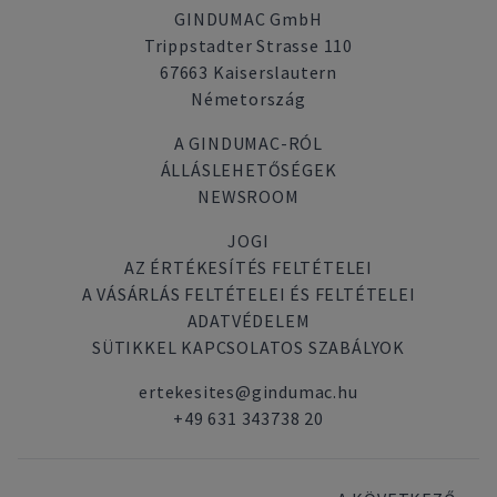
GINDUMAC GmbH
Trippstadter Strasse 110
67663 Kaiserslautern
Németország
A GINDUMAC-RÓL
ÁLLÁSLEHETŐSÉGEK
NEWSROOM
JOGI
AZ ÉRTÉKESÍTÉS FELTÉTELEI
A VÁSÁRLÁS FELTÉTELEI ÉS FELTÉTELEI
ADATVÉDELEM
SÜTIKKEL KAPCSOLATOS SZABÁLYOK
ertekesites@gindumac.hu
+49 631 343738 20