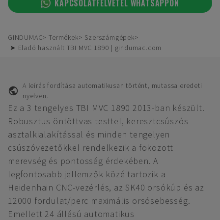
KAPCSOLATFELVÉTEL WHATSAPPON
GINDUMAC
Termékek
Szerszámgépek
➤ Eladó használt TBI MVC 1890 | gindumac.com
A leírás fordítása automatikusan történt, mutassa eredeti
nyelven.
Ez a 3 tengelyes TBI MVC 1890 2013-ban készült.
Robusztus öntöttvas testtel, keresztcsúszós
asztalkialakítással és minden tengelyen
csúszóvezetőkkel rendelkezik a fokozott
merevség és pontosság érdekében. A
legfontosabb jellemzők közé tartozik a
Heidenhain CNC-vezérlés, az SK40 orsókúp és az
12000 fordulat/perc maximális orsósebesség.
Emellett 24 állású automatikus