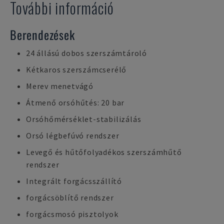
További információ
Berendezések
24 állású dobos szerszámtároló
Kétkaros szerszámcserélő
Merev menetvágó
Átmenő orsóhűtés: 20 bar
Orsóhőmérséklet-stabilizálás
Orsó légbefúvó rendszer
Levegő és hűtőfolyadékos szerszámhűtő
rendszer
Integrált forgácsszállító
forgácsöblítő rendszer
forgácsmosó pisztolyok