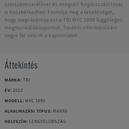
szerszámcserélővel és integrált forgácsszállítóval
is büszkélkedhet. Fontolja meg a lehetőséget,
hogy megvásárolja ezt a TBI MVC 1890 függőleges
megmunkálóközpontot. További információkért
vegye fel velünk a kapcsolatot.
Áttekintés
MÁRKA
:
TBI
ÉV
:
2013
MODELL
:
MVC 1890
ALKALMAZÁSI TÍPUS
:
MARÁS
HELYSZÍN
:
LENGYELORSZÁG