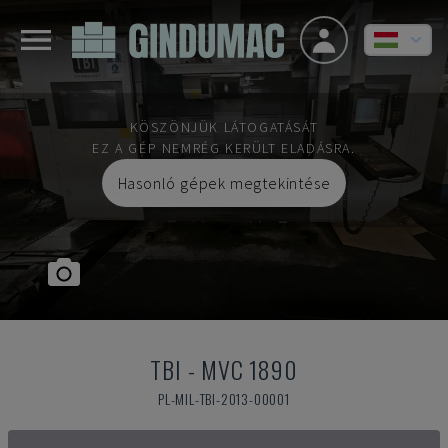
KÖSZÖNJÜK LÁTOGATÁSÁT
EZ A GÉP NEMRÉG KERÜLT ELADÁSRA.
Hasonló gépek megtekintése
TBI
-
MVC 1890
PL-MIL-TBI-2013-00001