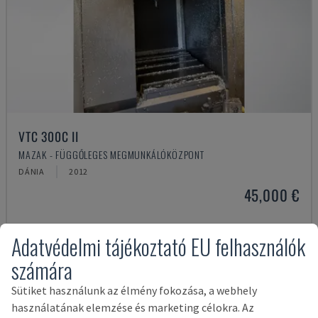
VTC 300C II
MAZAK - FÜGGŐLEGES MEGMUNKÁLÓKÖZPONT
DÁNIA
2012
45,000 €
Adatvédelmi tájékoztató EU felhasználók
számára
Sütiket használunk az élmény fokozása, a webhely
használatának elemzése és marketing célokra. Az