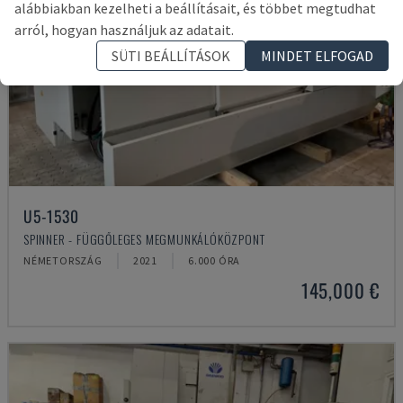
alábbiakban kezelheti a beállításait, és többet megtudhat
arról, hogyan használjuk az adatait.
SÜTI BEÁLLÍTÁSOK
MINDET ELFOGAD
U5-1530
SPINNER - FÜGGŐLEGES MEGMUNKÁLÓKÖZPONT
NÉMETORSZÁG
2021
6.000 ÓRA
145,000 €