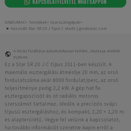
KAPCSOLATFELVÉTEL WHATSAPPON
GINDUMAC
Termékek
Szerszámgépek
➤ Használt Star SR 20 J Type C eladó | gindumac.com
A leírás fordítása automatikusan történt, mutassa eredeti
nyelven.
Ez a Star SR 20 J C típus 2011-ben készült. A
maximális esztergálási átmérője 20 mm, az orsó
fordulatszáma akár 8000 fordulat/perc, az orsó
teljesítménye pedig 2,2 kW. A gép hat fix
esztergapozíciót és öt radiális motoros
szerszámot tartalmaz. Ideális a precíziós svájci
típusú esztergáláshoz, és kompakt, 2,20 × 1,20 m-
es alapterületű. Vegye fel velünk a kapcsolatot,
ha további információt szeretne kapni erről a