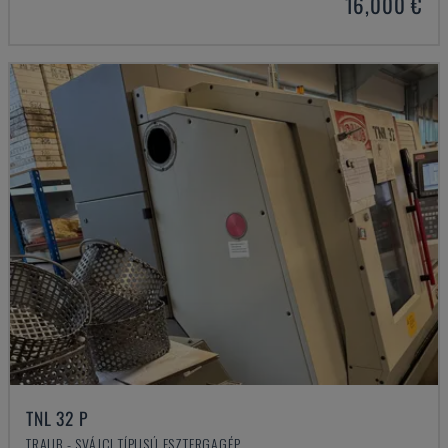
16,000 €
TNL 32 P
TRAUB - SVÁJCI TÍPUSÚ ESZTERGAGÉP