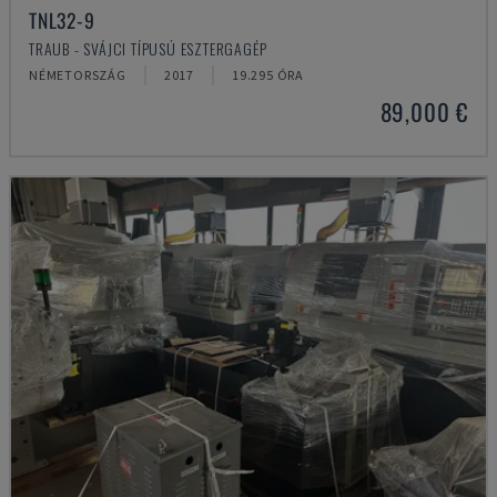
TNL32-9
TRAUB - SVÁJCI TÍPUSÚ ESZTERGAGÉP
NÉMETORSZÁG
2017
19.295 ÓRA
89,000 €