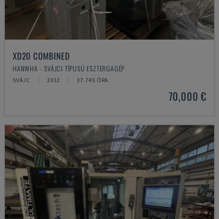
XD20 COMBINED
HANWHA - SVÁJCI TÍPUSÚ ESZTERGAGÉP
SVÁJC
2013
37.745 ÓRA
70,000 €