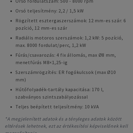
Orsó fordulatszám: 500 - 8000 rpm
Orsó teljesítmény: 2,2 / 1,5 kW
Rögzített esztergaszerszámok: 12 mm-es szár: 6
pozíció, 12 mm-es szár
Radiális motoros szerszámok: 1,2 kW: 5 pozíció,
max. 8000 fordulat/perc, 1,2 kW
Fúrás/csavarozás: 4 fix állomás, max Ø8 mm,
menetfúrás M8×1,25-ig
Szerszámrögzítés: ER fogókulcsok (max Ø10
mm)
Hűtőfolyadék-tartály kapacitása: 170 l,
szabványos szintszabályozással
Teljes beépített teljesítmény: 10 kVA
*A megjelenített adatok és a tényleges adatok között
eltérések lehetnek, ezt az értékesítési képviselőnek kell