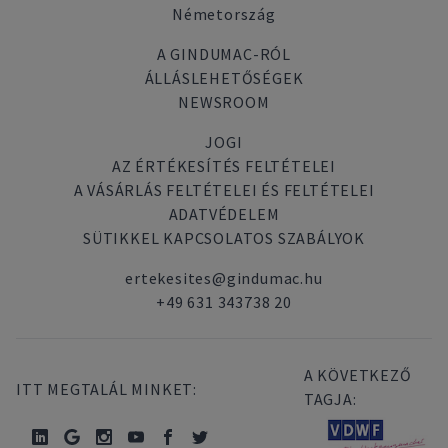
Németország
A GINDUMAC-RÓL
ÁLLÁSLEHETŐSÉGEK
NEWSROOM
JOGI
AZ ÉRTÉKESÍTÉS FELTÉTELEI
A VÁSÁRLÁS FELTÉTELEI ÉS FELTÉTELEI
ADATVÉDELEM
SÜTIKKEL KAPCSOLATOS SZABÁLYOK
ertekesites@gindumac.hu
+49 631 343738 20
A KÖVETKEZŐ
ITT MEGTALÁL MINKET:
TAGJA: