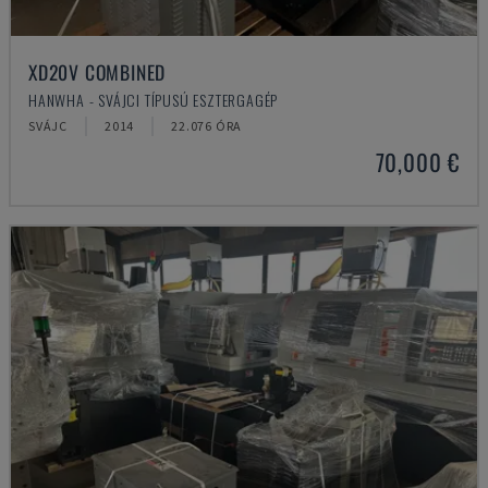
XD20V COMBINED
HANWHA - SVÁJCI TÍPUSÚ ESZTERGAGÉP
SVÁJC
2014
22.076 ÓRA
70,000 €