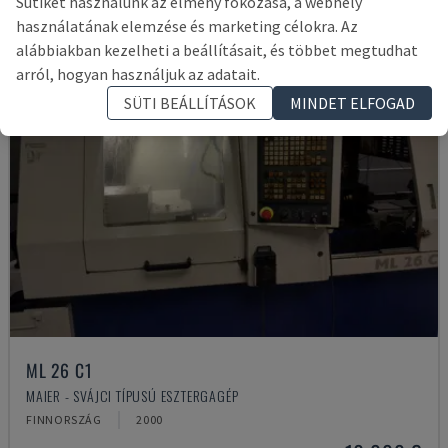
Sütiket használunk az élmény fokozása, a webhely
használatának elemzése és marketing célokra. Az
alábbiakban kezelheti a beállításait, és többet megtudhat
arról, hogyan használjuk az adatait.
SÜTI BEÁLLÍTÁSOK
MINDET ELFOGAD
ML 26 C1
MAIER - SVÁJCI TÍPUSÚ ESZTERGAGÉP
FINNORSZÁG
2000