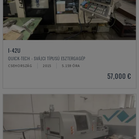
I-42U
QUICK-TECH - SVÁJCI TÍPUSÚ ESZTERGAGÉP
CSEHORSZÁG
2015
5.159 ÓRA
57,000 €