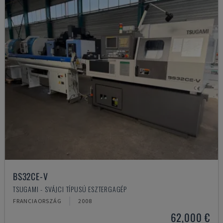
BS32CE-V
TSUGAMI - SVÁJCI TÍPUSÚ ESZTERGAGÉP
FRANCIAORSZÁG
2008
62,000 €