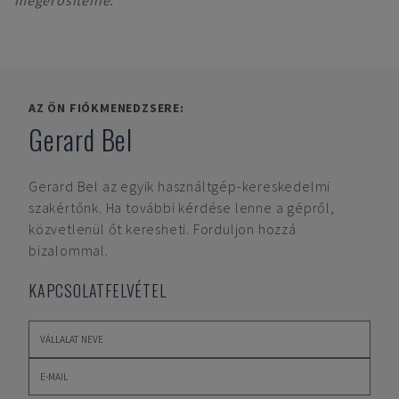
megerősítenie.
AZ ÖN FIÓKMENEDZSERE:
Gerard Bel
Gerard Bel
az egyik használtgép-kereskedelmi
szakértőnk. Ha további kérdése lenne a gépről,
közvetlenül őt keresheti. Forduljon hozzá
bizalommal.
KAPCSOLATFELVÉTEL