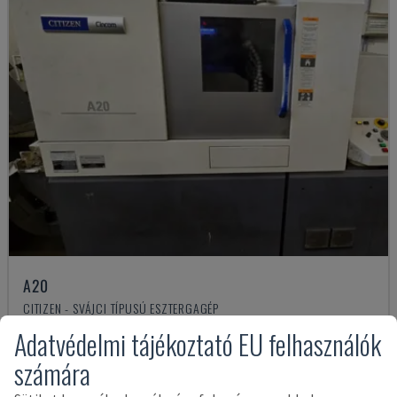
A20
CITIZEN - SVÁJCI TÍPUSÚ ESZTERGAGÉP
OLASZORSZÁG
2018
Adatvédelmi tájékoztató EU felhasználók
67,000 €
számára