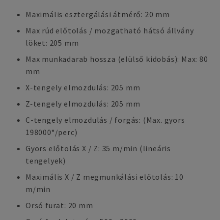
Maximális esztergálási átmérő: 20 mm
Max rúd előtolás / mozgatható hátsó állvány
löket: 205 mm
Max munkadarab hossza (elülső kidobás): Max: 80
mm
X-tengely elmozdulás: 205 mm
Z-tengely elmozdulás: 205 mm
C-tengely elmozdulás / forgás: (Max. gyors
198000°/perc)
Gyors előtolás X / Z: 35 m/min (lineáris
tengelyek)
Maximális X / Z megmunkálási előtolás: 10
m/min
Orsó furat: 20 mm