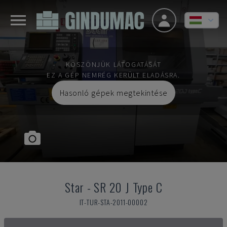
KÖSZÖNJÜK LÁTOGATÁSÁT
EZ A GÉP NEMRÉG KERÜLT ELADÁSRA.
Hasonló gépek megtekintése
Star
-
SR 20 J Type C
IT-TUR-STA-2011-00002