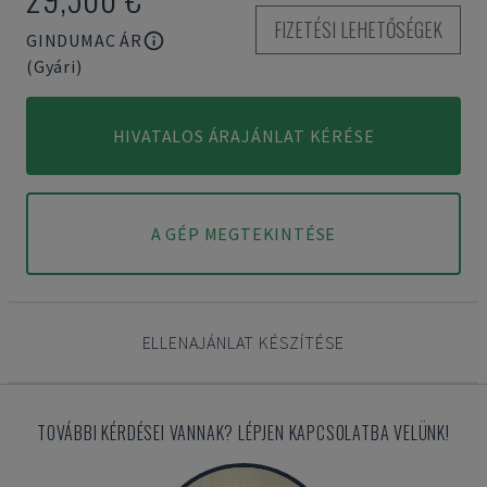
FIZETÉSI LEHETŐSÉGEK
GINDUMAC ÁR
(Gyári)
HIVATALOS ÁRAJÁNLAT KÉRÉSE
A GÉP MEGTEKINTÉSE
ELLENAJÁNLAT KÉSZÍTÉSE
TOVÁBBI KÉRDÉSEI VANNAK? LÉPJEN KAPCSOLATBA VELÜNK!