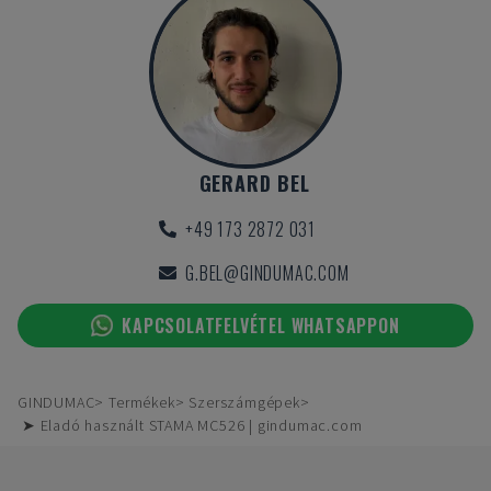
GERARD BEL
+49 173 2872 031
G.BEL@GINDUMAC.COM
KAPCSOLATFELVÉTEL WHATSAPPON
GINDUMAC
Termékek
Szerszámgépek
➤ Eladó használt STAMA MC526 | gindumac.com