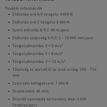
További információk
Előtolási erő X/Y-tengely: 4 000 N
Előtolási erő Z-tengely: 8 000 N
Gyors előtolás X/Y/Z: 60 m/perc
Előtolási sebesség X/Y/Z: 1 – 10 000 mm/perc
Tengelydinamika: X = 5 m/s²
Tengelydinamika: Y = 8 m/s²
Tengelydinamika: Z = 12 m/s²
Távolság az asztaltól az orsó orráig: 350 – 710
mm
Szerszám befogási erő: 7 000 N
Orsóátmérő: 65 mm
Állandó nyomaték tartomány: Akár 3 000
fordulat/perc