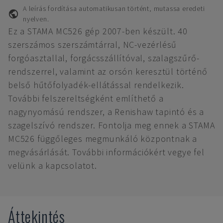
A leírás fordítása automatikusan történt, mutassa eredeti
nyelven.
Ez a STAMA MC526 gép 2007-ben készült. 40
szerszámos szerszámtárral, NC-vezérlésű
forgóasztallal, forgácsszállítóval, szalagszűrő-
rendszerrel, valamint az orsón keresztül történő
belső hűtőfolyadék-ellátással rendelkezik.
További felszereltségként említhető a
nagynyomású rendszer, a Renishaw tapintó és a
szagelszívó rendszer. Fontolja meg ennek a STAMA
MC526 függőleges megmunkáló központnak a
megvásárlását. További információkért vegye fel
velünk a kapcsolatot.
Áttekintés