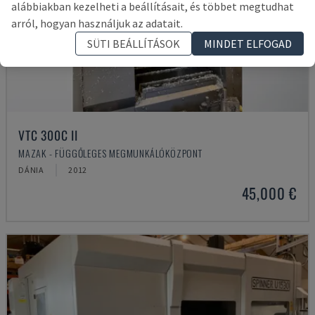
alábbiakban kezelheti a beállításait, és többet megtudhat
arról, hogyan használjuk az adatait.
SÜTI BEÁLLÍTÁSOK
MINDET ELFOGAD
VTC 300C II
MAZAK - FÜGGŐLEGES MEGMUNKÁLÓKÖZPONT
DÁNIA
2012
45,000 €