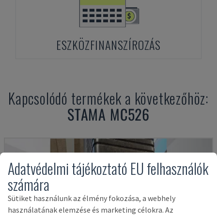
ESZKÖZFINANSZÍROZÁS
Kapcsolódó termékek a következőhöz:
STAMA
MC526
Adatvédelmi tájékoztató EU felhasználók
számára
Sütiket használunk az élmény fokozása, a webhely
használatának elemzése és marketing célokra. Az