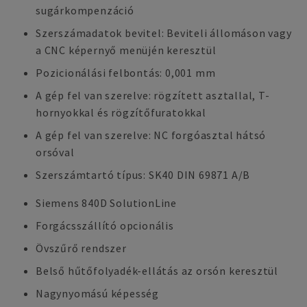
sugárkompenzáció
Szerszámadatok bevitel: Beviteli állomáson vagy
a CNC képernyő menüjén keresztül
Pozicionálási felbontás: 0,001 mm
A gép fel van szerelve: rögzített asztallal, T-
hornyokkal és rögzítőfuratokkal
A gép fel van szerelve: NC forgóasztal hátsó
orsóval
Szerszámtartó típus: SK40 DIN 69871 A/B
Siemens 840D SolutionLine
Forgácsszállító opcionális
Övszűrő rendszer
Belső hűtőfolyadék-ellátás az orsón keresztül
Nagynyomású képesség