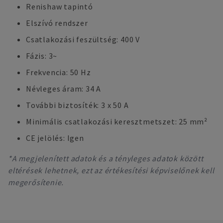
Renishaw tapintó
Elszívó rendszer
Csatlakozási feszültség: 400 V
Fázis: 3~
Frekvencia: 50 Hz
Névleges áram: 34 A
További biztosíték: 3 x 50 A
Minimális csatlakozási keresztmetszet: 25 mm²
CE jelölés: Igen
*A megjelenített adatok és a tényleges adatok között
eltérések lehetnek, ezt az értékesítési képviselőnek kell
megerősítenie.