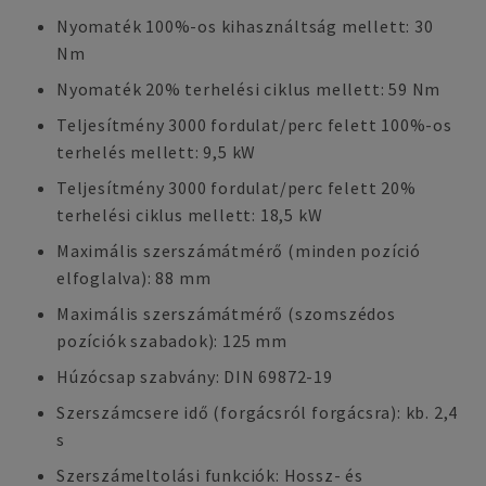
Nyomaték 100%-os kihasználtság mellett: 30
Nm
Nyomaték 20% terhelési ciklus mellett: 59 Nm
Teljesítmény 3000 fordulat/perc felett 100%-os
terhelés mellett: 9,5 kW
Teljesítmény 3000 fordulat/perc felett 20%
terhelési ciklus mellett: 18,5 kW
Maximális szerszámátmérő (minden pozíció
elfoglalva): 88 mm
Maximális szerszámátmérő (szomszédos
pozíciók szabadok): 125 mm
Húzócsap szabvány: DIN 69872-19
Szerszámcsere idő (forgácsról forgácsra): kb. 2,4
s
Szerszámeltolási funkciók: Hossz- és