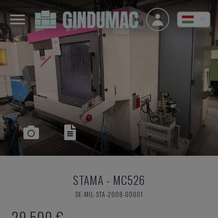
STAMA
-
MC526
DE-MIL-STA-2008-00001
29,500 €