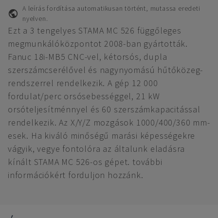
A leírás fordítása automatikusan történt, mutassa eredeti
nyelven.
Ezt a 3 tengelyes STAMA MC 526 függőleges
megmunkálóközpontot 2008-ban gyártották.
Fanuc 18i-MB5 CNC-vel, kétorsós, dupla
szerszámcserélővel és nagynyomású hűtőközeg-
rendszerrel rendelkezik. A gép 12 000
fordulat/perc orsósebességgel, 21 kW
orsóteljesítménnyel és 60 szerszámkapacitással
rendelkezik. Az X/Y/Z mozgások 1000/400/360 mm-
esek. Ha kiváló minőségű marási képességekre
vágyik, vegye fontolóra az általunk eladásra
kínált STAMA MC 526-os gépet. további
információkért forduljon hozzánk.