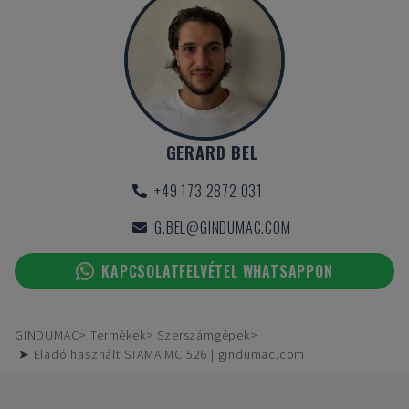
GERARD BEL
+49 173 2872 031
G.BEL@GINDUMAC.COM
KAPCSOLATFELVÉTEL WHATSAPPON
GINDUMAC
Termékek
Szerszámgépek
➤ Eladó használt STAMA MC 526 | gindumac.com