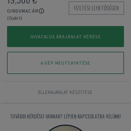
FIZETÉSI LEHETŐSÉGEK
GINDUMAC ÁR
(Gyári)
HIVATALOS ÁRAJÁNLAT KÉRÉSE
A GÉP MEGTEKINTÉSE
ELLENAJÁNLAT KÉSZÍTÉSE
TOVÁBBI KÉRDÉSEI VANNAK? LÉPJEN KAPCSOLATBA VELÜNK!