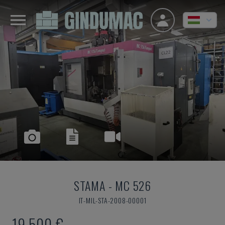
STAMA
-
MC 526
IT-MIL-STA-2008-00001
19,500 €