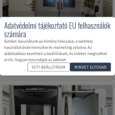
Adatvédelmi tájékoztató EU felhasználók
számára
Sütiket használunk az élmény fokozása, a webhely
használatának elemzése és marketing célokra. Az
MYNX 550
alábbiakban kezelheti a beállításait, és többet megtudhat
DAEWOO - FÜGGŐLEGES MEGMUNKÁLÓKÖZPONT
arról, hogyan használjuk az adatait.
OLASZORSZÁG
2003
SÜTI BEÁLLÍTÁSOK
MINDET ELFOGAD
21,000 €