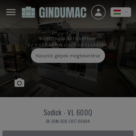
KÖSZÖNJÜK LÁTOGATÁSÁT
EZ A GÉP NEMRÉG KERÜLT ELADÁSRA.
Hasonló gépek megtekintése
Sodick
-
VL 600Q
DE-EDM-SOD-2017-00004