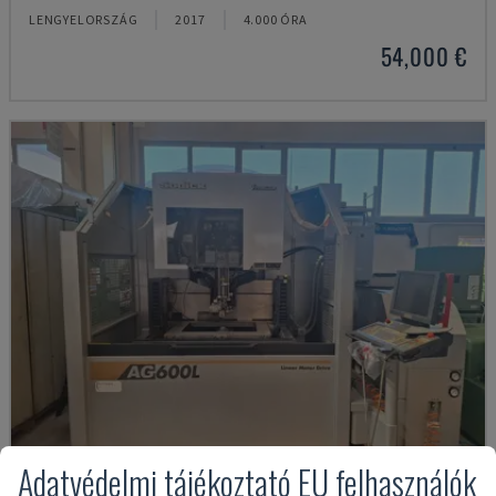
LENGYELORSZÁG
2017
4.000 ÓRA
54,000 €
Adatvédelmi tájékoztató EU felhasználók