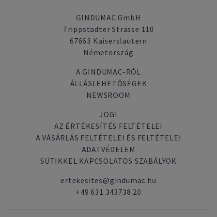
GINDUMAC GmbH
Trippstadter Strasse 110
67663 Kaiserslautern
Németország
A GINDUMAC-RÓL
ÁLLÁSLEHETŐSÉGEK
NEWSROOM
JOGI
AZ ÉRTÉKESÍTÉS FELTÉTELEI
A VÁSÁRLÁS FELTÉTELEI ÉS FELTÉTELEI
ADATVÉDELEM
SÜTIKKEL KAPCSOLATOS SZABÁLYOK
ertekesites@gindumac.hu
+49 631 343738 20