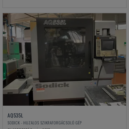
AQ535L
SODICK - HUZALOS SZIKRAFORGÁCSOLÓ GÉP