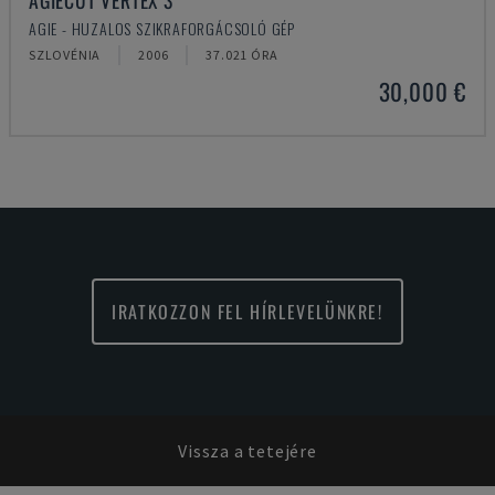
AGIECUT VERTEX 3
AGIE - HUZALOS SZIKRAFORGÁCSOLÓ GÉP
SZLOVÉNIA
2006
37.021 ÓRA
30,000 €
IRATKOZZON FEL HÍRLEVELÜNKRE!
Vissza a tetejére