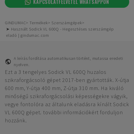
KAPCSOLATFELVÉTEL WHATSAPPON
GINDUMAC
Termékek
Szerszámgépek
➤ Használt Sodick VL 600Q - Hegesztéses szerszámgép
eladó | gindumac.com
A leírás fordítása automatikusan történt, mutassa eredeti
nyelven.
Ezt a 3 tengelyes Sodick VL 600Q huzalos
szikraforgácsoló gépet 2017-ben gyártották. X-útja
600 mm, Y-útja 400 mm, Z-útja 310 mm. Ha kiváló
minőségű szikraforgácsolási képességekre vágyik,
vegye fontolóra az általunk eladásra kínált Sodick
VL 600Q gépet. további információkért forduljon
hozzánk.