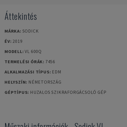
Áttekintés
MÁRKA
:
SODICK
ÉV
:
2019
MODELL
:
VL 600Q
TERMELÉSI ÓRÁK
:
7456
ALKALMAZÁSI TÍPUS
:
EDM
HELYSZÍN
:
NÉMETORSZÁG
GÉPTÍPUS
:
HUZALOS SZIKRAFORGÁCSOLÓ GÉP
Műszaki információk
-
Sodick
VL