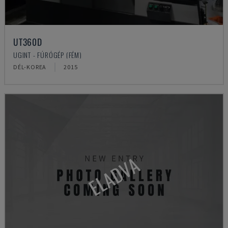
UT360D
UGINT - FÚRÓGÉP (FÉM)
DÉL-KOREA
2015
ELADVA