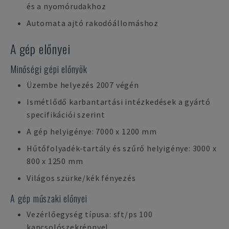
és a nyomórudakhoz
Automata ajtó rakodóállomáshoz
A gép előnyei
Minőségi gépi előnyök
Üzembe helyezés 2007 végén
Ismétlődő karbantartási intézkedések a gyártó
specifikációi szerint
A gép helyigénye: 7000 x 1200 mm
Hűtőfolyadék-tartály és szűrő helyigénye: 3000 x
800 x 1250 mm
Világos szürke/kék fényezés
A gép műszaki előnyei
Vezérlőegység típusa: sft/ps 100
kapcsolószekrénnyel