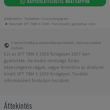
KAPCSOLATFELVÉTEL WHATSAPPON
GINDUMAC
Termékek
Szerszámgépek
➤ Használt SFT TBM 3-1500 - Fúró Eladó | gindumac.com
A leírás fordítása automatikusan történt, mutassa eredeti
nyelven.
Ezt az SFT TBM 3-1500 fúrógépet 2007-ben
gyártották. Ha kiváló minőségű fúrási
képességekre vágyik, vegye fontolóra az általunk
kínált SFT TBM 3-1500 fúrógépet. További
információért forduljon hozzánk.
Áttekintés