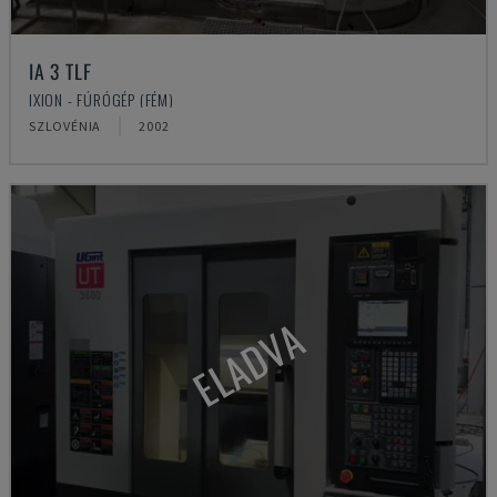
IA 3 TLF
IXION - FÚRÓGÉP (FÉM)
SZLOVÉNIA
2002
ELADVA