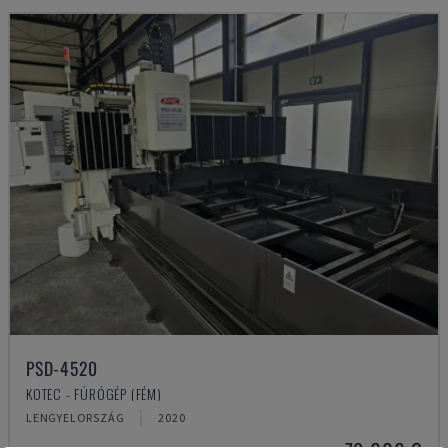
PSD-4520
KOTEC - FÚRÓGÉP (FÉM)
LENGYELORSZÁG
2020