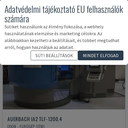
79,000 €
Adatvédelmi tájékoztató EU felhasználók
számára
Sütiket használunk az élmény fokozása, a webhely
használatának elemzése és marketing célokra. Az
alábbiakban kezelheti a beállításait, és többet megtudhat
arról, hogyan használjuk az adatait.
SÜTI BEÁLLÍTÁSOK
MINDET ELFOGAD
AUERBACH IA2 TLF-1200.4
IXION - FÚRÓGÉP (FÉM)