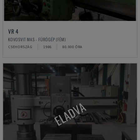
VR 4
KOVOSVIT MAS - FÚRÓGÉP (FÉM)
CSEHORSZÁG
1986
80.000 ÓRA
ELADVA