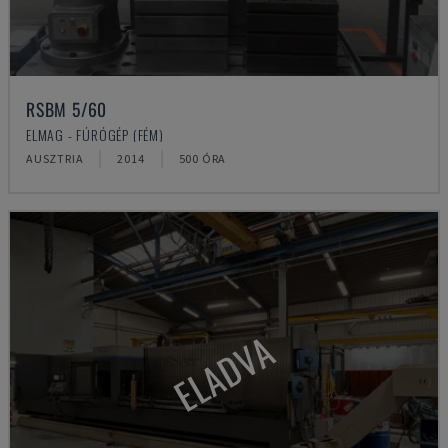
RSBM 5/60
ELMAG - FÚRÓGÉP (FÉM)
AUSZTRIA
2014
500 ÓRA
ELADVA