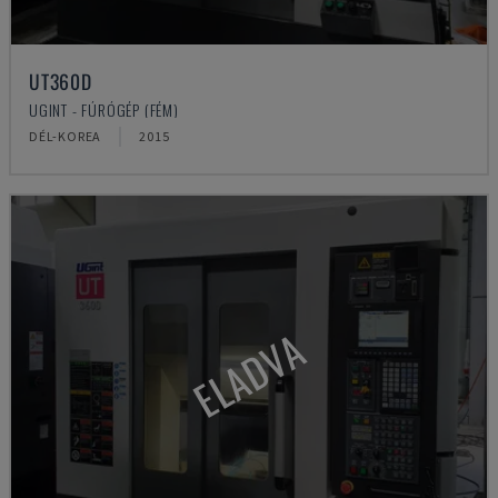
UT360D
UGINT - FÚRÓGÉP (FÉM)
DÉL-KOREA
2015
ELADVA