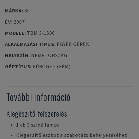
MÁRKA
:
SFT
ÉV
:
2007
MODELL
:
TBM 3-1500
ALKALMAZÁSI TÍPUS
:
EGYÉB GÉPEK
HELYSZÍN
:
NÉMETORSZÁG
GÉPTÍPUS
:
FÚRÓGÉP (FÉM)
További információ
Kiegészítő felszerelés
1 db 3 színű lámpa
Kiegészítő eszköz a szabotázs behelyezéséhez