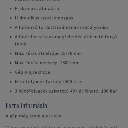
Frekvencia átalakító
Hidraulikus szorítómozgás
A fúróorsó fordulatszámának szabályozása
A fúrás hosszának megfelelően állítható forgó
farok
Max. Fúrás átmérője: 15-30 mm
Max. Fúrási mélység: 1800 mm
Gép olajteknővel
Hűtőfolyadék tartály 2500 liter
3 hűtőfolyadék szivattyú 40 l állítható, 100 bar
Extra információ
A gép még áram alatt van
*A megjelenített adatok és a tényleges adatok között