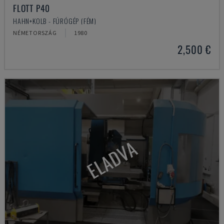
FLOTT P40
HAHN+KOLB - FÚRÓGÉP (FÉM)
NÉMETORSZÁG
1980
2,500 €
ELADVA