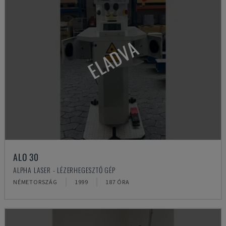
ELADVA
ALO 30
ALPHA LASER - LÉZERHEGESZTŐ GÉP
NÉMETORSZÁG
1999
187 ÓRA