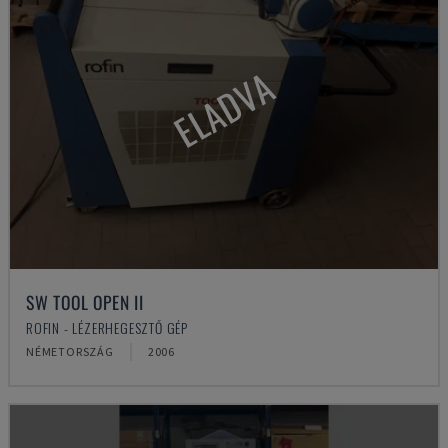
ELADVA
SW TOOL OPEN II
ROFIN - LÉZERHEGESZTŐ GÉP
NÉMETORSZÁG
2006