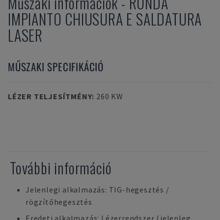
Műszaki információk
-
RONDA
IMPIANTO CHIUSURA E SALDATURA
LASER
MŰSZAKI SPECIFIKÁCIÓ
LÉZER TELJESÍTMÉNY
:
260 KW
További információ
Jelenlegi alkalmazás: TIG-hegesztés /
rögzítőhegesztés
Eredeti alkalmazás: Lézerrendszer (jelenleg