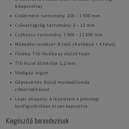
kikapcsolva)
Csőátmérő-tartomány: 219 – 1 500 mm
Csővastagság-tartomány: 3 – 12 mm
Csőhossz-tartomány: 3 000 – 13 000 mm
Működési rendszer: 8 toló (4 oldalsó + 4 felső)
Fúvóka: TIG-fúvóka az elülső fejen
TIG huzal átmérője: 1,2 mm
Védőgáz: argon
Gépvezérlés: Külső munkaállomás
cikkelindítással
Lézer állapota: A lézerelem a jelenlegi
konfigurációban ki van kapcsolva
Kiegészítő berendezések