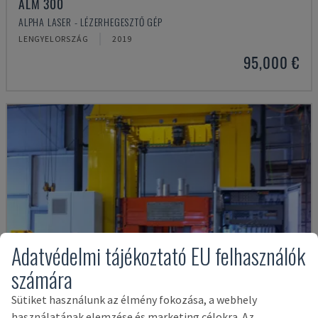
ALM 300
ALPHA LASER - LÉZERHEGESZTŐ GÉP
LENGYELORSZÁG
2019
95,000 €
Adatvédelmi tájékoztató EU felhasználók
számára
Sütiket használunk az élmény fokozása, a webhely
használatának elemzése és marketing célokra. Az