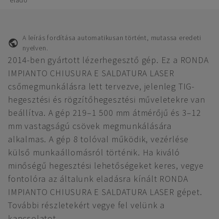
eladó
A leírás fordítása automatikusan történt, mutassa eredeti
nyelven.
2014-ben gyártott lézerhegesztő gép. Ez a RONDA
IMPIANTO CHIUSURA E SALDATURA LASER
csőmegmunkálásra lett tervezve, jelenleg TIG-
hegesztési és rögzítőhegesztési műveletekre van
beállítva. A gép 219–1 500 mm átmérőjű és 3–12
mm vastagságú csövek megmunkálására
alkalmas. A gép 8 tolóval működik, vezérlése
külső munkaállomásról történik. Ha kiváló
minőségű hegesztési lehetőségeket keres, vegye
fontolóra az általunk eladásra kínált RONDA
IMPIANTO CHIUSURA E SALDATURA LASER gépet.
További részletekért vegye fel velünk a
kapcsolatot.