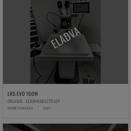
ELADVA
LRS EVO 160W
ORLASER - LÉZERHEGESZTŐ GÉP
NÉMETORSZÁG
2017