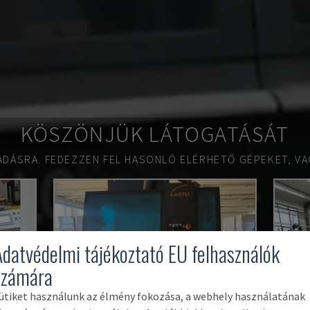
KÖSZÖNJÜK LÁTOGATÁSÁT
ADÁSRA.
FEDEZZEN FEL HASONLÓ ELÉRHETŐ GÉPEKET, VA
Adatvédelmi tájékoztató EU felhasználók
számára
ütiket használunk az élmény fokozása, a webhely használatának