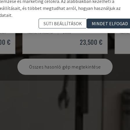
lemzése és marketing célokra. Az alábbiakban kezelheti a
eállításait, és többet megtudhat arról, hogyan használjuk az
datait.
KASTOSPEED C 9
PDG 
SÜTI BEÁLLÍTÁSOK
MINDET ELFOGAD
KASTO - KÖRFŰRÉSZ FÉMHEZ
SCHÜ
ÓRA
NÉMETORSZÁG
2008
NÉME
00 €
23,500 €
Összes hasonló gép megtekintése