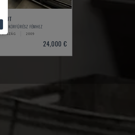
E CUT
CO - KÖRFŰRÉSZ FÉMHEZ
TORSZÁG
2009
24,000 €