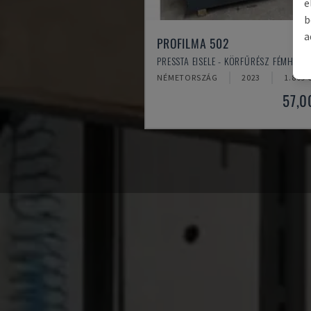
e
b
a
PROFILMA 502
PRESSTA EISELE - KÖRFŰRÉSZ FÉMHEZ
NÉMETORSZÁG
2023
1.809 
57,0