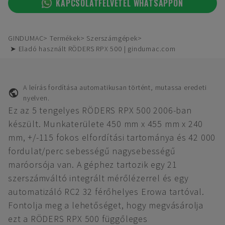
KAPCSOLATFELVÉTEL WHATSAPPON
GINDUMAC
Termékek
Szerszámgépek
➤ Eladó használt RÖDERS RPX 500 | gindumac.com
A leírás fordítása automatikusan történt, mutassa eredeti
nyelven.
Ez az 5 tengelyes RÖDERS RPX 500 2006-ban
készült. Munkaterülete 450 mm x 455 mm x 240
mm, +/-115 fokos elfordítási tartománya és 42 000
fordulat/perc sebességű nagysebességű
maróorsója van. A géphez tartozik egy 21
szerszámváltó integrált mérőlézerrel és egy
automatizáló RC2 32 férőhelyes Erowa tartóval.
Fontolja meg a lehetőséget, hogy megvásárolja
ezt a RÖDERS RPX 500 függőleges