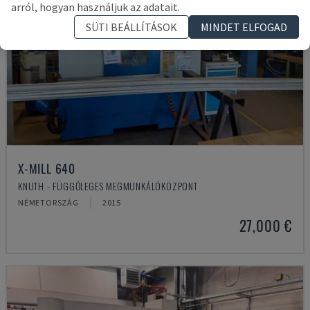
arról, hogyan használjuk az adatait.
SÜTI BEÁLLÍTÁSOK
MINDET ELFOGAD
X-MILL 640
KNUTH - FÜGGŐLEGES MEGMUNKÁLÓKÖZPONT
NÉMETORSZÁG
2015
27,000 €