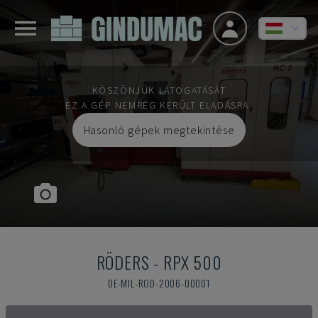
KÖSZÖNJÜK LÁTOGATÁSÁT
EZ A GÉP NEMRÉG KERÜLT ELADÁSRA.
Hasonló gépek megtekintése
RÖDERS
-
RPX 500
DE-MIL-ROD-2006-00001