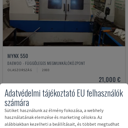
MYNX 550
DAEWOO - FÜGGŐLEGES MEGMUNKÁLÓKÖZPONT
OLASZORSZÁG
2003
21,000 €
Adatvédelmi tájékoztató EU felhasználók
számára
Sütiket használunk az élmény fokozása, a webhely
használatának elemzése és marketing célokra. Az
alábbiakban kezelheti a beállításait, és többet megtudhat