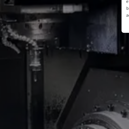
e
b
a