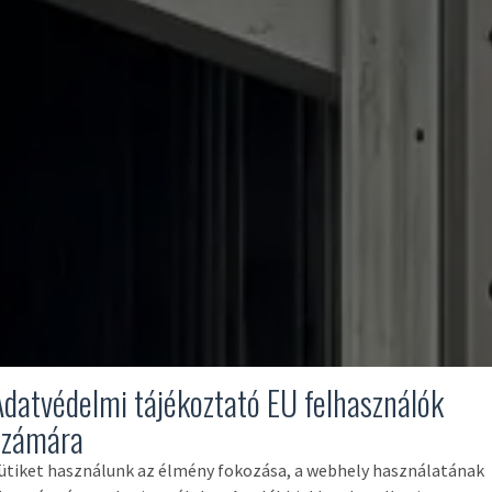
Adatvédelmi tájékoztató EU felhasználók
számára
ütiket használunk az élmény fokozása, a webhely használatának