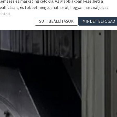
lemzése és marketing célokra. Az alábbiakban kezelheti a
eállításait, és többet megtudhat arról, hogyan használjuk az
datait.
SÜTI BEÁLLÍTÁSOK
MINDET ELFOGAD