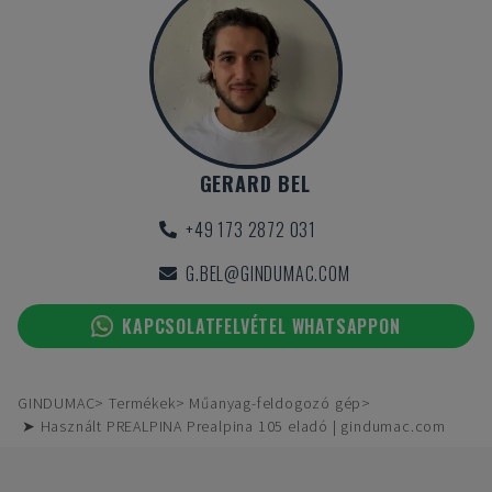
GERARD BEL
+49 173 2872 031
G.BEL@GINDUMAC.COM
KAPCSOLATFELVÉTEL WHATSAPPON
GINDUMAC
Termékek
Műanyag-feldogozó gép
➤ Használt PREALPINA Prealpina 105 eladó | gindumac.com