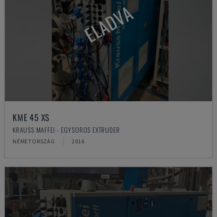
ELADVA
KME 45 XS
KRAUSS MAFFEI - EGYSOROS EXTRUDER
NÉMETORSZÁG
2016