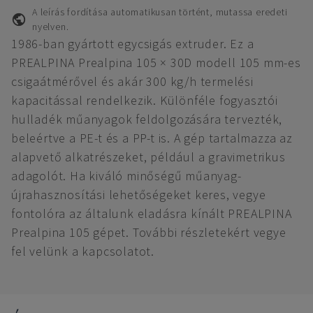
A leírás fordítása automatikusan történt, mutassa eredeti
nyelven.
1986-ban gyártott egycsigás extruder. Ez a
PREALPINA Prealpina 105 × 30D modell 105 mm-es
csigaátmérővel és akár 300 kg/h termelési
kapacitással rendelkezik. Különféle fogyasztói
hulladék műanyagok feldolgozására tervezték,
beleértve a PE-t és a PP-t is. A gép tartalmazza az
alapvető alkatrészeket, például a gravimetrikus
adagolót. Ha kiváló minőségű műanyag-
újrahasznosítási lehetőségeket keres, vegye
fontolóra az általunk eladásra kínált PREALPINA
Prealpina 105 gépet. További részletekért vegye
fel velünk a kapcsolatot.