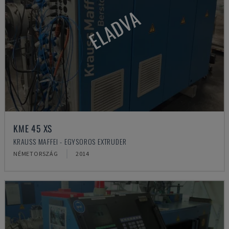
ELADVA
KME 45 XS
KRAUSS MAFFEI - EGYSOROS EXTRUDER
NÉMETORSZÁG
2014