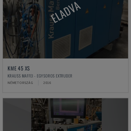
ELADVA
KME 45 XS
KRAUSS MAFFEI - EGYSOROS EXTRUDER
NÉMETORSZÁG
2016