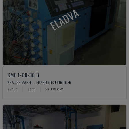
ELADVA
KME 1-60-30 B
KRAUSS MAFFEI - EGYSOROS EXTRUDER
SVÁJC
2000
58.139 ÓRA