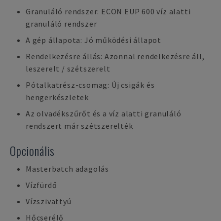
Granuláló rendszer: ECON EUP 600 víz alatti
granuláló rendszer
A gép állapota: Jó működési állapot
Rendelkezésre állás: Azonnal rendelkezésre áll,
leszerelt / szétszerelt
Pótalkatrész-csomag: Új csigák és
hengerkészletek
Az olvadékszűrőt és a víz alatti granuláló
rendszert már szétszerelték
Opcionális
Masterbatch adagolás
Vízfürdő
Vízszivattyú
Hőcserélő