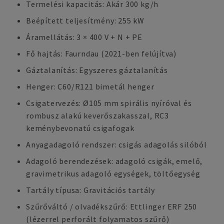
Termelési kapacitás: Akár 300 kg/h
Beépített teljesítmény: 255 kW
Áramellátás: 3 × 400 V + N + PE
Fő hajtás: Faurndau (2021-ben felújítva)
Gáztalanítás: Egyszeres gáztalanítás
Henger: C60/R121 bimetál henger
Csigatervezés: Ø105 mm spirális nyíróval és
rombusz alakú keverőszakasszal, RC3
keménybevonatú csigafogak
Anyagadagoló rendszer: csigás adagolás silóból
Adagoló berendezések: adagoló csigák, emelő,
gravimetrikus adagoló egységek, töltőegység
Tartály típusa: Gravitációs tartály
Szűrőváltó / olvadékszűrő: Ettlinger ERF 250
(lézerrel perforált folyamatos szűrő)