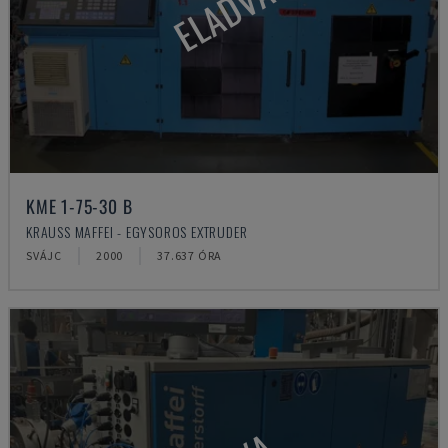
ELADVA
KME 1-75-30 B
KRAUSS MAFFEI - EGYSOROS EXTRUDER
SVÁJC
2000
37.637 ÓRA