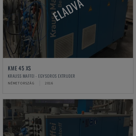
ELADVA
KME 45 XS
KRAUSS MAFFEI - EGYSOROS EXTRUDER
NÉMETORSZÁG
2016