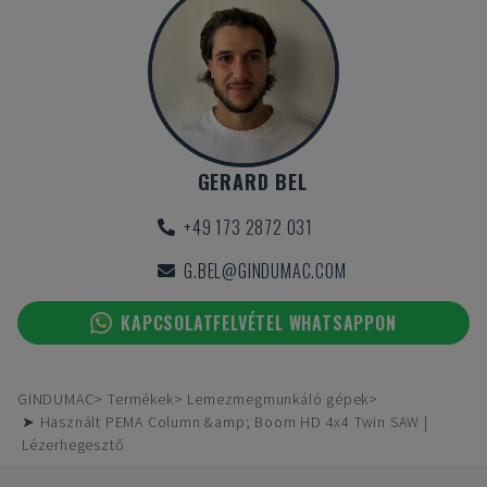
GERARD BEL
+49 173 2872 031
G.BEL@GINDUMAC.COM
KAPCSOLATFELVÉTEL WHATSAPPON
GINDUMAC
Termékek
Lemezmegmunkáló gépek
➤ Használt PEMA Column &amp; Boom HD 4x4 Twin SAW |
Lézerhegesztő