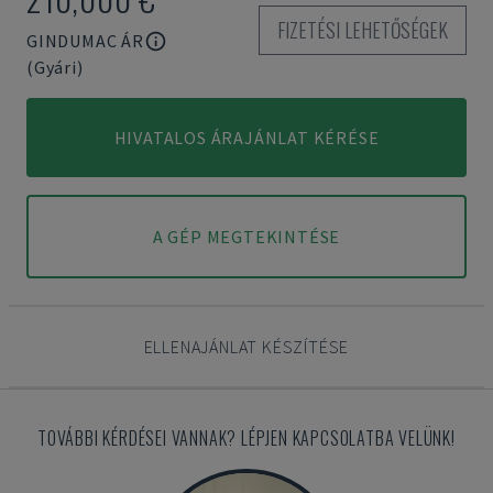
FIZETÉSI LEHETŐSÉGEK
GINDUMAC ÁR
(Gyári)
HIVATALOS ÁRAJÁNLAT KÉRÉSE
A GÉP MEGTEKINTÉSE
ELLENAJÁNLAT KÉSZÍTÉSE
TOVÁBBI KÉRDÉSEI VANNAK? LÉPJEN KAPCSOLATBA VELÜNK!