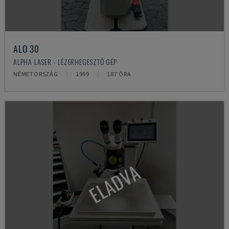
ALO 30
ALPHA LASER - LÉZERHEGESZTŐ GÉP
NÉMETORSZÁG
1999
187 ÓRA
ELADVA