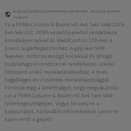
A leírás fordítása automatikusan történt, mutassa eredeti
nyelven.
Ez a PEMA Column & Boom HD 4x4 Twin SAW 2019-
ben készült. PEMA vezérlőpanellel rendelkezik
érintőképernyővel és WeldControl 100-mal a
precíz sugárhegesztéshez. A gép iker SAW-
fejekkel, motoros mozgó kocsikkal és átfogó
huzaladagoló rendszerrel rendelkezik. Ideális
hosszanti alakú munkadarabokhoz, 4 m-es
függőleges és vízszintes munkatávolsággal.
Fontolja meg a lehetőséget, hogy megvásárolja
ezt a PEMA Column & Boom HD 4x4 Twin SAW
lézerhegesztőgépet. Vegye fel velünk a
kapcsolatot, ha további információkat szeretne
kapni erről a gépről.