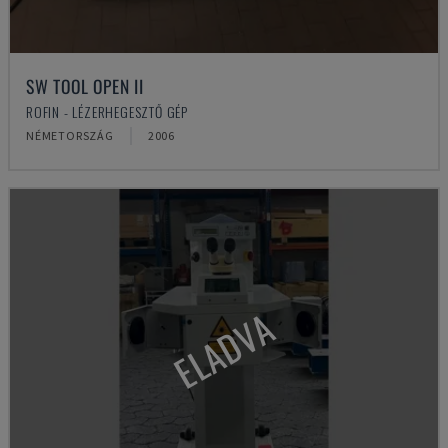
SW TOOL OPEN II
ROFIN - LÉZERHEGESZTŐ GÉP
NÉMETORSZÁG
2006
ELADVA