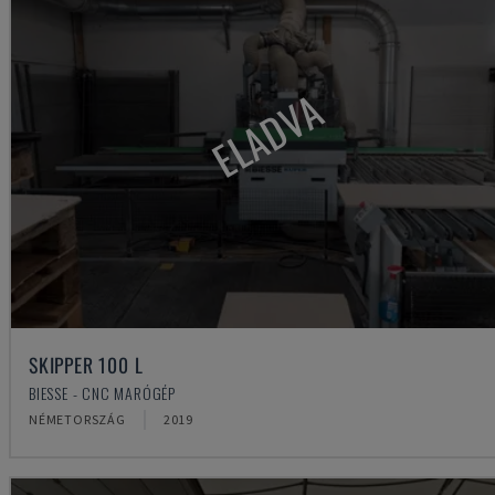
ELADVA
SKIPPER 100 L
BIESSE - CNC MARÓGÉP
NÉMETORSZÁG
2019