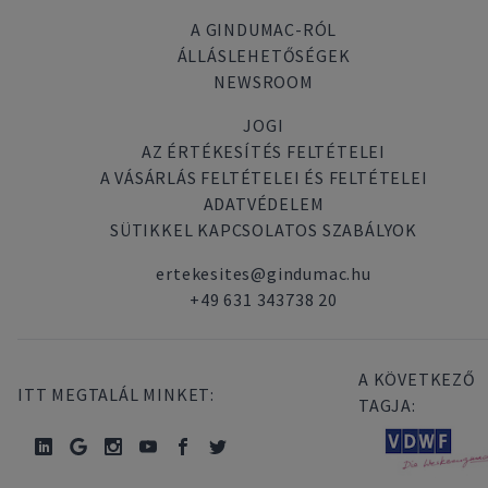
A GINDUMAC-RÓL
ÁLLÁSLEHETŐSÉGEK
NEWSROOM
JOGI
AZ ÉRTÉKESÍTÉS FELTÉTELEI
A VÁSÁRLÁS FELTÉTELEI ÉS FELTÉTELEI
ADATVÉDELEM
SÜTIKKEL KAPCSOLATOS SZABÁLYOK
ertekesites@gindumac.hu
+49 631 343738 20
A KÖVETKEZŐ
ITT MEGTALÁL MINKET:
TAGJA: