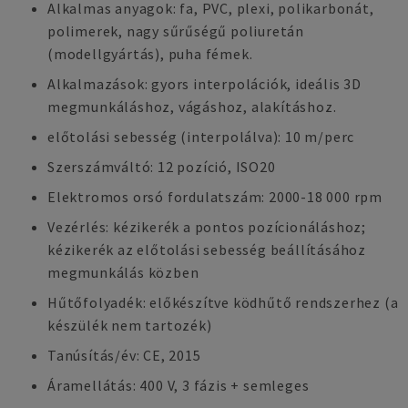
Alkalmas anyagok: fa, PVC, plexi, polikarbonát,
polimerek, nagy sűrűségű poliuretán
(modellgyártás), puha fémek.
Alkalmazások: gyors interpolációk, ideális 3D
megmunkáláshoz, vágáshoz, alakításhoz.
előtolási sebesség (interpolálva): 10 m/perc
Szerszámváltó: 12 pozíció, ISO20
Elektromos orsó fordulatszám: 2000-18 000 rpm
Vezérlés: kézikerék a pontos pozícionáláshoz;
kézikerék az előtolási sebesség beállításához
megmunkálás közben
Hűtőfolyadék: előkészítve ködhűtő rendszerhez (a
készülék nem tartozék)
Tanúsítás/év: CE, 2015
Áramellátás: 400 V, 3 fázis + semleges