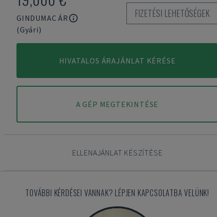
FIZETÉSI LEHETŐSÉGEK
GINDUMAC ÁR
(Gyári)
HIVATALOS ÁRAJÁNLAT KÉRÉSE
A GÉP MEGTEKINTÉSE
ELLENAJÁNLAT KÉSZÍTÉSE
TOVÁBBI KÉRDÉSEI VANNAK? LÉPJEN KAPCSOLATBA VELÜNK!