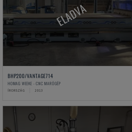
ELADVA
BHP200/VANTAGE714
HOMAG WEEKE - CNC MARÓGÉP
ÍRORSZÁG
2013