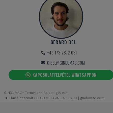
GERARD BEL
+49 173 2872 031
G.BEL@GINDUMAC.COM
KAPCSOLATFELVÉTEL WHATSAPPON
GINDUMAC
Termékek
Faipari gépek
➤ Eladó használt PELCO MECCANICA CLOUD | gindumac.com