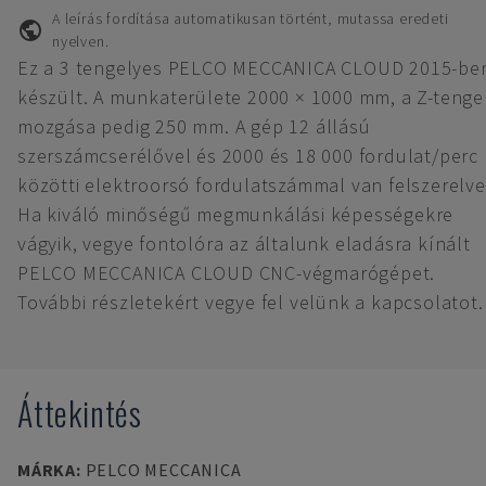
A leírás fordítása automatikusan történt, mutassa eredeti
nyelven.
Ez a 3 tengelyes PELCO MECCANICA CLOUD 2015-be
készült. A munkaterülete 2000 × 1000 mm, a Z-tenge
mozgása pedig 250 mm. A gép 12 állású
szerszámcserélővel és 2000 és 18 000 fordulat/perc
közötti elektroorsó fordulatszámmal van felszerelve
Ha kiváló minőségű megmunkálási képességekre
vágyik, vegye fontolóra az általunk eladásra kínált
PELCO MECCANICA CLOUD CNC-végmarógépet.
További részletekért vegye fel velünk a kapcsolatot.
Áttekintés
MÁRKA
:
PELCO MECCANICA