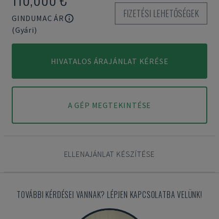
FIZETÉSI LEHETŐSÉGEK
GINDUMAC ÁR
(Gyári)
HIVATALOS ÁRAJÁNLAT KÉRÉSE
A GÉP MEGTEKINTÉSE
ELLENAJÁNLAT KÉSZÍTÉSE
TOVÁBBI KÉRDÉSEI VANNAK? LÉPJEN KAPCSOLATBA VELÜNK!