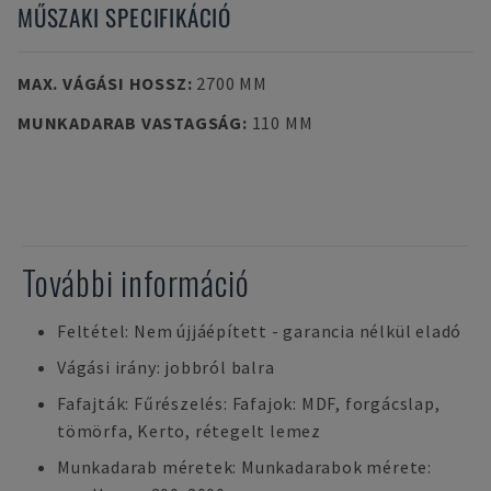
MŰSZAKI SPECIFIKÁCIÓ
MAX. VÁGÁSI HOSSZ
:
2700 MM
MUNKADARAB VASTAGSÁG
:
110 MM
További információ
Feltétel: Nem újjáépített - garancia nélkül eladó
Vágási irány: jobbról balra
Fafajták: Fűrészelés: Fafajok: MDF, forgácslap,
tömörfa, Kerto, rétegelt lemez
Munkadarab méretek: Munkadarabok mérete: