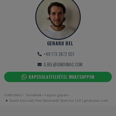
GERARD BEL
+49 173 2872 031
G.BEL@GINDUMAC.COM
KAPCSOLATFELVÉTEL WHATSAPPON
GINDUMAC
Termékek
Faipari gépek
➤ Eladó használt Paul Reinhardt SlimLine 110 | gindumac.com