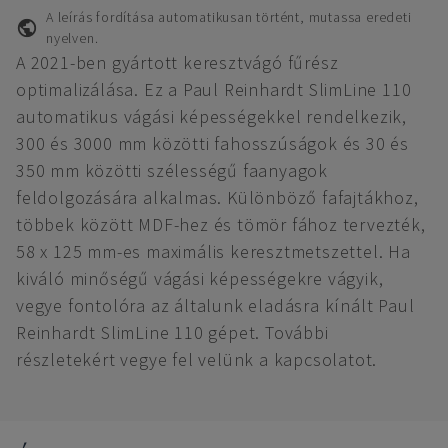
A leírás fordítása automatikusan történt, mutassa eredeti
nyelven.
A 2021-ben gyártott keresztvágó fűrész
optimalizálása. Ez a Paul Reinhardt SlimLine 110
automatikus vágási képességekkel rendelkezik,
300 és 3000 mm közötti fahosszúságok és 30 és
350 mm közötti szélességű faanyagok
feldolgozására alkalmas. Különböző fafajtákhoz,
többek között MDF-hez és tömör fához tervezték,
58 x 125 mm-es maximális keresztmetszettel. Ha
kiváló minőségű vágási képességekre vágyik,
vegye fontolóra az általunk eladásra kínált Paul
Reinhardt SlimLine 110 gépet. További
részletekért vegye fel velünk a kapcsolatot.