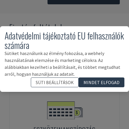
Fizetés feltételek
Adatvédelmi tájékoztató EU felhasználók
számára
Sütiket használunk az élmény fokozása, a webhely
használatának elemzése és marketing célokra. Az
alábbiakban kezelheti a beállításait, és többet megtudhat
arról, hogyan használjuk az adatait.
ELŐRE FIZETÉS
SÜTI BEÁLLÍTÁSOK
MINDET ELFOGAD