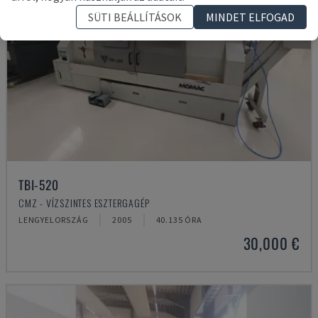
SÜTI BEÁLLÍTÁSOK
MINDET ELFOGAD
TBI-520
CMZ - VÍZSZINTES ESZTERGAGÉP
LENGYELORSZÁG
2005
40.135 ÓRA
30,000 €