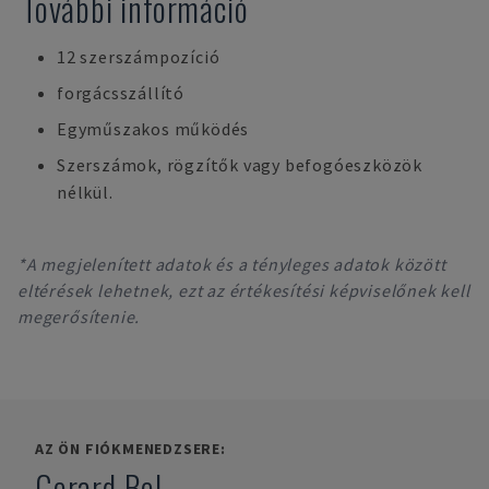
További információ
12 szerszámpozíció
forgácsszállító
Egyműszakos működés
Szerszámok, rögzítők vagy befogóeszközök
nélkül.
*A megjelenített adatok és a tényleges adatok között
eltérések lehetnek, ezt az értékesítési képviselőnek kell
megerősítenie.
AZ ÖN FIÓKMENEDZSERE:
Gerard Bel