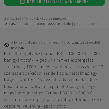
KAPCSOLATFELVÉTEL WHATSAPPON
GINDUMAC
Termékek
Szerszámgépek
➤ Használt Okuma LB300-10000 MC eladó | gindumac.com
A leírás fordítása automatikusan történt, mutassa eredeti
nyelven.
Ezt a 3 tengelyes Okuma LB300-10000 MC-t 2003-
ban gyártották. A gép 340 mm-es esztergálási
átmérővel, 1000 mm-es esztergálási hosszal és 12
szerszámpozícióval rendelkezik. Tartalmaz egy
forgácsszállítót, és egyműszakos műveletekben
használták. Fontolja meg a lehetőséget, hogy
megvásárolja ezt az Okuma LB300-10000 MC
vízszintes esztergagépet. További információkért
vegye fel velünk a kapcsolatot.