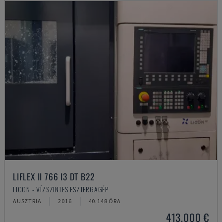
LIFLEX II 766 I3 DT B22
LICON - VÍZSZINTES ESZTERGAGÉP
AUSZTRIA
2016
40.148 ÓRA
413,000 €