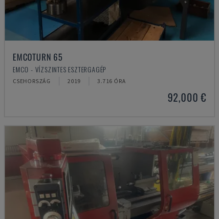
EMCOTURN 65
EMCO - VÍZSZINTES ESZTERGAGÉP
CSEHORSZÁG
2019
3.716 ÓRA
92,000 €