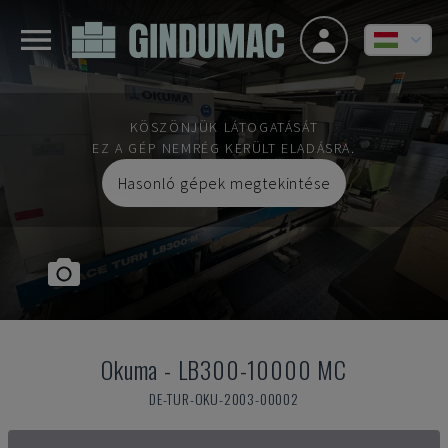
KÖSZÖNJÜK LÁTOGATÁSÁT
EZ A GÉP NEMRÉG KERÜLT ELADÁSRA.
Hasonló gépek megtekintése
Okuma
-
LB300-10000 MC
DE-TUR-OKU-2003-00002