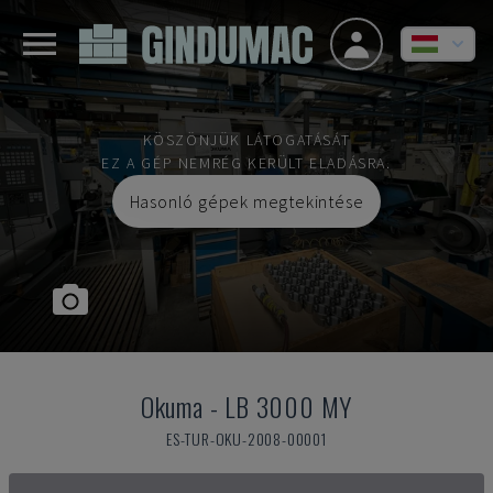
KÖSZÖNJÜK LÁTOGATÁSÁT
EZ A GÉP NEMRÉG KERÜLT ELADÁSRA.
Hasonló gépek megtekintése
Okuma
-
LB 3000 MY
ES-TUR-OKU-2008-00001