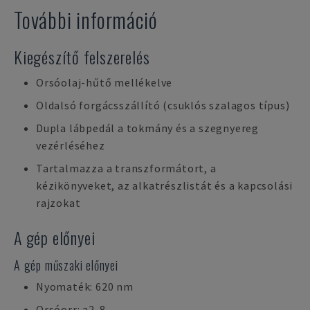
További információ
Kiegészítő felszerelés
Orsóolaj-hűtő mellékelve
Oldalsó forgácsszállító (csuklós szalagos típus)
Dupla lábpedál a tokmány és a szegnyereg
vezérléséhez
Tartalmazza a transzformátort, a
kézikönyveket, az alkatrészlistát és a kapcsolási
rajzokat
A gép előnyei
A gép műszaki előnyei
Nyomaték: 620 nm
Orsóorr: a2-8