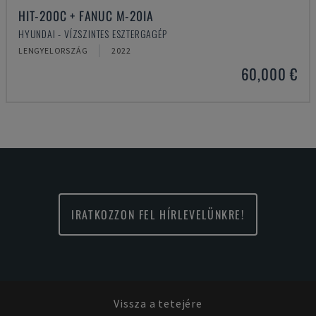
HIT-200C + FANUC M-20IA
HYUNDAI - VÍZSZINTES ESZTERGAGÉP
LENGYELORSZÁG
2022
60,000 €
IRATKOZZON FEL HÍRLEVELÜNKRE!
Vissza a tetejére