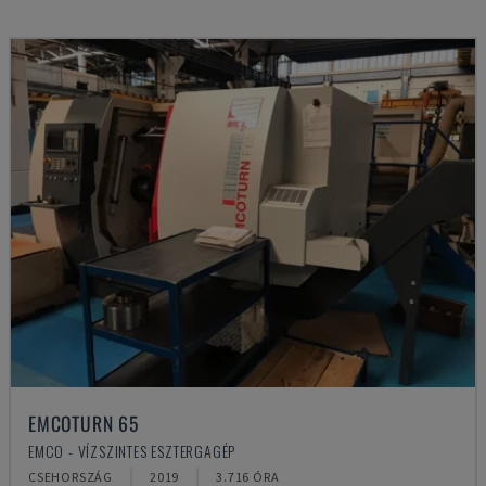
EMCOTURN 65
EMCO - VÍZSZINTES ESZTERGAGÉP
CSEHORSZÁG
2019
3.716 ÓRA