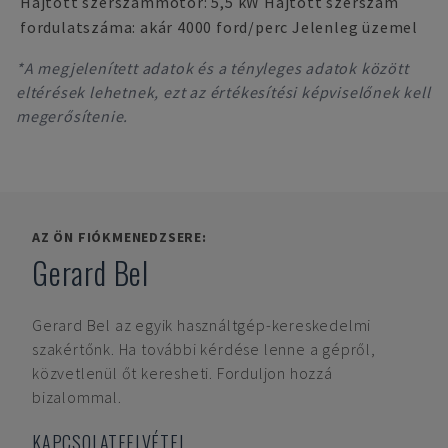
Hajtott szerszámmotor: 5,5 kW Hajtott szerszám
fordulatszáma: akár 4000 ford/perc Jelenleg üzemel
*A megjelenített adatok és a tényleges adatok között
eltérések lehetnek, ezt az értékesítési képviselőnek kell
megerősítenie.
AZ ÖN FIÓKMENEDZSERE:
Gerard Bel
Gerard Bel
az egyik használtgép-kereskedelmi
szakértőnk. Ha további kérdése lenne a gépről,
közvetlenül őt keresheti. Forduljon hozzá
bizalommal.
KAPCSOLATFELVÉTEL