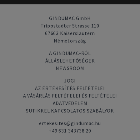
GINDUMAC GmbH
Trippstadter Strasse 110
67663 Kaiserslautern
Németország
A GINDUMAC-RÓL
ÁLLÁSLEHETŐSÉGEK
NEWSROOM
JOGI
AZ ÉRTÉKESÍTÉS FELTÉTELEI
A VÁSÁRLÁS FELTÉTELEI ÉS FELTÉTELEI
ADATVÉDELEM
SÜTIKKEL KAPCSOLATOS SZABÁLYOK
ertekesites@gindumac.hu
+49 631 343738 20