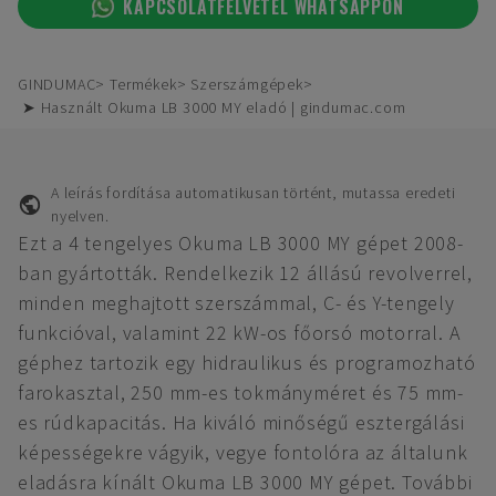
KAPCSOLATFELVÉTEL WHATSAPPON
GINDUMAC
Termékek
Szerszámgépek
➤ Használt Okuma LB 3000 MY eladó | gindumac.com
A leírás fordítása automatikusan történt, mutassa eredeti
nyelven.
Ezt a 4 tengelyes Okuma LB 3000 MY gépet 2008-
ban gyártották. Rendelkezik 12 állású revolverrel,
minden meghajtott szerszámmal, C- és Y-tengely
funkcióval, valamint 22 kW-os főorsó motorral. A
géphez tartozik egy hidraulikus és programozható
farokasztal, 250 mm-es tokmányméret és 75 mm-
es rúdkapacitás. Ha kiváló minőségű esztergálási
képességekre vágyik, vegye fontolóra az általunk
eladásra kínált Okuma LB 3000 MY gépet. További