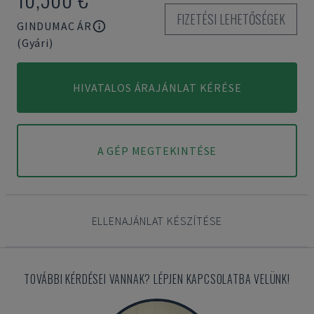
FIZETÉSI LEHETŐSÉGEK
GINDUMAC ÁR
(Gyári)
HIVATALOS ÁRAJÁNLAT KÉRÉSE
A GÉP MEGTEKINTÉSE
ELLENAJÁNLAT KÉSZÍTÉSE
TOVÁBBI KÉRDÉSEI VANNAK? LÉPJEN KAPCSOLATBA VELÜNK!