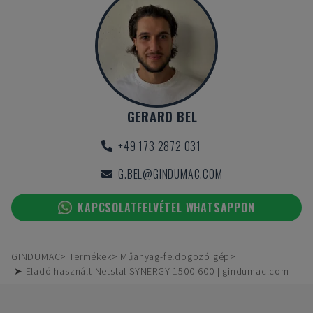
GERARD BEL
+49 173 2872 031
G.BEL@GINDUMAC.COM
KAPCSOLATFELVÉTEL WHATSAPPON
GINDUMAC
Termékek
Műanyag-feldogozó gép
➤ Eladó használt Netstal SYNERGY 1500-600 | gindumac.com