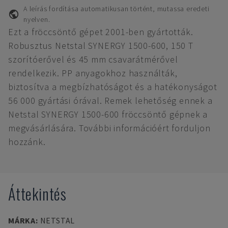
A leírás fordítása automatikusan történt, mutassa eredeti
nyelven.
Ezt a fröccsöntő gépet 2001-ben gyártották.
Robusztus Netstal SYNERGY 1500-600, 150 T
szorítóerővel és 45 mm csavarátmérővel
rendelkezik. PP anyagokhoz használták,
biztosítva a megbízhatóságot és a hatékonyságot
56 000 gyártási órával. Remek lehetőség ennek a
Netstal SYNERGY 1500-600 fröccsöntő gépnek a
megvásárlására. További információért forduljon
hozzánk.
Áttekintés
MÁRKA
:
NETSTAL