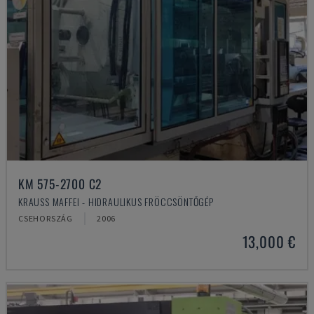
KM 575-2700 C2
KRAUSS MAFFEI - HIDRAULIKUS FRÖCCSÖNTŐGÉP
CSEHORSZÁG
2006
13,000 €