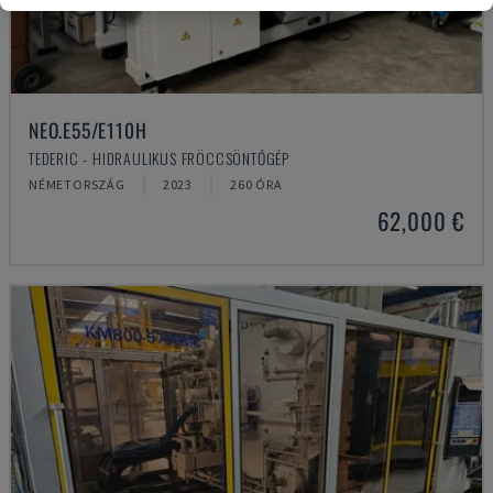
NEO.E55/E110H
TEDERIC - HIDRAULIKUS FRÖCCSÖNTŐGÉP
NÉMETORSZÁG
2023
260 ÓRA
62,000 €