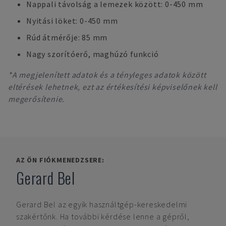
Nappali távolság a lemezek között: 0-450 mm
Nyitási löket: 0-450 mm
Rúd átmérője: 85 mm
Nagy szorítóerő, maghúzó funkció
*A megjelenített adatok és a tényleges adatok között
eltérések lehetnek, ezt az értékesítési képviselőnek kell
megerősítenie.
AZ ÖN FIÓKMENEDZSERE:
Gerard Bel
Gerard Bel
az egyik használtgép-kereskedelmi
szakértőnk. Ha további kérdése lenne a gépről,