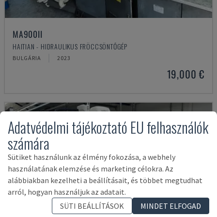
MA900ІІ
HAITIAN - HIDRAULIKUS FRÖCCSÖNTŐGÉP
BULGÁRIA
2023
19,000 €
Adatvédelmi tájékoztató EU felhasználók
számára
Sütiket használunk az élmény fokozása, a webhely
használatának elemzése és marketing célokra. Az
alábbiakban kezelheti a beállításait, és többet megtudhat
arról, hogyan használjuk az adatait.
SÜTI BEÁLLÍTÁSOK
MINDET ELFOGAD