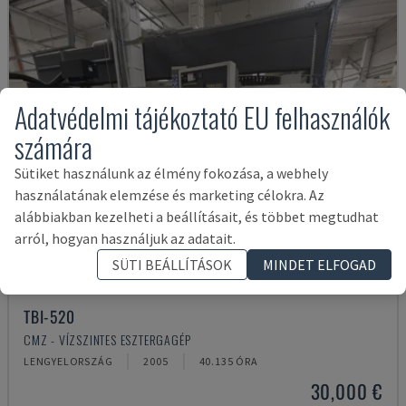
Adatvédelmi tájékoztató EU felhasználók
számára
Sütiket használunk az élmény fokozása, a webhely
használatának elemzése és marketing célokra. Az
alábbiakban kezelheti a beállításait, és többet megtudhat
arról, hogyan használjuk az adatait.
SÜTI BEÁLLÍTÁSOK
MINDET ELFOGAD
TBI-520
CMZ - VÍZSZINTES ESZTERGAGÉP
LENGYELORSZÁG
2005
40.135 ÓRA
30,000 €