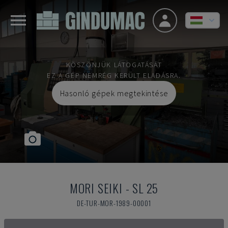
KÖSZÖNJÜK LÁTOGATÁSÁT
EZ A GÉP NEMRÉG KERÜLT ELADÁSRA.
Hasonló gépek megtekintése
MORI SEIKI
-
SL 25
DE-TUR-MOR-1989-00001