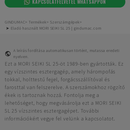
KAPCSOLATFELVÉTEL WHATSAPPON
GINDUMAC
Termékek
Szerszámgépek
➤ Eladó használt MORI SEIKI SL 25 | gindumac.com
A leírás fordítása automatikusan történt, mutassa eredeti
nyelven.
Ezt a MORI SEIKI SL 25-öt 1989-ben gyártották. Ez
egy vízszintes esztergagép, amely hárompofás
tokkal, holttestű fejjel, forgácsszállítóval és
farosttal van felszerelve. A szerszámokhoz rögzítő
ékek is tartoznak hozzá. Fontolja meg a
lehetőséget, hogy megvásárolja ezt a MORI SEIKI
SL 25 vízszintes esztergagépet. További
információkért vegye fel velünk a kapcsolatot.