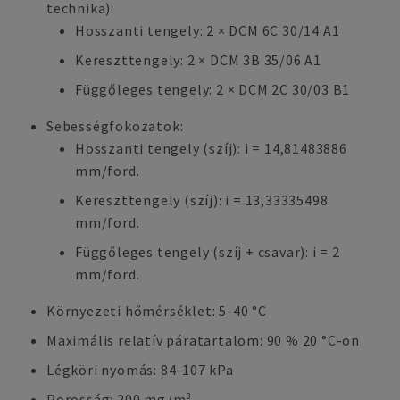
technika):
Hosszanti tengely: 2 × DCM 6C 30/14 A1
Kereszttengely: 2 × DCM 3B 35/06 A1
Függőleges tengely: 2 × DCM 2C 30/03 B1
Sebességfokozatok:
Hosszanti tengely (szíj): i = 14,81483886
mm/ford.
Kereszttengely (szíj): i = 13,33335498
mm/ford.
Függőleges tengely (szíj + csavar): i = 2
mm/ford.
Környezeti hőmérséklet: 5-40 °C
Maximális relatív páratartalom: 90 % 20 °C-on
Légköri nyomás: 84-107 kPa
Porosság: 200 mg/m³