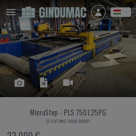
MicroStep
-
PLS 7501.25PG
LT-CUT-MIC-2008-00001
23,000 €