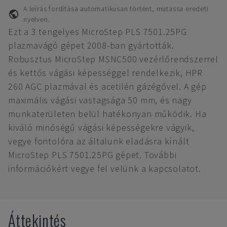
A leírás fordítása automatikusan történt, mutassa eredeti
nyelven.
Ezt a 3 tengelyes MicroStep PLS 7501.25PG
plazmavágó gépet 2008-ban gyártották.
Robusztus MicroStep MSNC500 vezérlőrendszerrel
és kettős vágási képességgel rendelkezik, HPR
260 AGC plazmával és acetilén gázégővel. A gép
maximális vágási vastagsága 50 mm, és nagy
munkaterületen belül hatékonyan működik. Ha
kiváló minőségű vágási képességekre vágyik,
vegye fontolóra az általunk eladásra kínált
MicroStep PLS 7501.25PG gépet. További
információkért vegye fel velünk a kapcsolatot.
Áttekintés