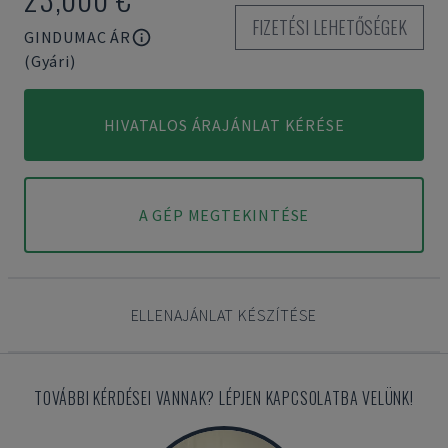
FIZETÉSI LEHETŐSÉGEK
GINDUMAC ÁR
(Gyári)
HIVATALOS ÁRAJÁNLAT KÉRÉSE
A GÉP MEGTEKINTÉSE
ELLENAJÁNLAT KÉSZÍTÉSE
TOVÁBBI KÉRDÉSEI VANNAK? LÉPJEN KAPCSOLATBA VELÜNK!