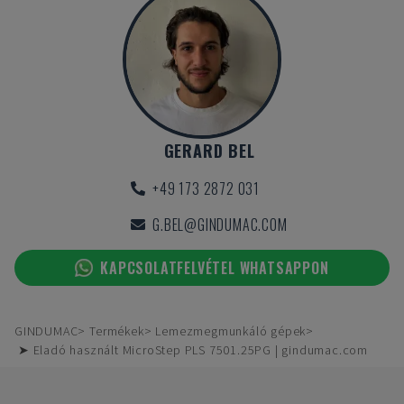
GERARD BEL
+49 173 2872 031
G.BEL@GINDUMAC.COM
KAPCSOLATFELVÉTEL WHATSAPPON
GINDUMAC
Termékek
Lemezmegmunkáló gépek
➤ Eladó használt MicroStep PLS 7501.25PG | gindumac.com