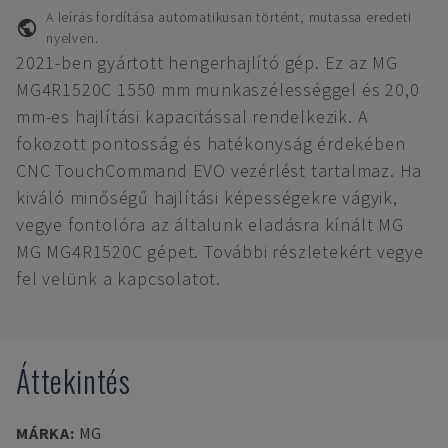
A leírás fordítása automatikusan történt, mutassa eredeti
nyelven.
2021-ben gyártott hengerhajlító gép. Ez az MG
MG4R1520C 1550 mm munkaszélességgel és 20,0
mm-es hajlítási kapacitással rendelkezik. A
fokozott pontosság és hatékonyság érdekében
CNC TouchCommand EVO vezérlést tartalmaz. Ha
kiváló minőségű hajlítási képességekre vágyik,
vegye fontolóra az általunk eladásra kínált MG
MG MG4R1520C gépet. További részletekért vegye
fel velünk a kapcsolatot.
Áttekintés
MÁRKA
:
MG