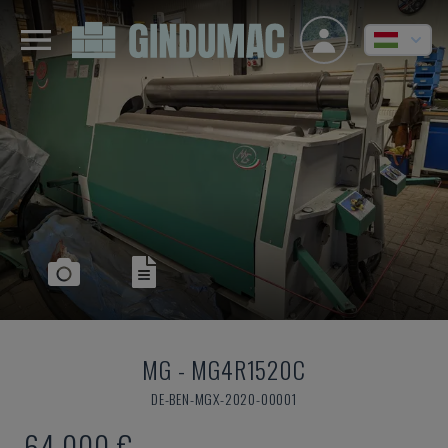
MG
-
MG4R1520C
DE-BEN-MGX-2020-00001
64,000 €