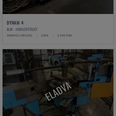
DYNAM 4
BLM - HENGERÍTŐGÉP
SPANYOLORSZÁG
2004
5.300 ÓRA
ELADVA