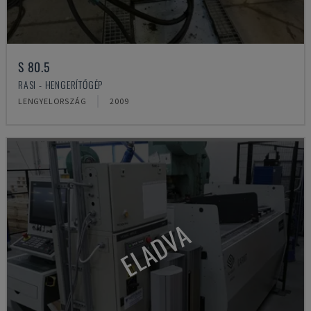
S 80.5
RASI - HENGERÍTŐGÉP
LENGYELORSZÁG
2009
ELADVA