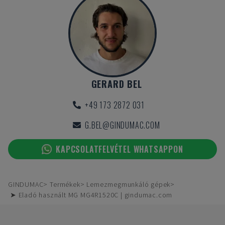
GERARD BEL
+49 173 2872 031
G.BEL@GINDUMAC.COM
KAPCSOLATFELVÉTEL WHATSAPPON
GINDUMAC
Termékek
Lemezmegmunkáló gépek
➤ Eladó használt MG MG4R1520C | gindumac.com