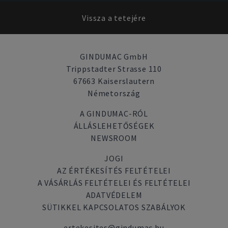
Vissza a tetejére
GINDUMAC GmbH
Trippstadter Strasse 110
67663 Kaiserslautern
Németország
A GINDUMAC-RÓL
ÁLLÁSLEHETŐSÉGEK
NEWSROOM
JOGI
AZ ÉRTÉKESÍTÉS FELTÉTELEI
A VÁSÁRLÁS FELTÉTELEI ÉS FELTÉTELEI
ADATVÉDELEM
SÜTIKKEL KAPCSOLATOS SZABÁLYOK
ertekesites@gindumac.hu