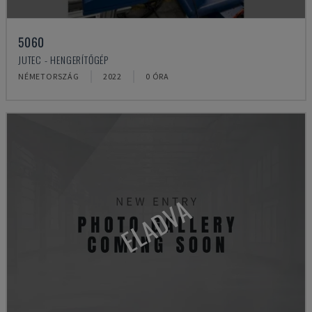
5060
JUTEC - HENGERÍTŐGÉP
NÉMETORSZÁG
2022
0 ÓRA
ELADVA