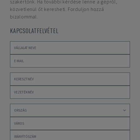
szakértőnk. Ha további kérdése lenne a gépről,
közvetlenül őt keresheti. Forduljon hozzá
bizalommal.
KAPCSOLATFELVÉTEL