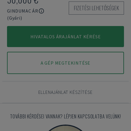
FIZETÉSI LEHETŐSÉGEK
GINDUMAC ÁR
(Gyári)
HIVATALOS ÁRAJÁNLAT KÉRÉSE
A GÉP MEGTEKINTÉSE
ELLENAJÁNLAT KÉSZÍTÉSE
TOVÁBBI KÉRDÉSEI VANNAK? LÉPJEN KAPCSOLATBA VELÜNK!