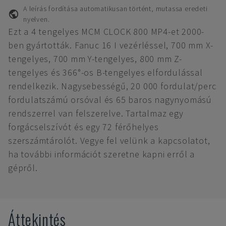
A leírás fordítása automatikusan történt, mutassa eredeti
nyelven.
Ezt a 4 tengelyes MCM CLOCK 800 MP4-et 2000-
ben gyártották. Fanuc 16 I vezérléssel, 700 mm X-
tengelyes, 700 mm Y-tengelyes, 800 mm Z-
tengelyes és 366°-os B-tengelyes elfordulással
rendelkezik. Nagysebességű, 20 000 fordulat/perc
fordulatszámú orsóval és 65 baros nagynyomású
rendszerrel van felszerelve. Tartalmaz egy
forgácselszívót és egy 72 férőhelyes
szerszámtárolót. Vegye fel velünk a kapcsolatot,
ha további információt szeretne kapni erről a
gépről.
Áttekintés