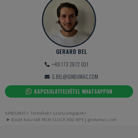
GERARD BEL
+49 173 2872 031
G.BEL@GINDUMAC.COM
KAPCSOLATFELVÉTEL WHATSAPPON
GINDUMAC
Termékek
Szerszámgépek
➤ Eladó használt MCM CLOCK 800 MP4 | gindumac.com