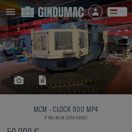
MCM
-
CLOCK 800 MP4
IT-MIL-MCM-2000-00002
50,000 €