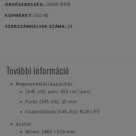
ORSÓSEBESSÉG
:
10000 RPM
KÚPMÉRET
:
ISO 40
SZERSZÁMHELYEK SZÁMA
:
24
További információ
Megmunkálási kapacitás:
(S45 JIS): perc: 416 cm³/perc
Fúrás (S45 JIS): 25 mm
Csapolófúrás (S45 JIS): M24 x P3
Asztal:
Méret: 1460 × 510 mm