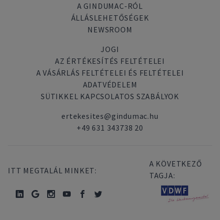
A GINDUMAC-RÓL
ÁLLÁSLEHETŐSÉGEK
NEWSROOM
JOGI
AZ ÉRTÉKESÍTÉS FELTÉTELEI
A VÁSÁRLÁS FELTÉTELEI ÉS FELTÉTELEI
ADATVÉDELEM
SÜTIKKEL KAPCSOLATOS SZABÁLYOK
ertekesites@gindumac.hu
+49 631 343738 20
A KÖVETKEZŐ
ITT MEGTALÁL MINKET:
TAGJA: