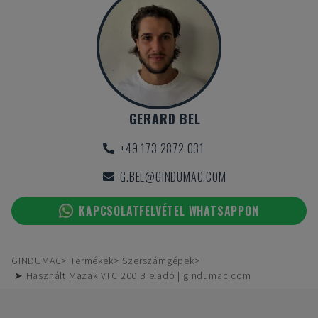
GERARD BEL
+49 173 2872 031
G.BEL@GINDUMAC.COM
KAPCSOLATFELVÉTEL WHATSAPPON
GINDUMAC
Termékek
Szerszámgépek
➤ Használt Mazak VTC 200 B eladó | gindumac.com