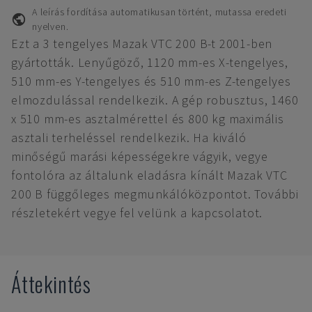
A leírás fordítása automatikusan történt, mutassa eredeti
nyelven.
Ezt a 3 tengelyes Mazak VTC 200 B-t 2001-ben
gyártották. Lenyűgöző, 1120 mm-es X-tengelyes,
510 mm-es Y-tengelyes és 510 mm-es Z-tengelyes
elmozdulással rendelkezik. A gép robusztus, 1460
x 510 mm-es asztalmérettel és 800 kg maximális
asztali terheléssel rendelkezik. Ha kiváló
minőségű marási képességekre vágyik, vegye
fontolóra az általunk eladásra kínált Mazak VTC
200 B függőleges megmunkálóközpontot. További
részletekért vegye fel velünk a kapcsolatot.
Áttekintés