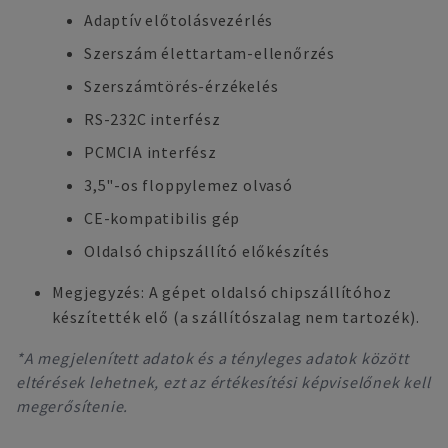
Adaptív előtolásvezérlés
Szerszám élettartam-ellenőrzés
Szerszámtörés-érzékelés
RS-232C interfész
PCMCIA interfész
3,5"-os floppylemez olvasó
CE-kompatibilis gép
Oldalsó chipszállító előkészítés
Megjegyzés: A gépet oldalsó chipszállítóhoz
készítették elő (a szállítószalag nem tartozék).
*A megjelenített adatok és a tényleges adatok között
eltérések lehetnek, ezt az értékesítési képviselőnek kell
megerősítenie.