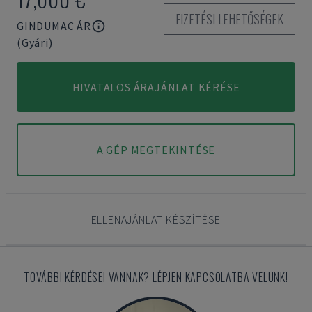
FIZETÉSI LEHETŐSÉGEK
GINDUMAC ÁR
(Gyári)
HIVATALOS ÁRAJÁNLAT KÉRÉSE
A GÉP MEGTEKINTÉSE
ELLENAJÁNLAT KÉSZÍTÉSE
TOVÁBBI KÉRDÉSEI VANNAK? LÉPJEN KAPCSOLATBA VELÜNK!