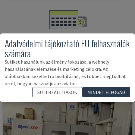
ESZKÖZFINANSZÍROZÁS
Adatvédelmi tájékoztató EU felhasználók
számára
Sütiket használunk az élmény fokozása, a webhely
használatának elemzése és marketing célokra. Az
Kapcsolódó termékek a következőhöz:
alábbiakban kezelheti a beállításait, és többet megtudhat
Mazak
VTC 200 B
arról, hogyan használjuk az adatait.
SÜTI BEÁLLÍTÁSOK
MINDET ELFOGAD