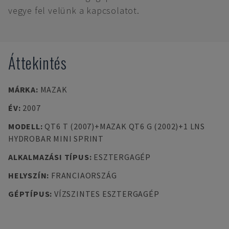
vegye fel velünk a kapcsolatot.
Áttekintés
MÁRKA
:
MAZAK
ÉV
:
2007
MODELL
:
QT6 T (2007)+MAZAK QT6 G (2002)+1 LNS
HYDROBAR MINI SPRINT
ALKALMAZÁSI TÍPUS
:
ESZTERGAGÉP
HELYSZÍN
:
FRANCIAORSZÁG
GÉPTÍPUS
:
VÍZSZINTES ESZTERGAGÉP