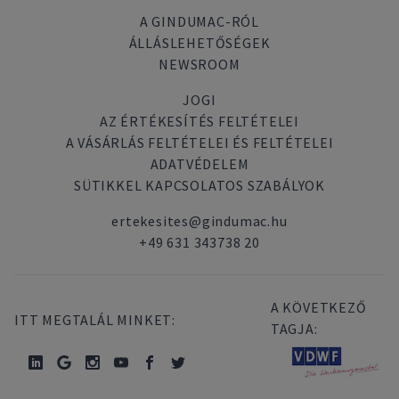
A GINDUMAC-RÓL
ÁLLÁSLEHETŐSÉGEK
NEWSROOM
JOGI
AZ ÉRTÉKESÍTÉS FELTÉTELEI
A VÁSÁRLÁS FELTÉTELEI ÉS FELTÉTELEI
ADATVÉDELEM
SÜTIKKEL KAPCSOLATOS SZABÁLYOK
ertekesites@gindumac.hu
+49 631 343738 20
A KÖVETKEZŐ
ITT MEGTALÁL MINKET:
TAGJA: