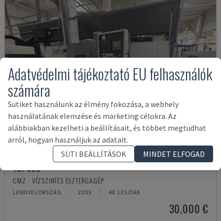
Adatvédelmi tájékoztató EU felhasználók
számára
Sütiket használunk az élmény fokozása, a webhely
használatának elemzése és marketing célokra. Az
alábbiakban kezelheti a beállításait, és többet megtudhat
arról, hogyan használjuk az adatait.
SÜTI BEÁLLÍTÁSOK
MINDET ELFOGAD
TBI-520
CMZ - VÍZSZINTES ESZTERGAGÉP
LENGYELORSZÁG
2005
40.135 ÓRA
30,000 €