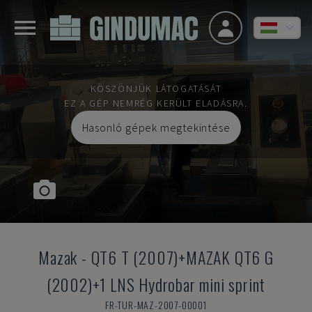
KÖSZÖNJÜK LÁTOGATÁSÁT
EZ A GÉP NEMRÉG KERÜLT ELADÁSRA.
Hasonló gépek megtekintése
Mazak
-
QT6 T (2007)+MAZAK QT6 G
(2002)+1 LNS Hydrobar mini sprint
FR-TUR-MAZ-2007-00001