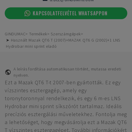
KAPCSOLATFELVÉTEL WHATSAPPON
GINDUMAC
Termékek
Szerszámgépek
➤ Használt Mazak QT6 T (2007)+MAZAK QT6 G (2002)+1 LNS
Hydrobar mini sprint eladó
A leírás fordítása automatikusan történt, mutassa eredeti
nyelven.
Ezt a Mazak QT6 T-t 2007-ben gyártották. Ez egy
vízszintes esztergagép, amely egy
toronytoronnyal rendelkezik, és egy 6 m-es LNS
Hydrobar mini sprint síkszórót tartalmaz. Ideális
precíziós esztergálási műveletekhez. Fontolja meg
a lehetőséget, hogy megvásárolja ezt a Mazak QT6
T vízszintes esztergagépet. További információkért