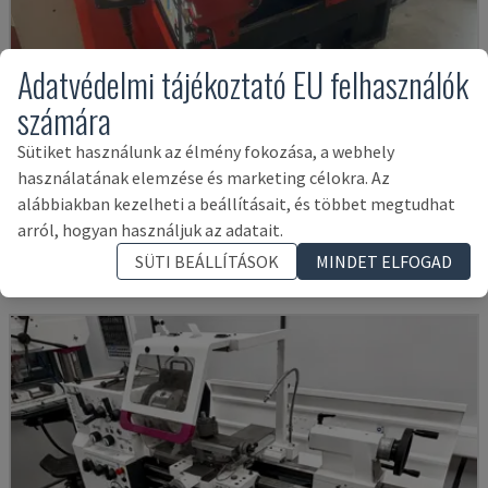
Adatvédelmi tájékoztató EU felhasználók
számára
Sütiket használunk az élmény fokozása, a webhely
EMCOMAT 200X1000
használatának elemzése és marketing célokra. Az
EMCO - VÍZSZINTES ESZTERGAGÉP
alábbiakban kezelheti a beállításait, és többet megtudhat
NÉMETORSZÁG
2001
arról, hogyan használjuk az adatait.
14,000 €
SÜTI BEÁLLÍTÁSOK
MINDET ELFOGAD