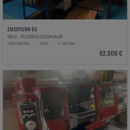
EMCOTURN 65
EMCO - VÍZSZINTES ESZTERGAGÉP
CSEHORSZÁG
2019
3.716 ÓRA
92,000 €