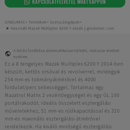
KAPCSOLATFELVÉTEL WHATSAPPON
GINDUMAC
Termékek
Szerszámgépek
➤ Használt Mazak Multiplex 6200 Y eladó | gindumac.com
A leírás fordítása automatikusan történt, mutassa eredeti
nyelven.
Ez a 8 tengelyes Mazak Multiplex 6200 Y 2014-ben
készült, kettős orsóval és revolverrel, mindegyik
254 mm-es tokmányátmérővel és 4000
fordulat/perc sebességgel. Tartalmaz egy
Mazatrol Matrix 2 vezérlőegységet és egy GL 100
portálrakodót. Ideális összetett esztergálási
műveletekhez, 51 mm-es rúdkapacitással és 320
mm-es maximális esztergálási átmérővel
rendelkezik. Ha kiváló minőségű esztergálási