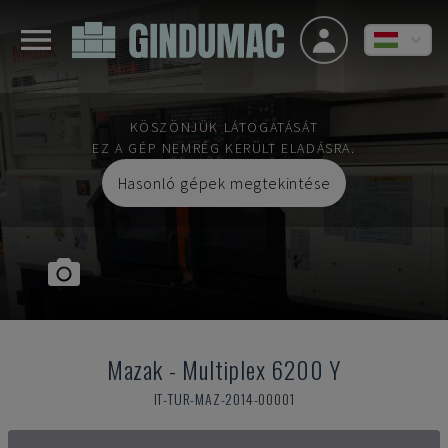
KÖSZÖNJÜK LÁTOGATÁSÁT
EZ A GÉP NEMRÉG KERÜLT ELADÁSRA.
Hasonló gépek megtekintése
Mazak
-
Multiplex 6200 Y
IT-TUR-MAZ-2014-00001