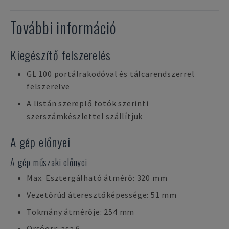
További információ
Kiegészítő felszerelés
GL 100 portálrakodóval és tálcarendszerrel
felszerelve
A listán szereplő fotók szerinti
szerszámkészlettel szállítjuk
A gép előnyei
A gép műszaki előnyei
Max. Esztergálható átmérő: 320 mm
Vezetőrúd áteresztőképessége: 51 mm
Tokmány átmérője: 254 mm
Orsóorr: asa 6