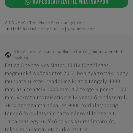
KAPCSOLATFELVÉTEL WHATSAPPON
GINDUMAC
Termékek
Szerszámgépek
➤ Eladó használt Matec 30 HV | gindumac.com
A leírás fordítása automatikusan történt, mutassa eredeti
nyelven.
Ezt az 5 tengelyes Matec 30 HV függőleges
megmunkálóközpontot 2012-ben gyártották. Nagy
munkaterülettel rendelkezik: az X-tengely 4000
mm, az Y-tengely 1000 mm, a Z-tengely pedig 1100
mm. Rexroth IndraMotion MTX vezérlőrendszerrel,
SK40 szerszámtartóval és 9000 fordulat/percig
terjedő fordulatszám-tartománnyal felszerelt.
Tartalmaz egy 36 férőhelyes szerszámtárolót,
teljes munkaterületi burkolatot és