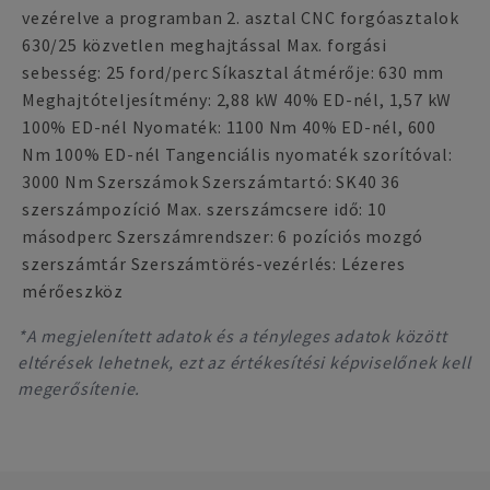
vezérelve a programban 2. asztal CNC forgóasztalok
630/25 közvetlen meghajtással Max. forgási
sebesség: 25 ford/perc Síkasztal átmérője: 630 mm
Meghajtóteljesítmény: 2,88 kW 40% ED-nél, 1,57 kW
100% ED-nél Nyomaték: 1100 Nm 40% ED-nél, 600
Nm 100% ED-nél Tangenciális nyomaték szorítóval:
3000 Nm Szerszámok Szerszámtartó: SK40 36
szerszámpozíció Max. szerszámcsere idő: 10
másodperc Szerszámrendszer: 6 pozíciós mozgó
szerszámtár Szerszámtörés-vezérlés: Lézeres
mérőeszköz
*A megjelenített adatok és a tényleges adatok között
eltérések lehetnek, ezt az értékesítési képviselőnek kell
megerősítenie.