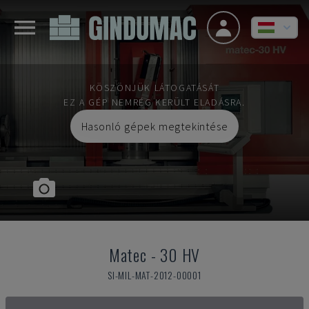
KÖSZÖNJÜK LÁTOGATÁSÁT
EZ A GÉP NEMRÉG KERÜLT ELADÁSRA.
Hasonló gépek megtekintése
Matec
-
30 HV
SI-MIL-MAT-2012-00001