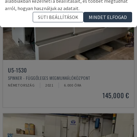
alábbiakban kezelheti a beállításait, és többet megtudhat
arról, hogyan használjuk az adatait.
SÜTI BEÁLLÍTÁSOK
MINDET ELFOGAD
U5-1530
SPINNER - FÜGGŐLEGES MEGMUNKÁLÓKÖZPONT
NÉMETORSZÁG
2021
6.000 ÓRA
145,000 €