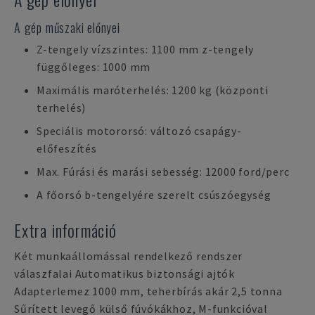
A gép műszaki előnyei
Z-tengely vízszintes: 1100 mm z-tengely
függőleges: 1000 mm
Maximális maróterhelés: 1200 kg (központi
terhelés)
Speciális motororsó: változó csapágy-
előfeszítés
Max. Fúrási és marási sebesség: 12000 ford/perc
A főorsó b-tengelyére szerelt csúszóegység
Extra információ
Két munkaállomással rendelkező rendszer
válaszfalai Automatikus biztonsági ajtók
Adapterlemez 1000 mm, teherbírás akár 2,5 tonna
Sűrített levegő külső fúvókákhoz, M-funkcióval