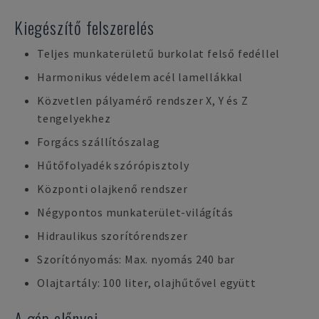
Kiegészítő felszerelés
Teljes munkaterületű burkolat felső fedéllel
Harmonikus védelem acél lamellákkal
Közvetlen pályamérő rendszer X, Y és Z
tengelyekhez
Forgács szállítószalag
Hűtőfolyadék szórópisztoly
Központi olajkenő rendszer
Négypontos munkaterület-világítás
Hidraulikus szorítórendszer
Szorítónyomás: Max. nyomás 240 bar
Olajtartály: 100 liter, olajhűtővel együtt
A gép előnyei