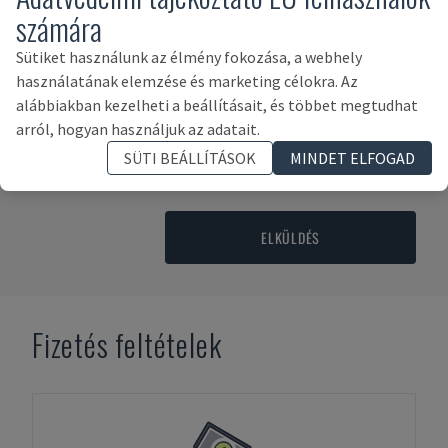
számára
Sütiket használunk az élmény fokozása, a webhely
használatának elemzése és marketing célokra. Az
alábbiakban kezelheti a beállításait, és többet megtudhat
arról, hogyan használjuk az adatait.
Kattintson ide a következő elfogadásához:
SÜTI BEÁLLÍTÁSOK
MINDET ELFOGAD
ADATKEZELÉSI SZABÁLYZAT
,
A VÁSÁRLÁS FELTÉTELEI ÉS
FELTÉTELEI
és
AZ ÉRTÉKESÍTÉS FELTÉTELEI
ELKÜLDÉS
Fizetés feltételek