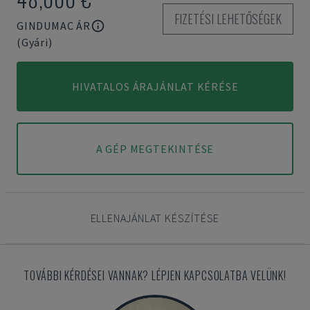
FIZETÉSI LEHETŐSÉGEK
GINDUMAC ÁR
(Gyári)
HIVATALOS ÁRAJÁNLAT KÉRÉSE
A GÉP MEGTEKINTÉSE
ELLENAJÁNLAT KÉSZÍTÉSE
TOVÁBBI KÉRDÉSEI VANNAK? LÉPJEN KAPCSOLATBA VELÜNK!