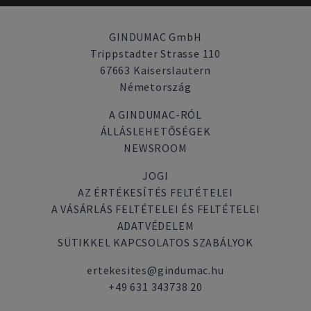
GINDUMAC GmbH
Trippstadter Strasse 110
67663 Kaiserslautern
Németország
A GINDUMAC-RÓL
ÁLLÁSLEHETŐSÉGEK
NEWSROOM
JOGI
AZ ÉRTÉKESÍTÉS FELTÉTELEI
A VÁSÁRLÁS FELTÉTELEI ÉS FELTÉTELEI
ADATVÉDELEM
SÜTIKKEL KAPCSOLATOS SZABÁLYOK
ertekesites@gindumac.hu
+49 631 343738 20