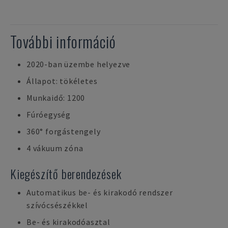
További információ
2020-ban üzembe helyezve
Állapot: tökéletes
Munkaidő: 1200
Fúróegység
360° forgástengely
4 vákuum zóna
Kiegészítő berendezések
Automatikus be- és kirakodó rendszer
szívócsészékkel
Be- és kirakodóasztal