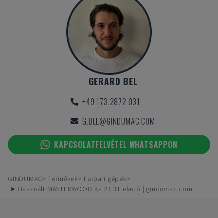
GERARD BEL
+49 173 2872 031
G.BEL@GINDUMAC.COM
KAPCSOLATFELVÉTEL WHATSAPPON
GINDUMAC
Termékek
Faipari gépek
➤ Használt MASTERWOOD Ks 21.31 eladó | gindumac.com