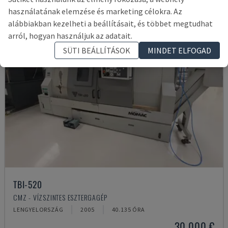
használatának elemzése és marketing célokra. Az
alábbiakban kezelheti a beállításait, és többet megtudhat
arról, hogyan használjuk az adatait.
SÜTI BEÁLLÍTÁSOK
MINDET ELFOGAD
TBI-520
CMZ - VÍZSZINTES ESZTERGAGÉP
LENGYELORSZÁG
2005
40.135 ÓRA
30,000 €