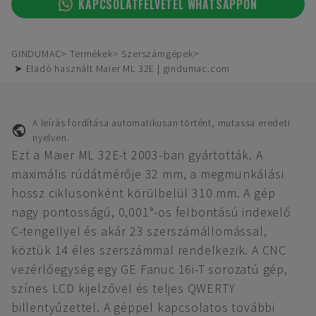
KAPCSOLATFELVÉTEL WHATSAPPON
GINDUMAC
Termékek
Szerszámgépek
➤ Eladó használt Maier ML 32E | gindumac.com
A leírás fordítása automatikusan történt, mutassa eredeti
nyelven.
Ezt a Maier ML 32E-t 2003-ban gyártották. A
maximális rúdátmérője 32 mm, a megmunkálási
hossz ciklusonként körülbelül 310 mm. A gép
nagy pontosságú, 0,001°-os felbontású indexelő
C-tengellyel és akár 23 szerszámállomással,
köztük 14 éles szerszámmal rendelkezik. A CNC
vezérlőegység egy GE Fanuc 16i-T sorozatú gép,
színes LCD kijelzővel és teljes QWERTY
billentyűzettel. A géppel kapcsolatos további