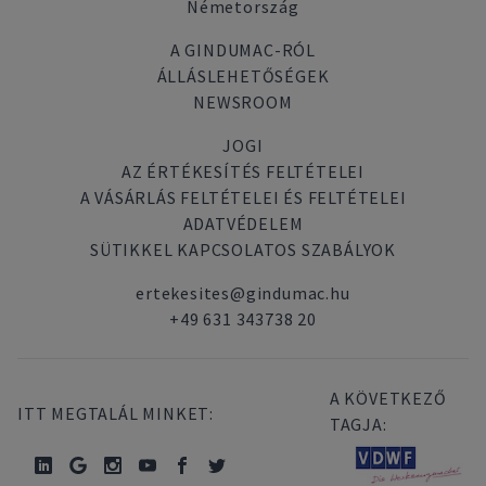
Németország
A GINDUMAC-RÓL
ÁLLÁSLEHETŐSÉGEK
NEWSROOM
JOGI
AZ ÉRTÉKESÍTÉS FELTÉTELEI
A VÁSÁRLÁS FELTÉTELEI ÉS FELTÉTELEI
ADATVÉDELEM
SÜTIKKEL KAPCSOLATOS SZABÁLYOK
ertekesites@gindumac.hu
+49 631 343738 20
A KÖVETKEZŐ
ITT MEGTALÁL MINKET:
TAGJA: