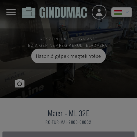
KÖSZÖNJÜK LÁTOGATÁSÁT
EZ A GÉP NEMRÉG KERÜLT ELADÁSRA.
Hasonló gépek megtekintése
Maier
-
ML 32E
RO-TUR-MAI-2003-00002