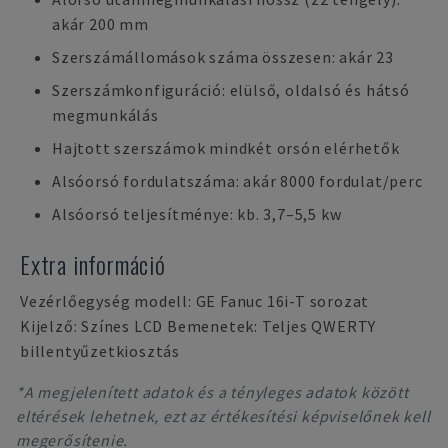
akár 200 mm
Szerszámállomások száma összesen: akár 23
Szerszámkonfiguráció: elülső, oldalsó és hátsó
megmunkálás
Hajtott szerszámok mindkét orsón elérhetők
Alsóorsó fordulatszáma: akár 8000 fordulat/perc
Alsóorsó teljesítménye: kb. 3,7–5,5 kw
Extra információ
Vezérlőegység modell: GE Fanuc 16i-T sorozat
Kijelző: Színes LCD Bemenetek: Teljes QWERTY
billentyűzetkiosztás
*A megjelenített adatok és a tényleges adatok között
eltérések lehetnek, ezt az értékesítési képviselőnek kell
megerősítenie.