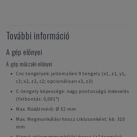
További információ
A gép előnyei
A gép műszaki előnyei
Cnc tengelyek: jellemzően 9 tengely (x1, z1, y1,
c1; x2, z2, c2; opcionálisan x3, z3)
C-tengely képessége: nagy pontosságú indexelés
(felbontás: 0,001°)
Max. Rúdátmérő: Ø 32 mm
Max. Megmunkálási hossz ciklusonként: kb. 310
mm
Alorsó utánmegmunkálási hossz (z2 tengely):