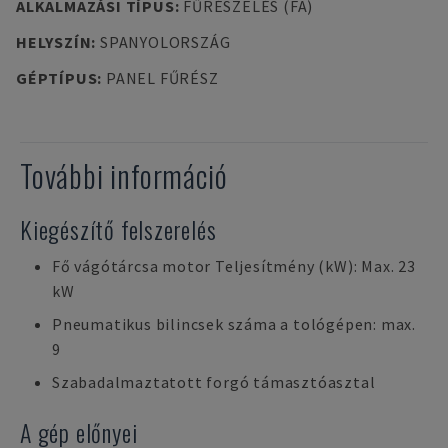
ALKALMAZÁSI TÍPUS
:
FŰRÉSZELÉS (FA)
HELYSZÍN
:
SPANYOLORSZÁG
GÉPTÍPUS
:
PANEL FŰRÉSZ
További információ
Kiegészítő felszerelés
Fő vágótárcsa motor Teljesítmény (kW): Max. 23
kW
Pneumatikus bilincsek száma a tológépen: max.
9
Szabadalmaztatott forgó támasztóasztal
A gép előnyei