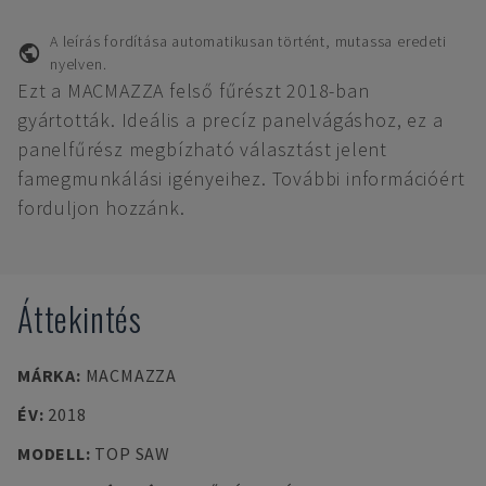
A leírás fordítása automatikusan történt, mutassa eredeti
nyelven.
Ezt a MACMAZZA felső fűrészt 2018-ban
gyártották. Ideális a precíz panelvágáshoz, ez a
panelfűrész megbízható választást jelent
famegmunkálási igényeihez. További információért
forduljon hozzánk.
Áttekintés
MÁRKA
:
MACMAZZA
ÉV
:
2018
MODELL
:
TOP SAW