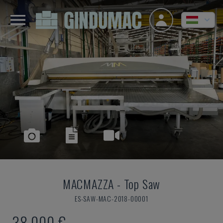
MACMAZZA
-
Top Saw
ES-SAW-MAC-2018-00001
38,000 €