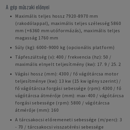
A gép műszaki előnyei
Maximális teljes hossz 7920-8970 mm
(rakodólappal), maximális teljes szélesség 5860
mm (+6360 mm utóformázás), maximális teljes
magasság 1760 mm
Súly (kg): 6000-9000 kg (opcionális platform)
Tápfeszültség (v): 400 / frekvencia (hz): 50 /
maximális elnyelt teljesítmény (kw): 17. 9 / 25. 2
Vágási hossz (mm): 4300 / fő vágótárcsa motor
teljesítménye (kw): 13 kw (15 kw igény szerint) /
fő vágótárcsa forgási sebessége (rpm): 4300 / fő
vágótárcsa átmérője (mm): max-400 / vágótárcsa
forgási sebessége (rpm): 5800 / vágótárcsa
átmérője (mm): 160
A tárcsakocsi előremeneti sebessége (m/perc): 3
- 70 / tárcsakocsi visszatérési sebessége