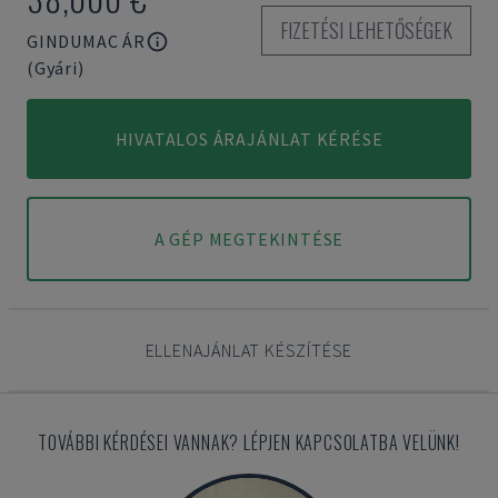
FIZETÉSI LEHETŐSÉGEK
GINDUMAC ÁR
(Gyári)
HIVATALOS ÁRAJÁNLAT KÉRÉSE
A GÉP MEGTEKINTÉSE
ELLENAJÁNLAT KÉSZÍTÉSE
TOVÁBBI KÉRDÉSEI VANNAK? LÉPJEN KAPCSOLATBA VELÜNK!