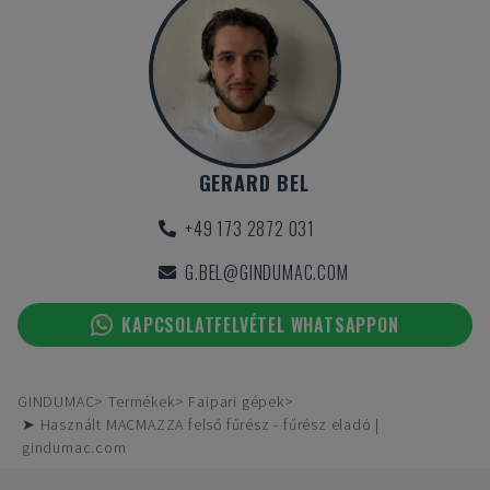
GERARD BEL
+49 173 2872 031
G.BEL@GINDUMAC.COM
KAPCSOLATFELVÉTEL WHATSAPPON
GINDUMAC
Termékek
Faipari gépek
➤ Használt MACMAZZA felső fűrész - fűrész eladó |
gindumac.com