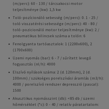
(m/perc): 60 - 130 / tárcsakocsi motor
teljesítménye (kw): 1,5 kw
Toló-pozícionáló sebesség (m/perc): 0. 1 - 25 /
toló visszatérési sebessége (m/perc): 40 - 80 /
toló-pozicionáló motor teljesítménye (kw): 2 /
pneumatikus bilincsek száma a tolón: 6
Fenolgyanta tartóasztalok: 1 (2200x600), 2
(1700x600)
Üzemi nyomás (bar): 6 - 7 / sűrített levegő
fogyasztás (nl/h): 4000
Elszívó nyílások száma: 2 (d. 120mm), 2 (d.
100mm) / szükséges porelszívási áramlás (m3/h):
4000 / porelszívó rendszer depresszió (pascal):
1500
Akusztikus nyomásszint (db): <85 db / üzemi
hőmérséklet (°c): 0 - 40 / relatív páratartalom: