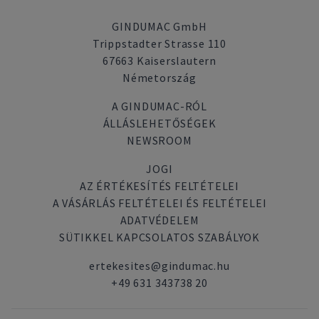
GINDUMAC GmbH
Trippstadter Strasse 110
67663 Kaiserslautern
Németország
A GINDUMAC-RÓL
ÁLLÁSLEHETŐSÉGEK
NEWSROOM
JOGI
AZ ÉRTÉKESÍTÉS FELTÉTELEI
A VÁSÁRLÁS FELTÉTELEI ÉS FELTÉTELEI
ADATVÉDELEM
SÜTIKKEL KAPCSOLATOS SZABÁLYOK
ertekesites@gindumac.hu
+49 631 343738 20