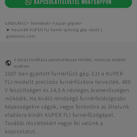
KAPCSOLATFELVÉTEL WHATSAPPON
GINDUMAC
Termékek
Faipari gépek
➤ Használt KUPER FLI furnér splicing gép eladó |
gindumac.com
A leírás fordítása automatikusan történt, mutassa eredeti
nyelven.
2007-ben gyártott furnérfűző gép. Ezt a KUPER
FLI modellt precíziós furnérfűzésre tervezték. 400
V feszültségen és 14,5 A névleges áramerősségen
működik. Ha kiváló minőségű furnérfeldolgozási
képességekre vágyik, vegye fontolóra az általunk
eladásra kínált KUPER FLI furnérfűzőgépet.
További részletekért vegye fel velünk a
kapcsolatot.