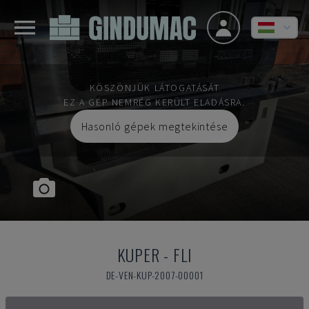
KÖSZÖNJÜK LÁTOGATÁSÁT
EZ A GÉP NEMRÉG KERÜLT ELADÁSRA.
Hasonló gépek megtekintése
KUPER
-
FLI
DE-VEN-KUP-2007-00001