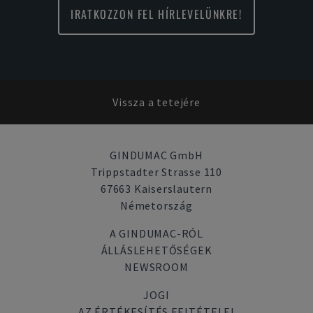
IRATKOZZON FEL HÍRLEVELÜNKRE!
Vissza a tetejére
GINDUMAC GmbH
Trippstadter Strasse 110
67663 Kaiserslautern
Németország
A GINDUMAC-RÓL
ÁLLÁSLEHETŐSÉGEK
NEWSROOM
JOGI
AZ ÉRTÉKESÍTÉS FELTÉTELEI