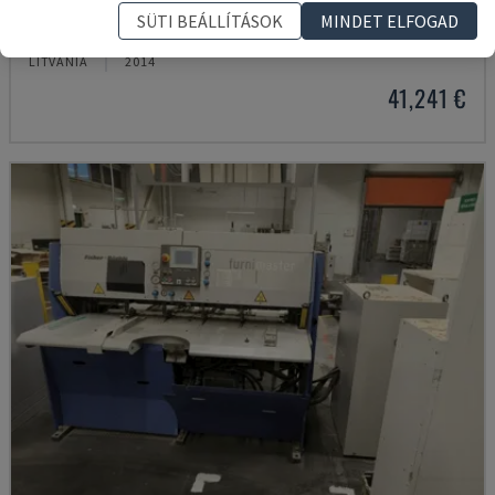
FZR15 / DAR 12
SÜTI BEÁLLÍTÁSOK
MINDET ELFOGAD
FISCHER & RÜCKLE - FURNÉRVÁGÓ
LITVÁNIA
2014
41,241 €