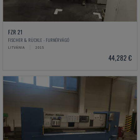
FZR 21
FISCHER & RÜCKLE - FURNÉRVÁGÓ
LITVÁNIA
2015
44,282 €