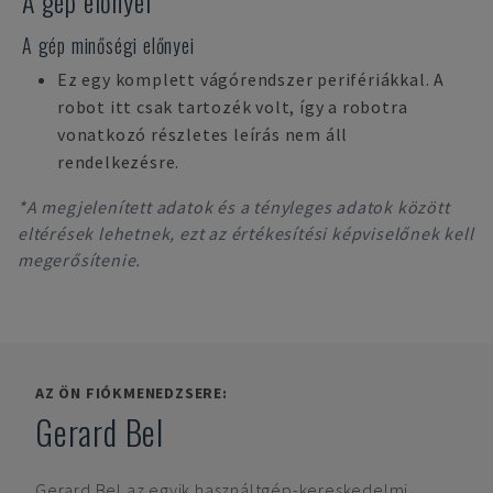
A gép előnyei
A gép minőségi előnyei
Ez egy komplett vágórendszer perifériákkal. A
robot itt csak tartozék volt, így a robotra
vonatkozó részletes leírás nem áll
rendelkezésre.
*A megjelenített adatok és a tényleges adatok között
eltérések lehetnek, ezt az értékesítési képviselőnek kell
megerősítenie.
AZ ÖN FIÓKMENEDZSERE:
Gerard Bel
Gerard Bel
az egyik használtgép-kereskedelmi