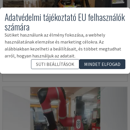
Adatvédelmi tájékoztató EU felhasználók
számára
Sütiket használunk az élmény fokozása, a webhely
használatának elemzése és marketing célokra. Az
KR 210 R2700 EXTRA
alábbiakban kezelheti a beállításait, és többet megtudhat
KUKA - ROBOTKAR
arról, hogyan használjuk az adatait.
OLASZORSZÁG
2016
SÜTI BEÁLLÍTÁSOK
MINDET ELFOGAD
14,000 €