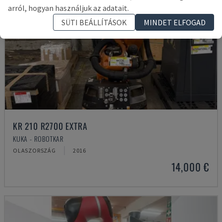
arról, hogyan használjuk az adatait.
SÜTI BEÁLLÍTÁSOK
MINDET ELFOGAD
KR 210 R2700 EXTRA
KUKA - ROBOTKAR
OLASZORSZÁG
2016
14,000 €