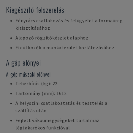
Kiegészítő felszerelés
Fényrács csatlakozás és felügyelet a formaüreg
kitisztításához
Alapozó rögzítőkészlet alaphoz
Fix ütközők a munkaterület korlátozásához
A gép előnyei
A gép műszaki előnyei
Teherbírás (kg): 22
Tartomány (mm): 1612
A helyszíni csatlakoztatás és tesztelés a
szállítás után
Fejlett vákuumegységeket tartalmaz
légtakarékos funkcióval