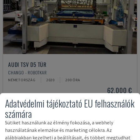
AUDI TSV D5 TÜR
CHANGO - ROBOTKAR
NÉMETORSZÁG
2020
200 ÓRA
62,000 €
Adatvédelmi tájékoztató EU felhasználók
számára
Sütiket használunk az élmény fokozása, a webhely
használatának elemzése és marketing célokra. Az
alábbiakban kezelheti a beállításait, és többet megtudhat