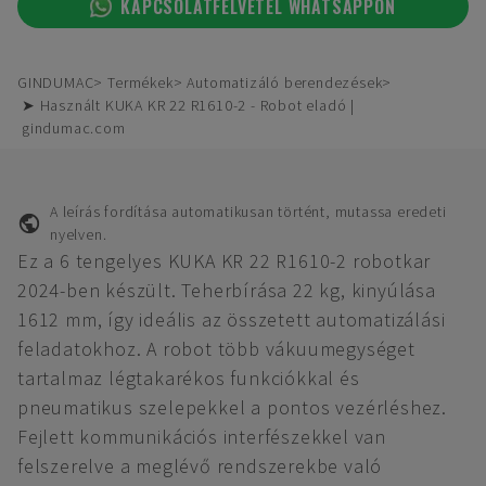
KAPCSOLATFELVÉTEL WHATSAPPON
GINDUMAC
Termékek
Automatizáló berendezések
➤ Használt KUKA KR 22 R1610-2 - Robot eladó |
gindumac.com
A leírás fordítása automatikusan történt, mutassa eredeti
nyelven.
Ez a 6 tengelyes KUKA KR 22 R1610-2 robotkar
2024-ben készült. Teherbírása 22 kg, kinyúlása
1612 mm, így ideális az összetett automatizálási
feladatokhoz. A robot több vákuumegységet
tartalmaz légtakarékos funkciókkal és
pneumatikus szelepekkel a pontos vezérléshez.
Fejlett kommunikációs interfészekkel van
felszerelve a meglévő rendszerekbe való