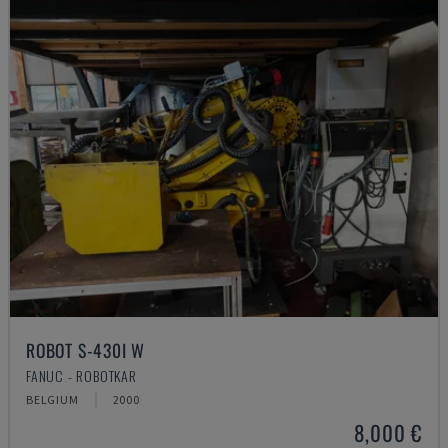
ROBOT S-430I W
FANUC - ROBOTKAR
BELGIUM
2000
8,000 €