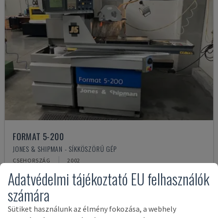
FORMAT 5-200
JONES & SHIPMAN - SÍKKÖSZÖRŰ GÉP
CSEHORSZÁG
2002
Adatvédelmi tájékoztató EU felhasználók
30,000 €
számára
Sütiket használunk az élmény fokozása, a webhely