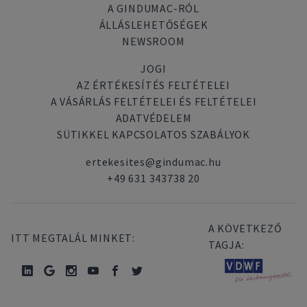
A GINDUMAC-RÓL
ÁLLÁSLEHETŐSÉGEK
NEWSROOM
JOGI
AZ ÉRTÉKESÍTÉS FELTÉTELEI
A VÁSÁRLÁS FELTÉTELEI ÉS FELTÉTELEI
ADATVÉDELEM
SÜTIKKEL KAPCSOLATOS SZABÁLYOK
ertekesites@gindumac.hu
+49 631 343738 20
A KÖVETKEZŐ
ITT MEGTALÁL MINKET:
TAGJA: