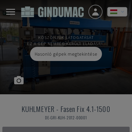
KÖSZÖNJÜK LÁTOGATÁSÁT
EZ A GÉP NEMRÉG KERÜLT ELADÁSRA.
Hasonló gépek megtekintése
KUHLMEYER
-
Fasen Fix 4.1-1500
DE-GRI-KUH-2012-00001