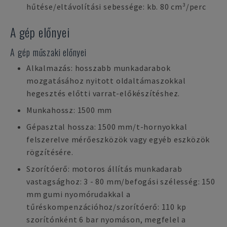
hűtése/eltávolítási sebessége: kb. 80 cm³/perc
A gép előnyei
A gép műszaki előnyei
Alkalmazás: hosszabb munkadarabok
mozgatásához nyitott oldaltámaszokkal
hegesztés előtti varrat-előkészítéshez.
Munkahossz: 1500 mm
Gépasztal hossza: 1500 mm/t-hornyokkal
felszerelve mérőeszközök vagy egyéb eszközök
rögzítésére.
Szorítóerő: motoros állítás munkadarab
vastagsághoz: 3 - 80 mm/befogási szélesség: 150
mm gumi nyomórudakkal a
tűréskompenzációhoz/szorítóerő: 110 kp
szorítónként 6 bar nyomáson, megfelel a