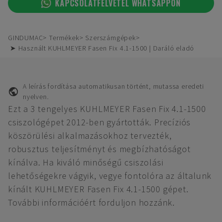
KAPCSOLATFELVÉTEL WHATSAPPON
GINDUMAC
Termékek
Szerszámgépek
➤ Használt KUHLMEYER Fasen Fix 4.1-1500 | Daráló eladó
A leírás fordítása automatikusan történt, mutassa eredeti
nyelven.
Ezt a 3 tengelyes KUHLMEYER Fasen Fix 4.1-1500
csiszológépet 2012-ben gyártották. Precíziós
köszörülési alkalmazásokhoz tervezték,
robusztus teljesítményt és megbízhatóságot
kínálva. Ha kiváló minőségű csiszolási
lehetőségekre vágyik, vegye fontolóra az általunk
kínált KUHLMEYER Fasen Fix 4.1-1500 gépet.
További információért forduljon hozzánk.