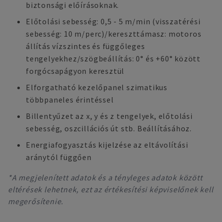
biztonsági előírásoknak.
Előtolási sebesség: 0,5 - 5 m/min (visszatérési
sebesség: 10 m/perc)/kereszttámasz: motoros
állítás vízszintes és függőleges
tengelyekhez/szögbeállítás: 0° és +60° között
forgócsapágyon keresztül
Elforgatható kezelőpanel szimatikus
többpaneles érintéssel
Billentyűzet az x, y és z tengelyek, előtolási
sebesség, oszcillációs út stb. Beállításához.
Energiafogyasztás kijelzése az eltávolítási
aránytól függően
*A megjelenített adatok és a tényleges adatok között
eltérések lehetnek, ezt az értékesítési képviselőnek kell
megerősítenie.