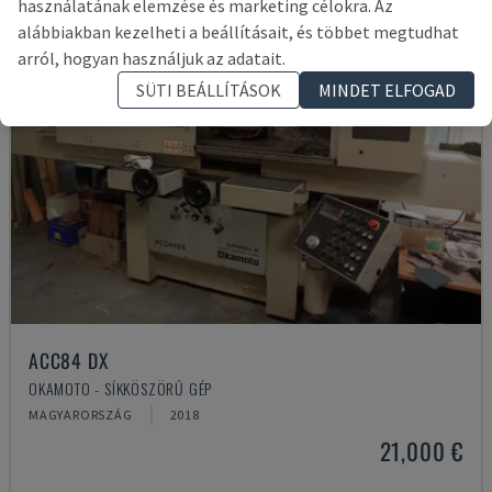
használatának elemzése és marketing célokra. Az
alábbiakban kezelheti a beállításait, és többet megtudhat
arról, hogyan használjuk az adatait.
SÜTI BEÁLLÍTÁSOK
MINDET ELFOGAD
ACC84 DX
OKAMOTO - SÍKKÖSZÖRŰ GÉP
MAGYARORSZÁG
2018
21,000 €