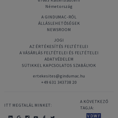
67663 Kaiserslautern
Németország
A GINDUMAC-RÓL
ÁLLÁSLEHETŐSÉGEK
NEWSROOM
JOGI
AZ ÉRTÉKESÍTÉS FELTÉTELEI
A VÁSÁRLÁS FELTÉTELEI ÉS FELTÉTELEI
ADATVÉDELEM
SÜTIKKEL KAPCSOLATOS SZABÁLYOK
ertekesites@gindumac.hu
+49 631 343738 20
A KÖVETKEZŐ
ITT MEGTALÁL MINKET:
TAGJA: