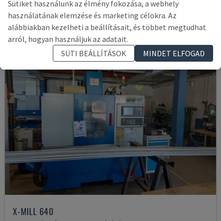
Sütiket használunk az élmény fokozása, a webhely
38,000 €
használatának elemzése és marketing célokra. Az
alábbiakban kezelheti a beállításait, és többet megtudhat
arról, hogyan használjuk az adatait.
SÜTI BEÁLLÍTÁSOK
MINDET ELFOGAD
X-MILL 640