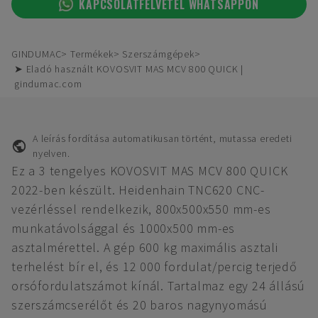
KAPCSOLATFELVÉTEL WHATSAPPON
GINDUMAC
Termékek
Szerszámgépek
➤ Eladó használt KOVOSVIT MAS MCV 800 QUICK |
gindumac.com
A leírás fordítása automatikusan történt, mutassa eredeti
nyelven.
Ez a 3 tengelyes KOVOSVIT MAS MCV 800 QUICK
2022-ben készült. Heidenhain TNC620 CNC-
vezérléssel rendelkezik, 800x500x550 mm-es
munkatávolsággal és 1000x500 mm-es
asztalmérettel. A gép 600 kg maximális asztali
terhelést bír el, és 12 000 fordulat/percig terjedő
orsófordulatszámot kínál. Tartalmaz egy 24 állású
szerszámcserélőt és 20 baros nagynyomású