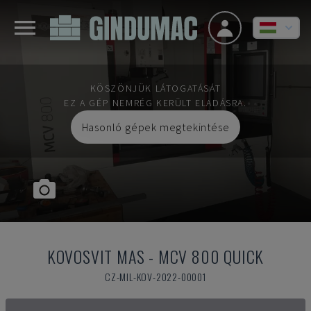
KÖSZÖNJÜK LÁTOGATÁSÁT
EZ A GÉP NEMRÉG KERÜLT ELADÁSRA.
Hasonló gépek megtekintése
KOVOSVIT MAS
-
MCV 800 QUICK
CZ-MIL-KOV-2022-00001