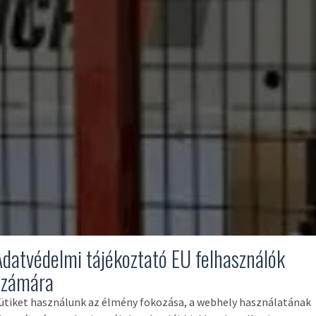
Adatvédelmi tájékoztató EU felhasználók
számára
ütiket használunk az élmény fokozása, a webhely használatának