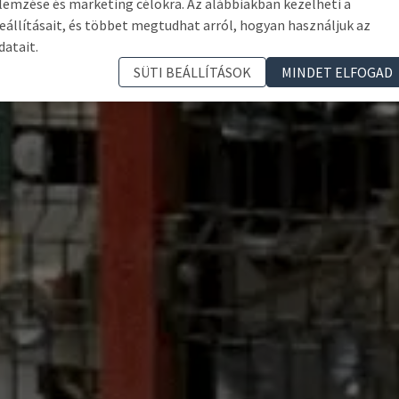
lemzése és marketing célokra. Az alábbiakban kezelheti a
eállításait, és többet megtudhat arról, hogyan használjuk az
datait.
SÜTI BEÁLLÍTÁSOK
MINDET ELFOGAD