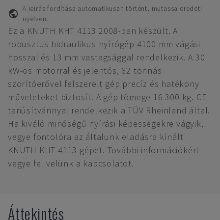
A leírás fordítása automatikusan történt, mutassa eredeti
nyelven.
Ez a KNUTH KHT 4113 2008-ban készült. A
robusztus hidraulikus nyírógép 4100 mm vágási
hosszal és 13 mm vastagsággal rendelkezik. A 30
kW-os motorral és jelentős, 62 tonnás
szorítóerővel felszerelt gép precíz és hatékony
műveleteket biztosít. A gép tömege 16 300 kg. CE
tanúsítvánnyal rendelkezik a TÜV Rheinland által.
Ha kiváló minőségű nyírási képességekre vágyik,
vegye fontolóra az általunk eladásra kínált
KNUTH KHT 4113 gépet. További információkért
vegye fel velünk a kapcsolatot.
Áttekintés