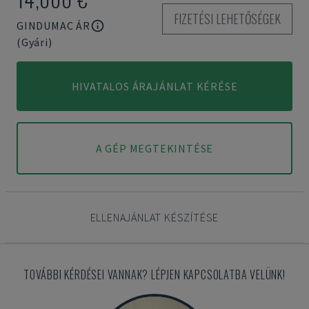
FIZETÉSI LEHETŐSÉGEK
GINDUMAC ÁR
(Gyári)
HIVATALOS ÁRAJÁNLAT KÉRÉSE
A GÉP MEGTEKINTÉSE
ELLENAJÁNLAT KÉSZÍTÉSE
TOVÁBBI KÉRDÉSEI VANNAK? LÉPJEN KAPCSOLATBA VELÜNK!