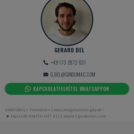
GERARD BEL
+49 173 2872 031
G.BEL@GINDUMAC.COM
KAPCSOLATFELVÉTEL WHATSAPPON
GINDUMAC
Termékek
Lemezmegmunkáló gépek
➤ Használt KNUTH KHT 4113 eladó | gindumac.com